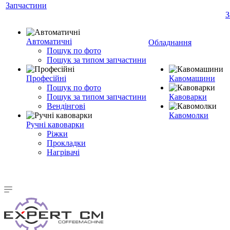
Запчастини
З
Автоматичні
Обладнання
Пошук по фото
Пошук за типом запчастини
Професійні
Кавомашини
Пошук по фото
Пошук за типом запчастини
Кавоварки
Вендінгові
Кавомолки
Ручні кавоварки
Ріжки
Прокладки
Нагрівачі