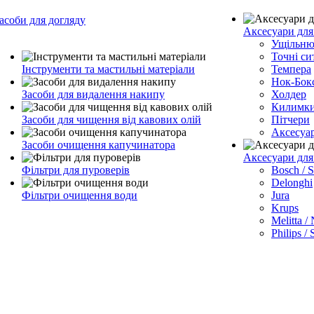
асоби для догляду
Аксесуари для
Ущільню
Точні си
Інструменти та мастильні матеріали
Темпера
Нок-Бок
Засоби для видалення накипу
Холдер
Килимк
Засоби для чищення від кавових олій
Пітчери
Аксесуа
Засоби очищення капучинатора
Аксесуари дл
Фільтри для пуроверів
Bosch / 
Delonghi
Фільтри очищення води
Jura
Krups
Melitta /
Philips /