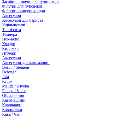
Засоби очищення капучинатора
Фільтри для пуроверів
Фільтри очищення води
Аксесуари
Аксесуари для бариста
Ущільнювачі
Точні сита
Темпера
Нок-Бокс
Холдер
Килимки
Пітчери
Аксесуари
Аксесуари для кавомашин
Bosch / Siemens
Delonghi
Jura
Krups
Melitta / Nivona
Philips / Saeco
Обладнання
Кавомашини
Кавоварки
Кавомолки
Кава / Чай