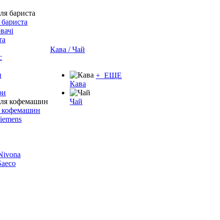
 бариста
вачі
та
Кава / Чай
с
и
+ ЕЩЕ
Кава
ри
Чай
я кофемашин
Siemens
 Nivona
 Saeco