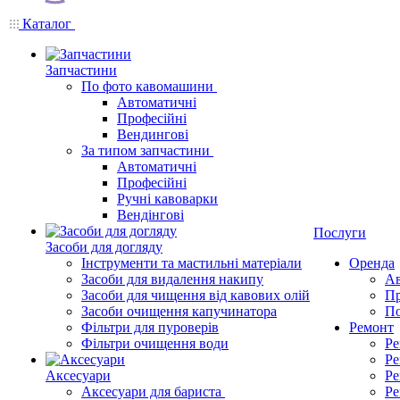
Каталог
Запчастини
По фото кавомашини
Автоматичні
Професійні
Вендингові
За типом запчастини
Автоматичні
Професійні
Ручні кавоварки
Вендінгові
Послуги
Засоби для догляду
Інструменти та мастильні матеріали
Оренда
Засоби для видалення накипу
Ав
Засоби для чищення від кавових олій
Пр
Засоби очищення капучинатора
По
Фільтри для пуроверів
Ремонт
Фільтри очищення води
Ре
Ре
Аксесуари
Ре
Аксесуари для бариста
Ре