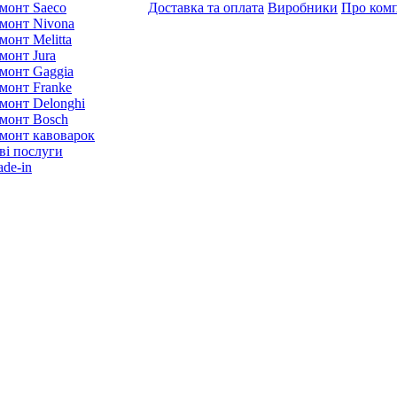
монт Saeco
Доставка та оплата
Виробники
Про ком
монт Nivona
монт Melitta
монт Jura
монт Gaggia
монт Franke
монт Delonghi
монт Bosch
монт кавоварок
ві послуги
ade-in