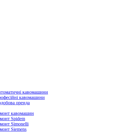
томатичні кавомашини
офесійні кавомашини
добова оренда
монт кавомашин
монт Spidem
монт Simonelli
монт Siemens