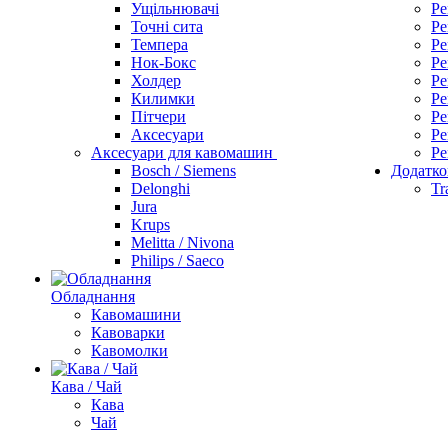
Ущільнювачі
Ре
Точні сита
Ре
Темпера
Ре
Нок-Бокс
Ре
Холдер
Ре
Килимки
Ре
Пітчери
Ре
Аксесуари
Ре
Аксесуари для кавомашин
Ре
Bosch / Siemens
Додатко
Delonghi
Tr
Jura
Krups
Melitta / Nivona
Philips / Saeco
Обладнання
Кавомашини
Кавоварки
Кавомолки
Кава / Чай
Кава
Чай