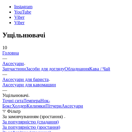
Instagram
YouTube
Viber
Viber
Ущільнювачі
10
Головна
—
Аксесуари
Запчастини
Засоби для догляду
Обладнання
Кава / Чай
—
Аксесуари для бариста
Аксесуари для кавомашин
—
Ущільнювачі
Точні сита
Темпера
Нок-
Бокс
Холдер
Килимки
Пітчери
Аксесуари
Фільтр
За замовчуванням (зростання)
За популярністю (спадання)
За популярністю (зростання)