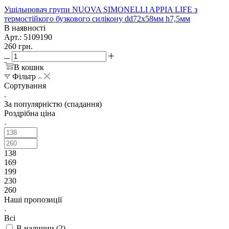
Ущільнювач групи NUOVA SIMONELLI APPIA LIFE з
термостійкого бузкового силікону dd72х58мм h7,5мм
В наявності
Арт.: 5109190
260
грн.
В кошик
Фільтр
Сортування
За популярністю (спадання)
Роздрібна ціна
138
169
199
230
260
Наші пропозиції
Всі
В наличии (
2
)