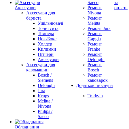
Saeco
та
Аксесуари
Ремонт
оплата
Аксесуари для
Nivona
бариста
Ремонт
Ущільнювачі
Melitta
Точні сита
Ремонт Jura
Темпера
Ремонт
Нок-Бокс
Gaggia
Холдер
Ремонт
Килимки
Franke
Пітчери
Ремонт
Аксесуари
Delonghi
Аксесуари для
Ремонт
кавомашин
Bosch
Bosch /
Ремонт
Siemens
кавоварок
Delonghi
Додаткові послуги
Jura
Krups
Trade-in
Melitta /
Nivona
Philips /
Saeco
Обладнання