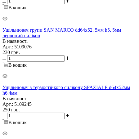
В кошик
Ущільнювач групи SAN MARCO dd64х52, 5мм h5, 5мм
червоний силікон
В наявності
Арт.: 5109076
230
грн.
В кошик
Ущільнювач з термостійкого силікону SPAZIALE d64х52мм
h6.4мм
В наявності
Арт.: 5109245
250
грн.
В кошик