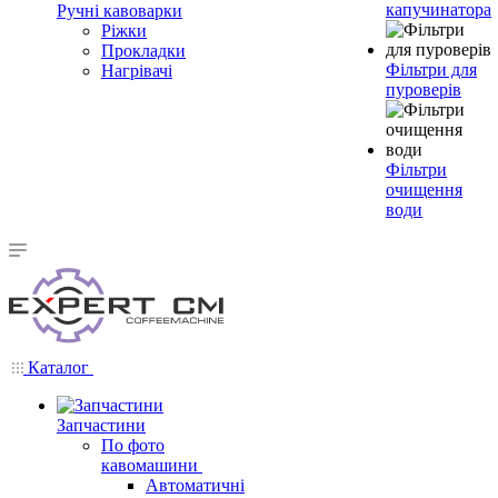
капучинатора
Ручні кавоварки
Ріжки
Прокладки
Фільтри для
Нагрівачі
пуроверів
Фільтри
очищення
води
Каталог
Запчастини
По фото
кавомашини
Автоматичні