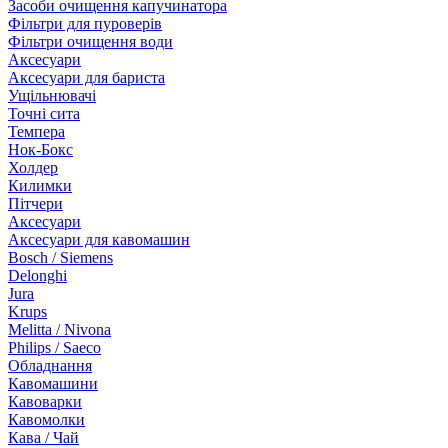
Засоби очищення капучинатора
Фільтри для пуроверів
Фільтри очищення води
Аксесуари
Аксесуари для бариста
Ущільнювачі
Точні сита
Темпера
Нок-Бокс
Холдер
Килимки
Пітчери
Аксесуари
Аксесуари для кавомашин
Bosch / Siemens
Delonghi
Jura
Krups
Melitta / Nivona
Philips / Saeco
Обладнання
Кавомашини
Кавоварки
Кавомолки
Кава / Чай