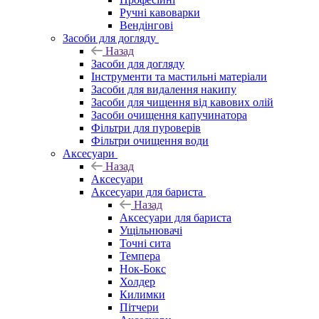
Ручні кавоварки
Вендінгові
Засоби для догляду
Назад
Засоби для догляду
Інструменти та мастильні матеріали
Засоби для видалення накипу
Засоби для чищення від кавових олій
Засоби очищення капучинатора
Фільтри для пуроверів
Фільтри очищення води
Аксесуари
Назад
Аксесуари
Аксесуари для бариста
Назад
Аксесуари для бариста
Ущільнювачі
Точні сита
Темпера
Нок-Бокс
Холдер
Килимки
Пітчери