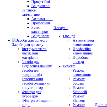
Професійні
Вендингові
За типом
запчастини
Автоматичні
Професійні
Ручні
Послуги
кавоварки
Вендінгові
Оренда
Автоматичні
Засоби для догляду
кавомашини
Інструменти та
Професійні
мастильні
кавомашини
матеріали
Подобова
Засоби для
оренда
видалення накипу
Ремонт
Засоби для
Ремонт
чищення від
кавомашин
кавових олій
Ремонт
Засоби очищення
Spidem
капучинатора
Ремонт
Фільтри для
Simonelli
пуроверів
Ремонт
Фільтри очищення
Siemens
води
Ремонт
Достав