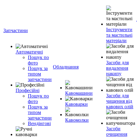
Інструменти
Запчастини
та мастильні
матеріали
Автоматичні
Пошук по
Засоби для
фото
Обладнання
видалення
Пошук за
накипу
типом
запчастини
Професійні
Кавомашини
Засоби для
Пошук по
чищення від
фото
Кавоварки
кавових олій
Пошук за
типом
запчастини
Кавомолки
Вендінгові
Засоби
очищення