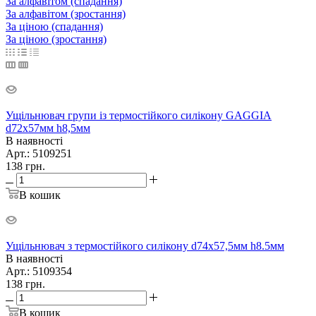
За алфавітом (спадання)
За алфавітом (зростання)
За ціною (спадання)
За ціною (зростання)
Ущільнювач групи із термостійкого силікону GAGGIA
d72х57мм h8,5мм
В наявності
Арт.: 5109251
138
грн.
В кошик
Ущільнювач з термостійкого силікону d74х57,5мм h8.5мм
В наявності
Арт.: 5109354
138
грн.
В кошик