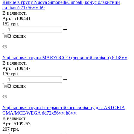
Кільце в групу Nuova Simonelli/Cimbali (конус блакитний
силікон) 71х56мм h9
В наявності
Арт.: 5109441
152
грн.
В кошик
Ущільнювач групи MARZOCCO (червоний силікон) 6.1/8мм
В наявності
Арт.: 5109447
170
грн.
В кошик
Ущільнювач групи із термостійкого силікону для ASTORIA
CMA/MCE/WEGA dd72х56мм h8мм
В наявності
Арт.: 5109253
207
грн.