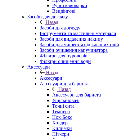
Ручні кавоварки
Вендінгові
Засоби для догляду
Назад
Засоби для догляду
Інструменти та мастильні матеріали
Засоби для видалення накипу
Засоби для чищення від кавових олій
Засоби очищення капучинатора
Фільтри для пуроверів
Фільтри очищення води
Аксесуари
Назад
Аксесуари
Аксесуари для бариста
Назад
Аксесуари для бариста
Ущільнювачі
Точні сита
Темпера
Нок-Бокс
Холдер
Килимки
Пітчери