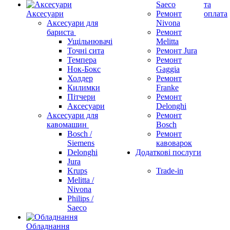
Saeco
та
Аксесуари
Ремонт
оплата
Аксесуари для
Nivona
бариста
Ремонт
Ущільнювачі
Melitta
Точні сита
Ремонт Jura
Темпера
Ремонт
Нок-Бокс
Gaggia
Холдер
Ремонт
Килимки
Franke
Пітчери
Ремонт
Аксесуари
Delonghi
Аксесуари для
Ремонт
кавомашин
Bosch
Bosch /
Ремонт
Siemens
кавоварок
Delonghi
Додаткові послуги
Jura
Krups
Trade-in
Melitta /
Nivona
Philips /
Saeco
Обладнання