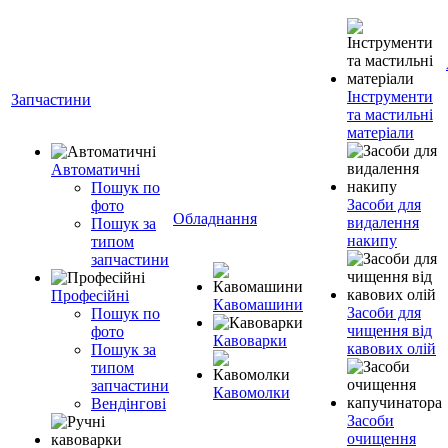
Інструменти
Запчастини
та мастильні
матеріали
Автоматичні
Пошук по
Засоби для
фото
Обладнання
видалення
Пошук за
накипу
типом
запчастини
Професійні
Кавомашини
Засоби для
Пошук по
чищення від
фото
Кавоварки
кавових олій
Пошук за
типом
запчастини
Кавомолки
Вендінгові
Засоби
очищення