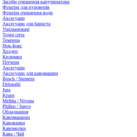
Засоби очищення капучинатора
Фільтри для пуроверів
Фільтри очищення води
Аксесуари
Аксесуари для бариста
Ущільнювачі
Точні сита
Темпера
Нок-Бокс
Холдер
Килимки
Пітчери
Аксесуари
Аксесуари для кавомашин
Bosch / Siemens
Delonghi
Jura
Krups
Melitta / Nivona
Philips / Saeco
Обладнання
Кавомашини
Кавоварки
Кавомолки
Кава / Чай