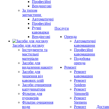
Професійні
Вендингові
За типом
запчастини
Автоматичні
Професійні
Ручні
Послуги
кавоварки
Вендінгові
Оренда
Автоматичні
Засоби для догляду
кавомашини
Інструменти та
Професійні
мастильні
кавомашини
матеріали
Подобова
Засоби для
оренда
видалення накипу
Ремонт
Засоби для
Ремонт
чищення від
кавомашин
кавових олій
Ремонт
Засоби очищення
Spidem
капучинатора
Ремонт
Фільтри для
Simonelli
пуроверів
Ремонт
Фільтри очищення
Siemens
води
Ремонт
Достав