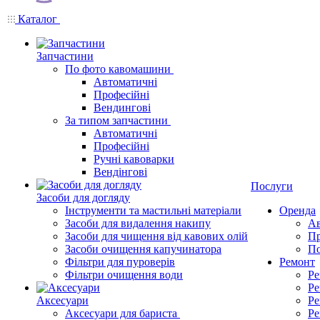
Каталог
Запчастини
По фото кавомашини
Автоматичні
Професійні
Вендингові
За типом запчастини
Автоматичні
Професійні
Ручні кавоварки
Вендінгові
Послуги
Засоби для догляду
Інструменти та мастильні матеріали
Оренда
Засоби для видалення накипу
Ав
Засоби для чищення від кавових олій
Пр
Засоби очищення капучинатора
По
Фільтри для пуроверів
Ремонт
Фільтри очищення води
Ре
Ре
Аксесуари
Ре
Аксесуари для бариста
Ре