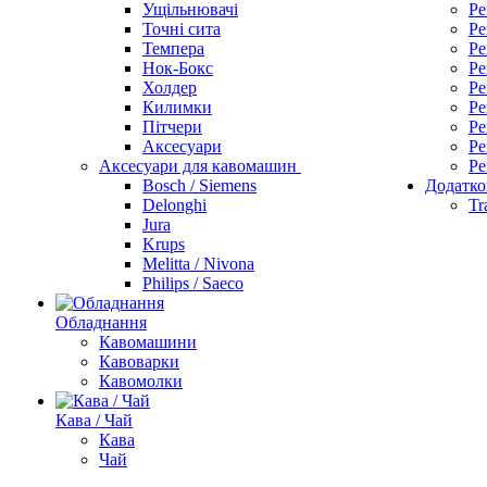
Ущільнювачі
Ре
Точні сита
Ре
Темпера
Ре
Нок-Бокс
Ре
Холдер
Ре
Килимки
Ре
Пітчери
Ре
Аксесуари
Ре
Аксесуари для кавомашин
Ре
Bosch / Siemens
Додатко
Delonghi
Tr
Jura
Krups
Melitta / Nivona
Philips / Saeco
Обладнання
Кавомашини
Кавоварки
Кавомолки
Кава / Чай
Кава
Чай