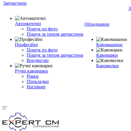
Запчастини
З
Автоматичні
Обладнання
Пошук по фото
Пошук за типом запчастини
Професійні
Кавомашини
Пошук по фото
Пошук за типом запчастини
Кавоварки
Вендінгові
Кавомолки
Ручні кавоварки
Ріжки
Прокладки
Нагрівачі