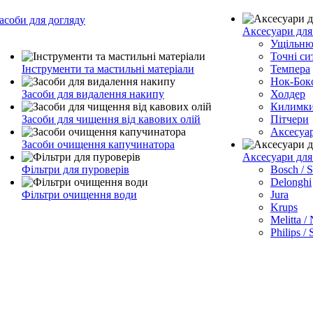
асоби для догляду
Аксесуари для
Ущільню
Точні си
Інструменти та мастильні матеріали
Темпера
Нок-Бок
Засоби для видалення накипу
Холдер
Килимк
Засоби для чищення від кавових олій
Пітчери
Аксесуа
Засоби очищення капучинатора
Аксесуари дл
Фільтри для пуроверів
Bosch / 
Delonghi
Фільтри очищення води
Jura
Krups
Melitta /
Philips /