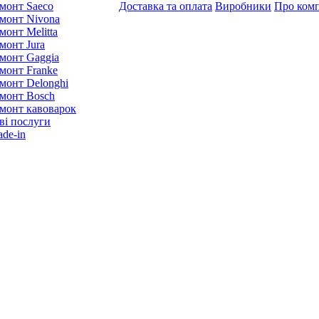
монт Saeco
Доставка та оплата
Виробники
Про ком
монт Nivona
монт Melitta
монт Jura
монт Gaggia
монт Franke
монт Delonghi
монт Bosch
монт кавоварок
ві послуги
ade-in