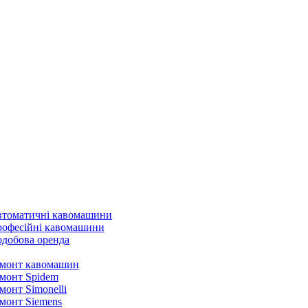
томатичні кавомашини
офесійні кавомашини
добова оренда
монт кавомашин
монт Spidem
монт Simonelli
монт Siemens