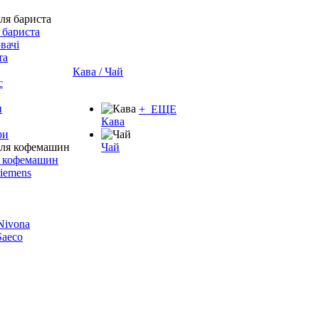
 бариста
вачі
та
Кава / Чай
с
и
+ ЕЩЕ
Кава
ри
Чай
я кофемашин
Siemens
 Nivona
 Saeco