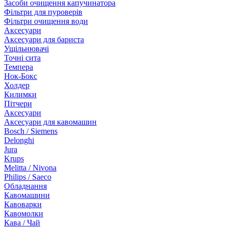
Засоби очищення капучинатора
Фільтри для пуроверів
Фільтри очищення води
Аксесуари
Аксесуари для бариста
Ущільнювачі
Точні сита
Темпера
Нок-Бокс
Холдер
Килимки
Пітчери
Аксесуари
Аксесуари для кавомашин
Bosch / Siemens
Delonghi
Jura
Krups
Melitta / Nivona
Philips / Saeco
Обладнання
Кавомашини
Кавоварки
Кавомолки
Кава / Чай