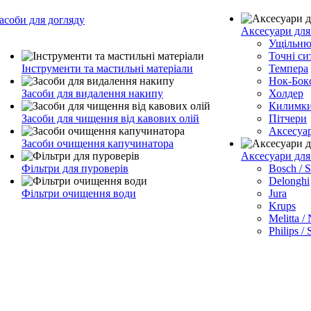
асоби для догляду
Аксесуари для
Ущільню
Точні си
Інструменти та мастильні матеріали
Темпера
Нок-Бок
Засоби для видалення накипу
Холдер
Килимк
Засоби для чищення від кавових олій
Пітчери
Аксесуа
Засоби очищення капучинатора
Аксесуари дл
Фільтри для пуроверів
Bosch / 
Delonghi
Фільтри очищення води
Jura
Krups
Melitta /
Philips /