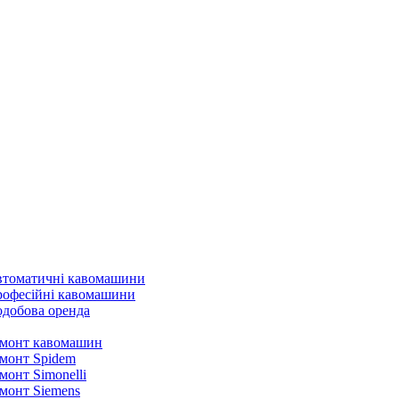
томатичні кавомашини
офесійні кавомашини
добова оренда
монт кавомашин
монт Spidem
монт Simonelli
монт Siemens