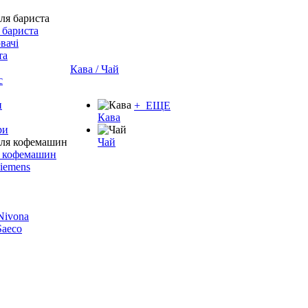
 бариста
вачі
та
Кава / Чай
с
и
+ ЕЩЕ
Кава
ри
Чай
я кофемашин
Siemens
 Nivona
 Saeco