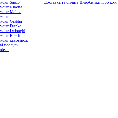
монт Saeco
Доставка та оплата
Виробники
Про ком
монт Nivona
монт Melitta
монт Jura
монт Gaggia
монт Franke
монт Delonghi
монт Bosch
монт кавоварок
ві послуги
ade-in