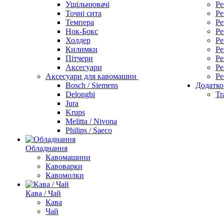
Ущільнювачі
Ре
Точні сита
Ре
Темпера
Ре
Нок-Бокс
Ре
Холдер
Ре
Килимки
Ре
Пітчери
Ре
Аксесуари
Ре
Аксесуари для кавомашин
Ре
Bosch / Siemens
Додатко
Delonghi
Tr
Jura
Krups
Melitta / Nivona
Philips / Saeco
Обладнання
Кавомашини
Кавоварки
Кавомолки
Кава / Чай
Кава
Чай