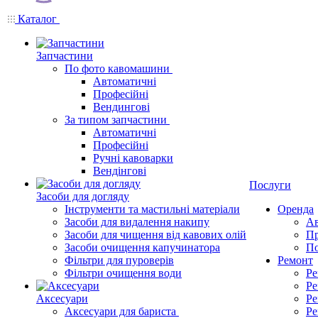
Каталог
Запчастини
По фото кавомашини
Автоматичні
Професійні
Вендингові
За типом запчастини
Автоматичні
Професійні
Ручні кавоварки
Вендінгові
Послуги
Засоби для догляду
Інструменти та мастильні матеріали
Оренда
Засоби для видалення накипу
Ав
Засоби для чищення від кавових олій
Пр
Засоби очищення капучинатора
По
Фільтри для пуроверів
Ремонт
Фільтри очищення води
Ре
Ре
Аксесуари
Ре
Аксесуари для бариста
Ре