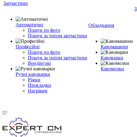
Запчастини
З
Автоматичні
Обладнання
Пошук по фото
Пошук за типом запчастини
Професійні
Кавомашини
Пошук по фото
Пошук за типом запчастини
Кавоварки
Вендінгові
Кавомолки
Ручні кавоварки
Ріжки
Прокладки
Нагрівачі