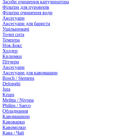
Засоби очищення капучинатора
Фільтри для пуроверів
Фільтри очищення води
Аксесуари
Аксесуари для бариста
Ущільнювачі
Точні сита
Темпера
Нок-Бокс
Холдер
Килимки
Пітчери
Аксесуари
Аксесуари для кавомашин
Bosch / Siemens
Delonghi
Jura
Krups
Melitta / Nivona
Philips / Saeco
Обладнання
Кавомашини
Кавоварки
Кавомолки
Кава / Чай