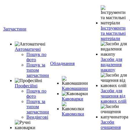
Інструменти
Запчастини
та мастильні
матеріали
Автоматичні
Пошук по
Засоби для
фото
Обладнання
видалення
Пошук за
накипу
типом
запчастини
Професійні
Кавомашини
Засоби для
Пошук по
чищення від
фото
Кавоварки
кавових олій
Пошук за
типом
запчастини
Кавомолки
Вендінгові
Засоби
очищення