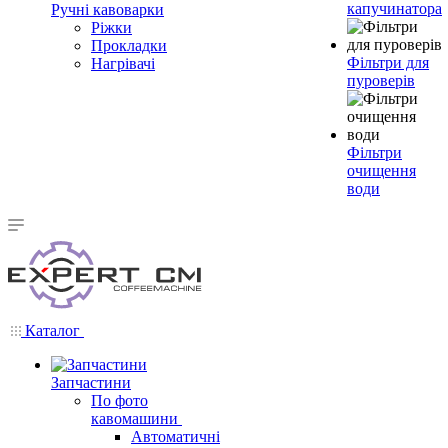
капучинатора
Ручні кавоварки
Ріжки
Прокладки
Фільтри для
Нагрівачі
пуроверів
Фільтри
очищення
води
Каталог
Запчастини
По фото
кавомашини
Автоматичні