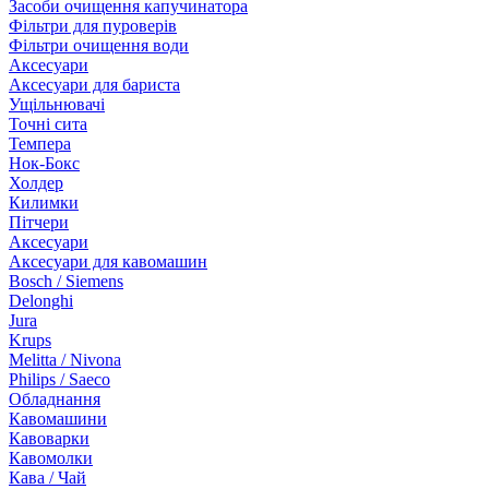
Засоби очищення капучинатора
Фільтри для пуроверів
Фільтри очищення води
Аксесуари
Аксесуари для бариста
Ущільнювачі
Точні сита
Темпера
Нок-Бокс
Холдер
Килимки
Пітчери
Аксесуари
Аксесуари для кавомашин
Bosch / Siemens
Delonghi
Jura
Krups
Melitta / Nivona
Philips / Saeco
Обладнання
Кавомашини
Кавоварки
Кавомолки
Кава / Чай