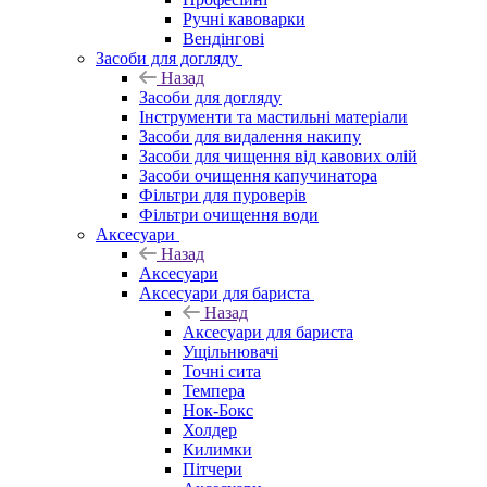
Ручні кавоварки
Вендінгові
Засоби для догляду
Назад
Засоби для догляду
Інструменти та мастильні матеріали
Засоби для видалення накипу
Засоби для чищення від кавових олій
Засоби очищення капучинатора
Фільтри для пуроверів
Фільтри очищення води
Аксесуари
Назад
Аксесуари
Аксесуари для бариста
Назад
Аксесуари для бариста
Ущільнювачі
Точні сита
Темпера
Нок-Бокс
Холдер
Килимки
Пітчери