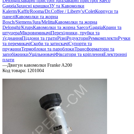
Delonghi
Заварні пристрої Jura
Заварні пристрої Saeco
Gaggia
Захисні кришки
ЗУ та Кавомолки
Kalerm/Kaffit/Rooma/Dr.Coffee / Liberty's/Colet
Корпуси та
панелі
Кавомолки та жорна
Bosch/Siemens/Jura/Melitta
Кавомолки та жорна
Delonghi/Krups
Кавомолки та жорна Saeco/Gaggia
Крани та
штуцера
Мікровимикачі
Перехідники, трубки та
з'єднання
Піддони та грати
Різні
Редуктори
Ремкомплекти
Ручки
та перемикачі
Скоби та затискачі
Супорти та
пружини
Термоблоки та пароблоки
Трансформатори та
запобіжники
Ущільнювачі
Фіксатори та кріплення
Електронні
плати
—
Двигун кавомолки Franke A200
Код товара:
1201004