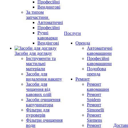
Професійні
Вендингові
За типом
запчастини
Автоматичні
Професійні
Ручні
Послуги
кавоварки
Вендінгові
Оренда
Автоматичні
Засоби для догляду
кавомашини
Інструменти та
Професійні
мастильні
кавомашини
матеріали
Подобова
Засоби для
оренда
видалення накипу
Ремонт
Засоби для
Ремонт
чищення від
кавомашин
кавових олій
Ремонт
Засоби очищення
Spidem
капучинатора
Ремонт
Фільтри для
Simonelli
пуроверів
Ремонт
Фільтри очищення
Siemens
води
Ремонт
Достав