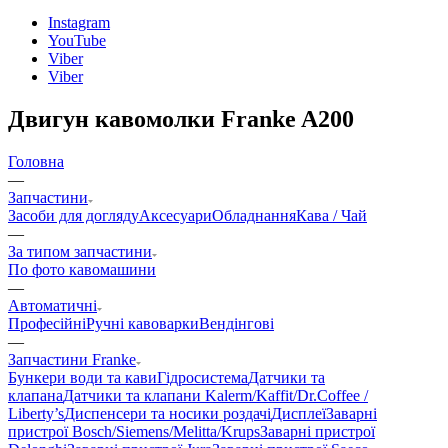
Instagram
YouTube
Viber
Viber
Двигун кавомолки Franke A200
Головна
—
Запчастини
Засоби для догляду
Аксесуари
Обладнання
Кава / Чай
—
За типом запчастини
По фото кавомашини
—
Автоматичні
Професійні
Ручні кавоварки
Вендінгові
—
Запчастини Franke
Бункери води та кави
Гідросистема
Датчики та
клапана
Датчики та клапани Kalerm/Kaffit/Dr.Coffee /
Liberty’s
Диспенсери та носики роздачі
Дисплеї
Заварні
пристрої Bosch/Siemens/Melitta/Krups
Заварні пристрої