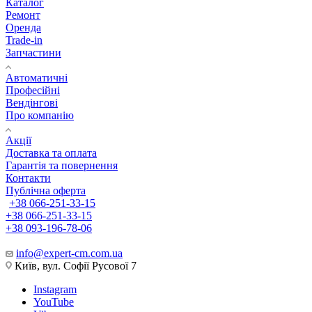
Каталог
Ремонт
Оренда
Trade-in
Запчастини
Автоматичні
Професійні
Вендінгові
Про компанію
Акції
Доставка та оплата
Гарантія та повернення
Контакти
Публічна оферта
+38 066-251-33-15
+38 066-251-33-15
+38 093-196-78-06
info@expert-cm.com.ua
Київ, вул. Софії Русової 7
Instagram
YouTube