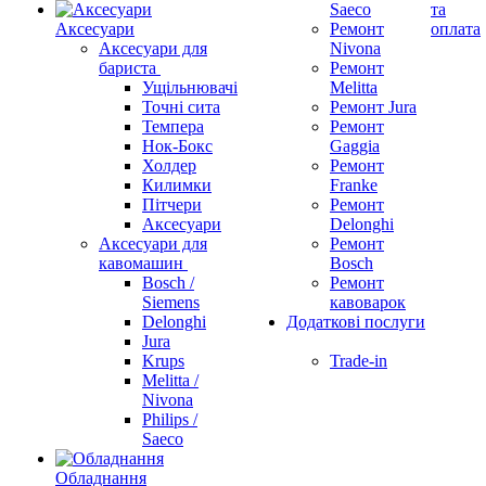
Saeco
та
Аксесуари
Ремонт
оплата
Аксесуари для
Nivona
бариста
Ремонт
Ущільнювачі
Melitta
Точні сита
Ремонт Jura
Темпера
Ремонт
Нок-Бокс
Gaggia
Холдер
Ремонт
Килимки
Franke
Пітчери
Ремонт
Аксесуари
Delonghi
Аксесуари для
Ремонт
кавомашин
Bosch
Bosch /
Ремонт
Siemens
кавоварок
Delonghi
Додаткові послуги
Jura
Krups
Trade-in
Melitta /
Nivona
Philips /
Saeco
Обладнання