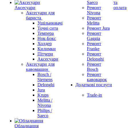
Saeco
та
Аксесуари
Ремонт
оплата
Аксесуари для
Nivona
бариста
Ремонт
Ущільнювачі
Melitta
Точні сита
Ремонт Jura
Темпера
Ремонт
Нок-Бокс
Gaggia
Холдер
Ремонт
Килимки
Franke
Пітчери
Ремонт
Аксесуари
Delonghi
Аксесуари для
Ремонт
кавомашин
Bosch
Bosch /
Ремонт
Siemens
кавоварок
Delonghi
Додаткові послуги
Jura
Krups
Trade-in
Melitta /
Nivona
Philips /
Saeco
Обладнання