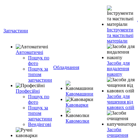
Інструменти
Запчастини
та мастильні
матеріали
Автоматичні
Пошук по
Засоби для
фото
Обладнання
видалення
Пошук за
накипу
типом
запчастини
Професійні
Кавомашини
Засоби для
Пошук по
чищення від
фото
Кавоварки
кавових олій
Пошук за
типом
запчастини
Кавомолки
Вендінгові
Засоби
очищення