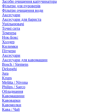
Засоби очищення капучинатора
Фільтри для пуроверів
Фільтри очищення води
Аксесуари
Аксесуари для бариста
Ущільнювачі
Точні сита
Темпера
Нок-Бокс
Холдер
Килимки
Пітчери
Аксесуари
Аксесуари для кавомашин
Bosch / Siemens
Delonghi
Jura
Krups
Melitta / Nivona
Philips / Saeco
Обладнання
Кавомашини
Кавоварки
Кавомолки
Кава / Чай