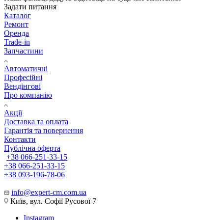
Задати питання
Каталог
Ремонт
Оренда
Trade-in
Запчастини
Автоматичні
Професійні
Вендінгові
Про компанію
Акції
Доставка та оплата
Гарантія та повернення
Контакти
Публічна оферта
+38 066-251-33-15
+38 066-251-33-15
+38 093-196-78-06
info@expert-cm.com.ua
Київ, вул. Софії Русової 7
Instagram