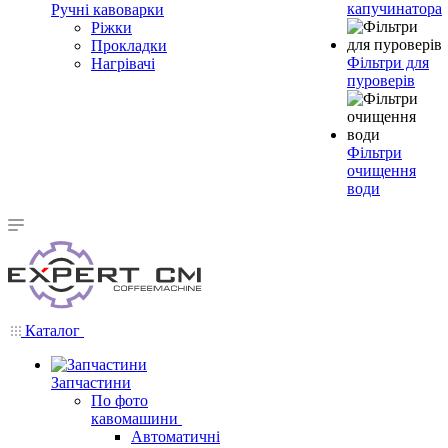
капучинатора
Ручні кавоварки
Ріжки
Прокладки
Фільтри для
Нагрівачі
пуроверів
Фільтри
очищення
води
Каталог
Запчастини
По фото
кавомашини
Автоматичні