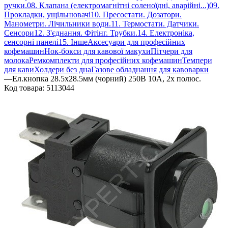
ручки.
08. Клапана (електромагнітні соленоїдні, аварійні...)
09.
Прокладки, ущільнювачі
10. Пресостати. Дозатори.
Манометри. Лічильники води.
11. Термостати. Датчики.
Сенсори
12. З'єднання. Фітінг. Трубки.
14. Електроніка,
сенсорні панелі
15. Інше
Аксесуари для професійних
кофемашин
Нок-бокси для кавової макухи
Пітчери для
молока
Ремкомплекти для професійних кофемашин
Темпери
для кави
Холдери без дна
Газове обладнання для кавоварки
—
Ел.кнопка 28.5х28.5мм (чорний) 250В 10А, 2х полюс.
Код товара:
5113044