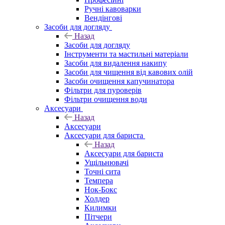
Ручні кавоварки
Вендінгові
Засоби для догляду
Назад
Засоби для догляду
Інструменти та мастильні матеріали
Засоби для видалення накипу
Засоби для чищення від кавових олій
Засоби очищення капучинатора
Фільтри для пуроверів
Фільтри очищення води
Аксесуари
Назад
Аксесуари
Аксесуари для бариста
Назад
Аксесуари для бариста
Ущільнювачі
Точні сита
Темпера
Нок-Бокс
Холдер
Килимки
Пітчери