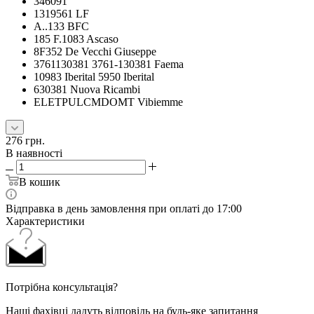
346091
1319561 LF
A..133 BFC
185 F.1083 Ascaso
8F352 De Vecchi Giuseppe
3761130381 3761-130381 Faema
10983 Iberital 5950 Iberital
630381 Nuova Ricambi
ELETPULCMDOMT Vibiemme
276
грн.
В наявності
В кошик
Відправка в день замовлення при оплаті до 17:00
Характеристики
Потрібна консультація?
Наші фахівці дадуть відповідь на будь-яке запитання