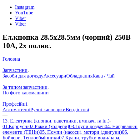
Instagram
YouTube
Viber
Viber
Ел.кнопка 28.5х28.5мм (чорний) 250В
10А, 2х полюс.
Головна
—
Запчастини
Засоби для догляду
Аксесуари
Обладнання
Кава / Чай
—
За типом запчастини
По фото кавомашини
—
Професійні
Автоматичні
Ручні кавоварки
Вендінгові
—
13. Електрика (кнопки, пакетники, вмикачі та ін.)
01.Корпусні
02.Ріжки (холдери)
03.Групи роздачі
04. Нагрівальні
елементи (ТЕНи)
05. Помпи (насоси), мотори (двигуни)
06.
Бойлери. Теплообмінники
07.Крани, трубки води/пара,