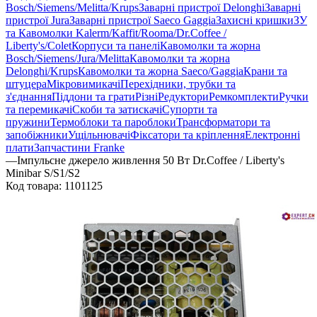
Bosch/Siemens/Melitta/Krups
Заварні пристрої Delonghi
Заварні
пристрої Jura
Заварні пристрої Saeco Gaggia
Захисні кришки
ЗУ
та Кавомолки Kalerm/Kaffit/Rooma/Dr.Coffee /
Liberty's/Colet
Корпуси та панелі
Кавомолки та жорна
Bosch/Siemens/Jura/Melitta
Кавомолки та жорна
Delonghi/Krups
Кавомолки та жорна Saeco/Gaggia
Крани та
штуцера
Мікровимикачі
Перехідники, трубки та
з'єднання
Піддони та грати
Різні
Редуктори
Ремкомплекти
Ручки
та перемикачі
Скоби та затискачі
Супорти та
пружини
Термоблоки та пароблоки
Трансформатори та
запобіжники
Ущільнювачі
Фіксатори та кріплення
Електронні
плати
Запчастини Franke
—
Імпульсне джерело живлення 50 Вт Dr.Coffee / Liberty's
Minibar S/S1/S2
Код товара:
1101125