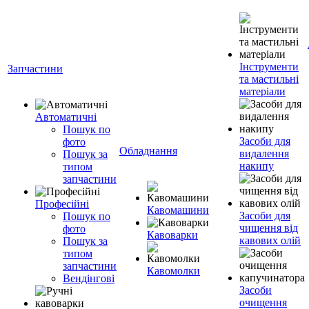
Інструменти
Запчастини
та мастильні
матеріали
Автоматичні
Пошук по
Засоби для
фото
Обладнання
видалення
Пошук за
накипу
типом
запчастини
Професійні
Кавомашини
Засоби для
Пошук по
чищення від
фото
Кавоварки
кавових олій
Пошук за
типом
запчастини
Кавомолки
Вендінгові
Засоби
очищення