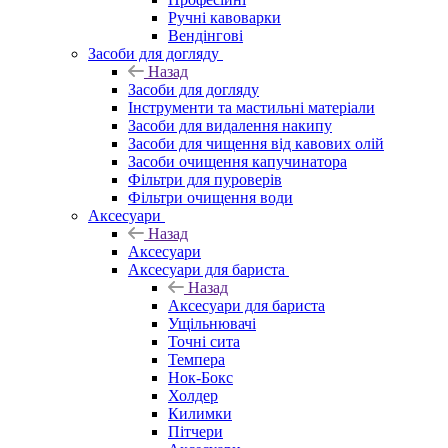
Ручні кавоварки
Вендінгові
Засоби для догляду
Назад
Засоби для догляду
Інструменти та мастильні матеріали
Засоби для видалення накипу
Засоби для чищення від кавових олій
Засоби очищення капучинатора
Фільтри для пуроверів
Фільтри очищення води
Аксесуари
Назад
Аксесуари
Аксесуари для бариста
Назад
Аксесуари для бариста
Ущільнювачі
Точні сита
Темпера
Нок-Бокс
Холдер
Килимки
Пітчери