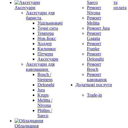
Saeco
та
Аксесуари
Ремонт
оплата
Аксесуари для
Nivona
бариста
Ремонт
Ущільнювачі
Melitta
Точні сита
Ремонт Jura
Темпера
Ремонт
Нок-Бокс
Gaggia
Холдер
Ремонт
Килимки
Franke
Пітчери
Ремонт
Аксесуари
Delonghi
Аксесуари для
Ремонт
кавомашин
Bosch
Bosch /
Ремонт
Siemens
кавоварок
Delonghi
Додаткові послуги
Jura
Krups
Trade-in
Melitta /
Nivona
Philips /
Saeco
Обладнання