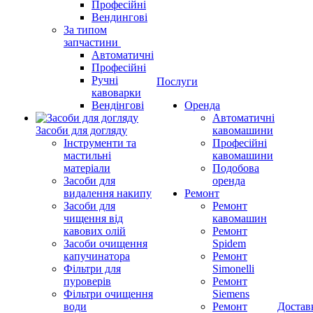
Професійні
Вендингові
За типом
запчастини
Автоматичні
Професійні
Ручні
Послуги
кавоварки
Вендінгові
Оренда
Автоматичні
Засоби для догляду
кавомашини
Інструменти та
Професійні
мастильні
кавомашини
матеріали
Подобова
Засоби для
оренда
видалення накипу
Ремонт
Засоби для
Ремонт
чищення від
кавомашин
кавових олій
Ремонт
Засоби очищення
Spidem
капучинатора
Ремонт
Фільтри для
Simonelli
пуроверів
Ремонт
Фільтри очищення
Siemens
води
Ремонт
Достав