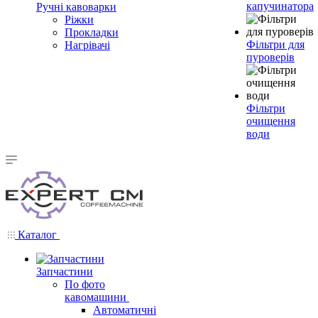
капучинатора
Ручні кавоварки
Ріжки
Прокладки
Фільтри для
Нагрівачі
пуроверів
Фільтри
очищення
води
Каталог
Запчастини
По фото
кавомашини
Автоматичні