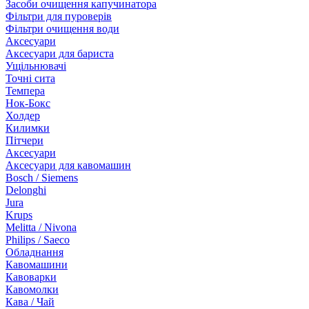
Засоби очищення капучинатора
Фільтри для пуроверів
Фільтри очищення води
Аксесуари
Аксесуари для бариста
Ущільнювачі
Точні сита
Темпера
Нок-Бокс
Холдер
Килимки
Пітчери
Аксесуари
Аксесуари для кавомашин
Bosch / Siemens
Delonghi
Jura
Krups
Melitta / Nivona
Philips / Saeco
Обладнання
Кавомашини
Кавоварки
Кавомолки
Кава / Чай