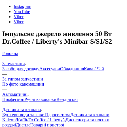
Instagram
YouTube
Viber
Viber
Імпульсне джерело живлення 50 Вт
Dr.Coffee / Liberty's Minibar S/S1/S2
Головна
—
Запчастини
Засоби для догляду
Аксесуари
Обладнання
Кава / Чай
—
За типом запчастини
По фото кавомашини
—
Автоматичні
Професійні
Ручні кавоварки
Вендінгові
—
Датчики та клапана
Бункери води та кави
Гідросистема
Датчики та клапани
Kalerm/Kaffit/Dr.Coffee / Liberty’s
Диспенсери та носики
роздачі
Дисплеї
Заварні пристрої