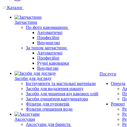
Каталог
Запчастини
По фото кавомашини
Автоматичні
Професійні
Вендингові
За типом запчастини
Автоматичні
Професійні
Ручні кавоварки
Вендінгові
Послуги
Засоби для догляду
Інструменти та мастильні матеріали
Оренда
Засоби для видалення накипу
Ав
Засоби для чищення від кавових олій
Пр
Засоби очищення капучинатора
По
Фільтри для пуроверів
Ремонт
Фільтри очищення води
Ре
Ре
Аксесуари
Ре
Аксесуари для бариста
Ре