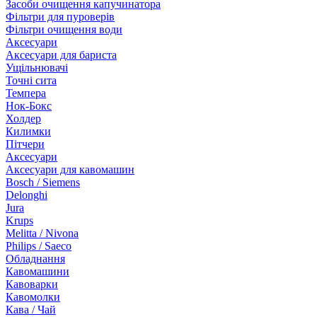
Засоби очищення капучинатора
Фільтри для пуроверів
Фільтри очищення води
Аксесуари
Аксесуари для бариста
Ущільнювачі
Точні сита
Темпера
Нок-Бокс
Холдер
Килимки
Пітчери
Аксесуари
Аксесуари для кавомашин
Bosch / Siemens
Delonghi
Jura
Krups
Melitta / Nivona
Philips / Saeco
Обладнання
Кавомашини
Кавоварки
Кавомолки
Кава / Чай