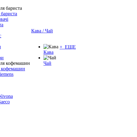
 бариста
вачі
та
Кава / Чай
с
и
+ ЕЩЕ
Кава
ри
Чай
я кофемашин
Siemens
 Nivona
 Saeco