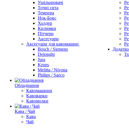
Ущільнювачі
Ре
Точні сита
Ре
Темпера
Ре
Нок-Бокс
Ре
Холдер
Ре
Килимки
Ре
Пітчери
Ре
Аксесуари
Ре
Аксесуари для кавомашин
Ре
Bosch / Siemens
Додатко
Delonghi
Tr
Jura
Krups
Melitta / Nivona
Philips / Saeco
Обладнання
Кавомашини
Кавоварки
Кавомолки
Кава / Чай
Кава
Чай