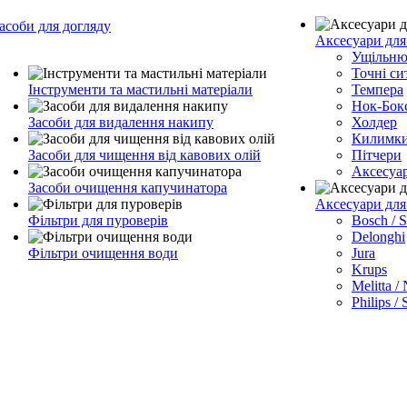
асоби для догляду
Аксесуари для
Ущільню
Точні си
Інструменти та мастильні матеріали
Темпера
Нок-Бок
Засоби для видалення накипу
Холдер
Килимк
Засоби для чищення від кавових олій
Пітчери
Аксесуа
Засоби очищення капучинатора
Аксесуари дл
Фільтри для пуроверів
Bosch / 
Delonghi
Фільтри очищення води
Jura
Krups
Melitta /
Philips /