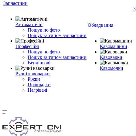
Запчастини
З
Автоматичні
Обладнання
Пошук по фото
Пошук за типом запчастини
Професійні
Кавомашини
Пошук по фото
Пошук за типом запчастини
Кавоварки
Вендінгові
Кавомолки
Ручні кавоварки
Ріжки
Прокладки
Нагрівачі