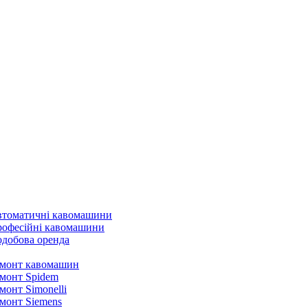
томатичні кавомашини
офесійні кавомашини
добова оренда
монт кавомашин
монт Spidem
монт Simonelli
монт Siemens