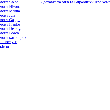
монт Saeco
Доставка та оплата
Виробники
Про ком
монт Nivona
монт Melitta
монт Jura
монт Gaggia
монт Franke
монт Delonghi
монт Bosch
монт кавоварок
ві послуги
ade-in