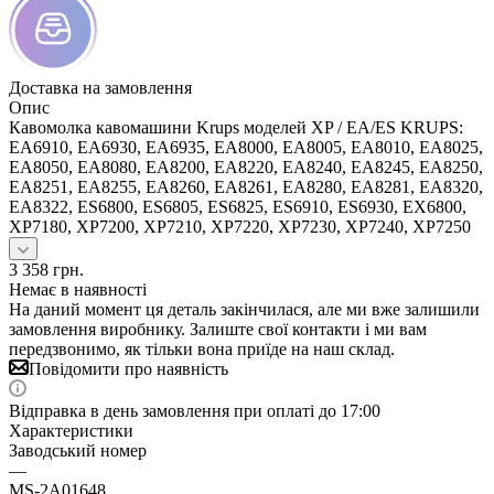
Доставка на замовлення
Опис
Кавомолка кавомашини Krups моделей XP / EA/ES KRUPS:
EA6910, EA6930, EA6935, EA8000, EA8005, EA8010, EA8025,
EA8050, EA8080, EA8200, EA8220, EA8240, EA8245, EA8250,
EA8251, EA8255, EA8260, EA8261, EA8280, EA8281, EA8320,
EA8322, ES6800, ES6805, ES6825, ES6910, ES6930, EX6800,
XP7180, XP7200, XP7210, XP7220, XP7230, XP7240, XP7250
3 358
грн.
Немає в наявності
На даний момент ця деталь закінчилася, але ми вже залишили
замовлення виробнику. Залиште свої контакти і ми вам
передзвонимо, як тільки вона приїде на наш склад.
Повідомити про наявність
Відправка в день замовлення при оплаті до 17:00
Характеристики
Заводський номер
—
MS-2A01648