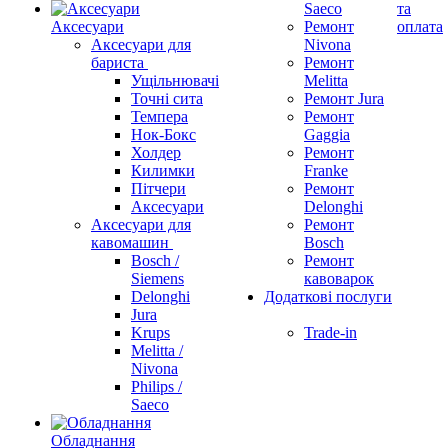
Saeco
та
Аксесуари
Ремонт
оплата
Аксесуари для
Nivona
бариста
Ремонт
Ущільнювачі
Melitta
Точні сита
Ремонт Jura
Темпера
Ремонт
Нок-Бокс
Gaggia
Холдер
Ремонт
Килимки
Franke
Пітчери
Ремонт
Аксесуари
Delonghi
Аксесуари для
Ремонт
кавомашин
Bosch
Bosch /
Ремонт
Siemens
кавоварок
Delonghi
Додаткові послуги
Jura
Krups
Trade-in
Melitta /
Nivona
Philips /
Saeco
Обладнання