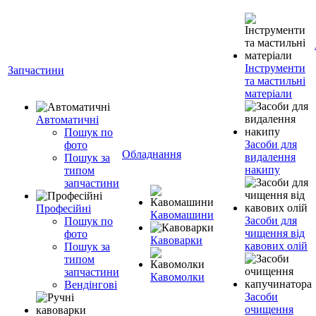
Інструменти
Запчастини
та мастильні
матеріали
Автоматичні
Пошук по
Засоби для
фото
Обладнання
видалення
Пошук за
накипу
типом
запчастини
Професійні
Кавомашини
Засоби для
Пошук по
чищення від
фото
Кавоварки
кавових олій
Пошук за
типом
запчастини
Кавомолки
Вендінгові
Засоби
очищення