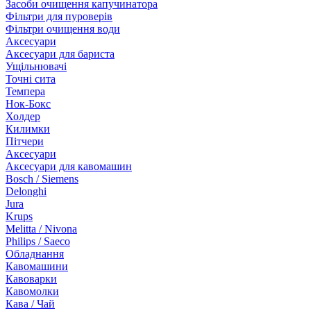
Засоби очищення капучинатора
Фільтри для пуроверів
Фільтри очищення води
Аксесуари
Аксесуари для бариста
Ущільнювачі
Точні сита
Темпера
Нок-Бокс
Холдер
Килимки
Пітчери
Аксесуари
Аксесуари для кавомашин
Bosch / Siemens
Delonghi
Jura
Krups
Melitta / Nivona
Philips / Saeco
Обладнання
Кавомашини
Кавоварки
Кавомолки
Кава / Чай