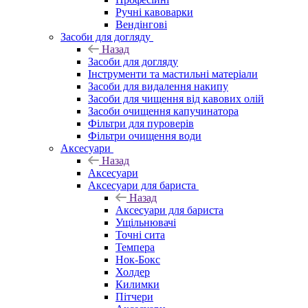
Ручні кавоварки
Вендінгові
Засоби для догляду
Назад
Засоби для догляду
Інструменти та мастильні матеріали
Засоби для видалення накипу
Засоби для чищення від кавових олій
Засоби очищення капучинатора
Фільтри для пуроверів
Фільтри очищення води
Аксесуари
Назад
Аксесуари
Аксесуари для бариста
Назад
Аксесуари для бариста
Ущільнювачі
Точні сита
Темпера
Нок-Бокс
Холдер
Килимки
Пітчери