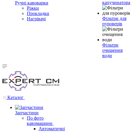
капучинатора
Ручні кавоварки
Ріжки
Прокладки
Фільтри для
Нагрівачі
пуроверів
Фільтри
очищення
води
Каталог
Запчастини
По фото
кавомашини
Автоматичні