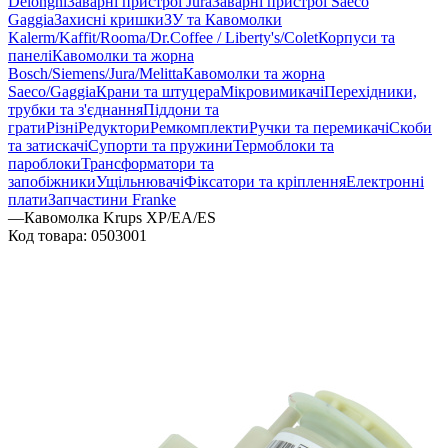
Delonghi
Заварні пристрої Jura
Заварні пристрої Saeco
Gaggia
Захисні кришки
ЗУ та Кавомолки
Kalerm/Kaffit/Rooma/Dr.Coffee / Liberty's/Colet
Корпуси та
панелі
Кавомолки та жорна
Bosch/Siemens/Jura/Melitta
Кавомолки та жорна
Saeco/Gaggia
Крани та штуцера
Мікровимикачі
Перехідники,
трубки та з'єднання
Піддони та
грати
Різні
Редуктори
Ремкомплекти
Ручки та перемикачі
Скоби
та затискачі
Супорти та пружини
Термоблоки та
пароблоки
Трансформатори та
запобіжники
Ущільнювачі
Фіксатори та кріплення
Електронні
плати
Запчастини Franke
—
Кавомолка Krups XP/EA/ES
Код товара:
0503001