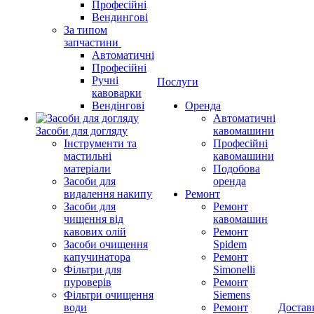
Професійні
Вендингові
За типом
запчастини
Автоматичні
Професійні
Ручні
Послуги
кавоварки
Вендінгові
Оренда
Автоматичні
Засоби для догляду
кавомашини
Інструменти та
Професійні
мастильні
кавомашини
матеріали
Подобова
Засоби для
оренда
видалення накипу
Ремонт
Засоби для
Ремонт
чищення від
кавомашин
кавових олій
Ремонт
Засоби очищення
Spidem
капучинатора
Ремонт
Фільтри для
Simonelli
пуроверів
Ремонт
Фільтри очищення
Siemens
води
Ремонт
Достав