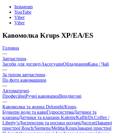
Instagram
YouTube
Viber
Viber
Кавомолка Krups XP/EA/ES
Головна
—
Запчастини
Засоби для догляду
Аксесуари
Обладнання
Кава / Чай
—
За типом запчастини
По фото кавомашини
—
Автоматичні
Професійні
Ручні кавоварки
Вендінгові
—
Кавомолки та жорна Delonghi/Krups
Бункери води та кави
Гідросистема
Датчики та
клапана
Датчики та клапани Kalerm/Kaffit/Dr.Coffee /
Liberty’s
Диспенсери та носики роздачі
Дисплеї
Заварні
пристрої Bosch/Siemens/Melitta/Krups
Заварні пристрої