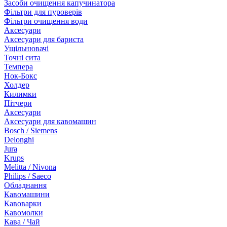
Засоби очищення капучинатора
Фільтри для пуроверів
Фільтри очищення води
Аксесуари
Аксесуари для бариста
Ущільнювачі
Точні сита
Темпера
Нок-Бокс
Холдер
Килимки
Пітчери
Аксесуари
Аксесуари для кавомашин
Bosch / Siemens
Delonghi
Jura
Krups
Melitta / Nivona
Philips / Saeco
Обладнання
Кавомашини
Кавоварки
Кавомолки
Кава / Чай