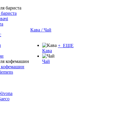
 бариста
вачі
та
Кава / Чай
с
и
+ ЕЩЕ
Кава
ри
Чай
я кофемашин
Siemens
 Nivona
 Saeco