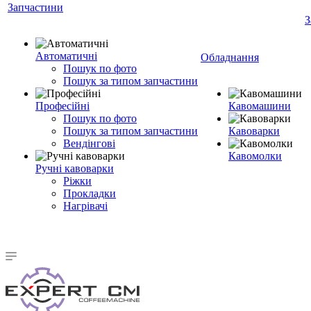
Запчастини
З
Автоматичні
Обладнання
Пошук по фото
Пошук за типом запчастини
Професійні
Кавомашини
Пошук по фото
Пошук за типом запчастини
Кавоварки
Вендінгові
Кавомолки
Ручні кавоварки
Ріжки
Прокладки
Нагрівачі