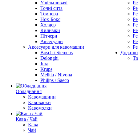
Ущільнювачі
Ре
Точні сита
Ре
Темпера
Ре
Нок-Бокс
Ре
Холдер
Ре
Килимки
Ре
Пітчери
Ре
Аксесуари
Ре
Аксесуари для кавомашин
Ре
Bosch / Siemens
Додатко
Delonghi
Tr
Jura
Krups
Melitta / Nivona
Philips / Saeco
Обладнання
Кавомашини
Кавоварки
Кавомолки
Кава / Чай
Кава
Чай