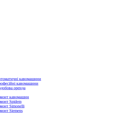
томатичні кавомашини
офесійні кавомашини
добова оренда
монт кавомашин
монт Spidem
монт Simonelli
монт Siemens