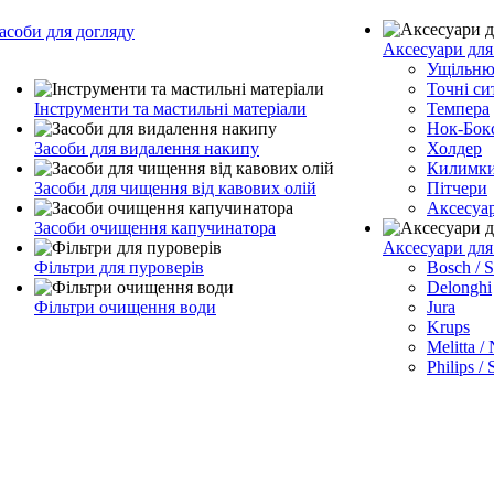
асоби для догляду
Аксесуари для
Ущільню
Точні си
Інструменти та мастильні матеріали
Темпера
Нок-Бок
Засоби для видалення накипу
Холдер
Килимк
Засоби для чищення від кавових олій
Пітчери
Аксесуа
Засоби очищення капучинатора
Аксесуари дл
Фільтри для пуроверів
Bosch / 
Delonghi
Фільтри очищення води
Jura
Krups
Melitta /
Philips /