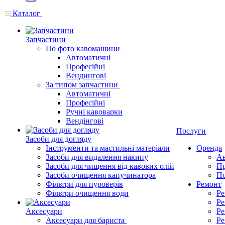
Каталог
Запчастини
По фото кавомашини
Автоматичні
Професійні
Вендингові
За типом запчастини
Автоматичні
Професійні
Ручні кавоварки
Вендінгові
Послуги
Засоби для догляду
Інструменти та мастильні матеріали
Оренда
Засоби для видалення накипу
Ав
Засоби для чищення від кавових олій
Пр
Засоби очищення капучинатора
По
Фільтри для пуроверів
Ремонт
Фільтри очищення води
Ре
Ре
Аксесуари
Ре
Аксесуари для бариста
Ре