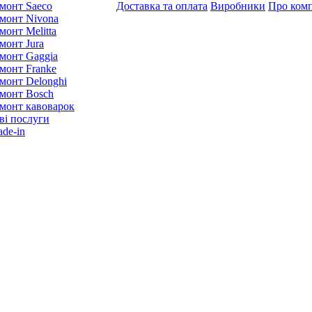
монт Saeco
Доставка та оплата
Виробники
Про ком
монт Nivona
монт Melitta
монт Jura
монт Gaggia
монт Franke
монт Delonghi
монт Bosch
монт кавоварок
ві послуги
ade-in