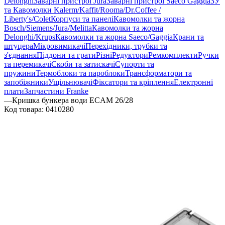
Delonghi
Заварні пристрої Jura
Заварні пристрої Saeco Gaggia
ЗУ
та Кавомолки Kalerm/Kaffit/Rooma/Dr.Coffee /
Liberty's/Colet
Корпуси та панелі
Кавомолки та жорна
Bosch/Siemens/Jura/Melitta
Кавомолки та жорна
Delonghi/Krups
Кавомолки та жорна Saeco/Gaggia
Крани та
штуцера
Мікровимикачі
Перехідники, трубки та
з'єднання
Піддони та грати
Різні
Редуктори
Ремкомплекти
Ручки
та перемикачі
Скоби та затискачі
Супорти та
пружини
Термоблоки та пароблоки
Трансформатори та
запобіжники
Ущільнювачі
Фіксатори та кріплення
Електронні
плати
Запчастини Franke
—
Кришка бункера води ECAM 26/28
Код товара:
0410280