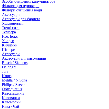
Засоби очищення капучинатора
Фільтри для пуроверів
Фільтри очищення води
Аксесуари
Аксесуари для бариста
Ущільнювачі
Точні сита
Темпера
Нок-Бокс
Холдер
Килимки
Пітчери
Аксесуари
Аксесуари для кавомашин
Bosch / Siemens
Delonghi
Jura
Krups
Melitta / Nivona
Philips / Saeco
Обладнання
Кавомашини
Кавоварки
Кавомолки
Кава / Чай