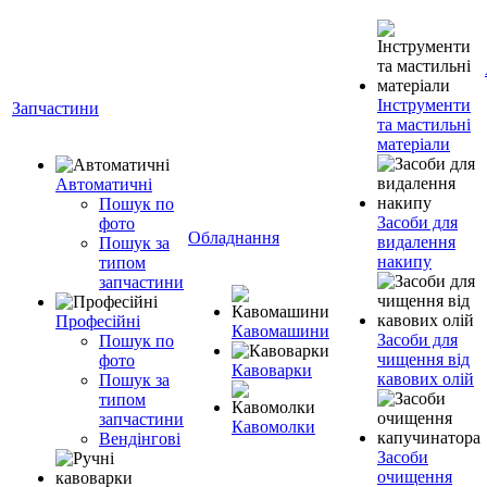
Інструменти
Запчастини
та мастильні
матеріали
Автоматичні
Пошук по
Засоби для
фото
Обладнання
видалення
Пошук за
накипу
типом
запчастини
Професійні
Кавомашини
Засоби для
Пошук по
чищення від
фото
Кавоварки
кавових олій
Пошук за
типом
запчастини
Кавомолки
Вендінгові
Засоби
очищення