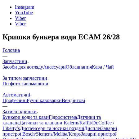
Instagram
YouTube
Viber
Viber
Кришка бункера води ECAM 26/28
Головна
—
Запчастини
Засоби для догляду
Аксесуари
Обладнання
Кава / Чай
—
За типом запчастини
По фото кавомашини
—
Автоматичні
Професійні
Ручні кавоварки
Вендінгові
—
Захисні кришки
Бункери води та кави
Гідросистема
Датчики та
клапана
Датчики та клапани Kalerm/Kaffit/Dr.Coffee /
Liberty’s
Диспенсери та носики роздачі
Дисплеї
Заварні
пристрої Bosch/Siemens/Melitta/Krups
Заварні пристрої