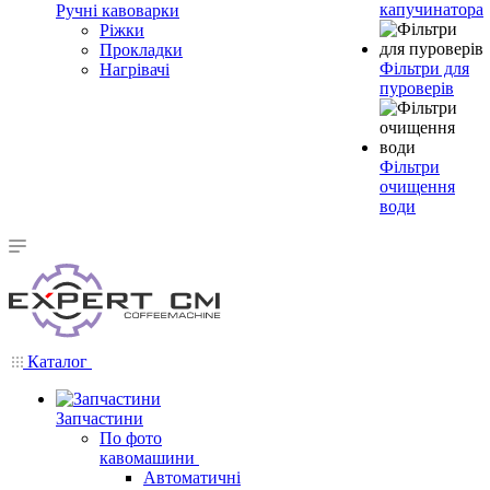
капучинатора
Ручні кавоварки
Ріжки
Прокладки
Фільтри для
Нагрівачі
пуроверів
Фільтри
очищення
води
Каталог
Запчастини
По фото
кавомашини
Автоматичні