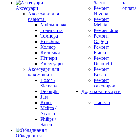
Saeco
та
Аксесуари
Ремонт
оплата
Аксесуари для
Nivona
бариста
Ремонт
Ущільнювачі
Melitta
Точні сита
Ремонт Jura
Темпера
Ремонт
Нок-Бокс
Gaggia
Холдер
Ремонт
Килимки
Franke
Пітчери
Ремонт
Аксесуари
Delonghi
Аксесуари для
Ремонт
кавомашин
Bosch
Bosch /
Ремонт
Siemens
кавоварок
Delonghi
Додаткові послуги
Jura
Krups
Trade-in
Melitta /
Nivona
Philips /
Saeco
Обладнання