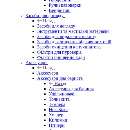
Ручні кавоварки
Вендінгові
Засоби для догляду
Назад
Засоби для догляду
Інструменти та мастильні матеріали
Засоби для видалення накипу
Засоби для чищення від кавових олій
Засоби очищення капучинатора
Фільтри для пуроверів
Фільтри очищення води
Аксесуари
Назад
Аксесуари
Аксесуари для бариста
Назад
Аксесуари для бариста
Ущільнювачі
Точні сита
Темпера
Нок-Бокс
Холдер
Килимки
Пітчери