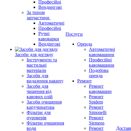
Професійні
Вендингові
За типом
запчастини
Автоматичні
Професійні
Ручні
Послуги
кавоварки
Вендінгові
Оренда
Автоматичні
Засоби для догляду
кавомашини
Інструменти та
Професійні
мастильні
кавомашини
матеріали
Подобова
Засоби для
оренда
видалення накипу
Ремонт
Засоби для
Ремонт
чищення від
кавомашин
кавових олій
Ремонт
Засоби очищення
Spidem
капучинатора
Ремонт
Фільтри для
Simonelli
пуроверів
Ремонт
Фільтри очищення
Siemens
води
Ремонт
Достав