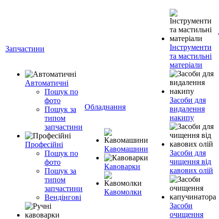
Інструменти
Запчастини
та мастильні
матеріали
Автоматичні
Пошук по
Засоби для
фото
Обладнання
видалення
Пошук за
накипу
типом
запчастини
Професійні
Кавомашини
Засоби для
Пошук по
чищення від
фото
Кавоварки
кавових олій
Пошук за
типом
запчастини
Кавомолки
Вендінгові
Засоби
очищення