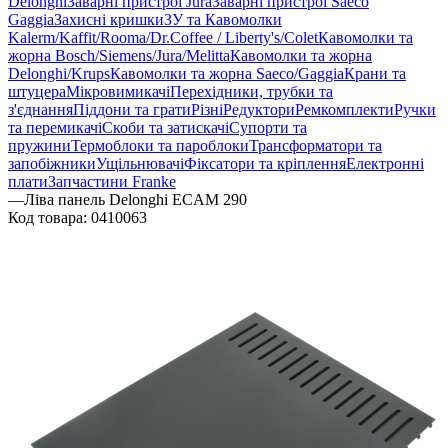
Delonghi
Заварні пристрої Jura
Заварні пристрої Saeco
Gaggia
Захисні кришки
ЗУ та Кавомолки
Kalerm/Kaffit/Rooma/Dr.Coffee / Liberty's/Colet
Кавомолки та
жорна Bosch/Siemens/Jura/Melitta
Кавомолки та жорна
Delonghi/Krups
Кавомолки та жорна Saeco/Gaggia
Крани та
штуцера
Мікровимикачі
Перехідники, трубки та
з'єднання
Піддони та грати
Різні
Редуктори
Ремкомплекти
Ручки
та перемикачі
Скоби та затискачі
Супорти та
пружини
Термоблоки та пароблоки
Трансформатори та
запобіжники
Ущільнювачі
Фіксатори та кріплення
Електронні
плати
Запчастини Franke
—
Ліва панель Delonghi ECAM 290
Код товара:
0410063