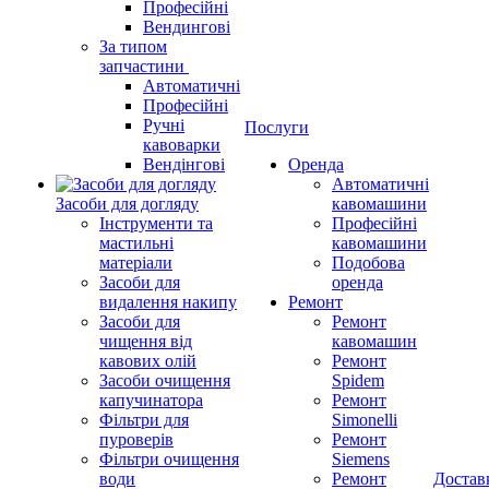
Професійні
Вендингові
За типом
запчастини
Автоматичні
Професійні
Ручні
Послуги
кавоварки
Вендінгові
Оренда
Автоматичні
Засоби для догляду
кавомашини
Інструменти та
Професійні
мастильні
кавомашини
матеріали
Подобова
Засоби для
оренда
видалення накипу
Ремонт
Засоби для
Ремонт
чищення від
кавомашин
кавових олій
Ремонт
Засоби очищення
Spidem
капучинатора
Ремонт
Фільтри для
Simonelli
пуроверів
Ремонт
Фільтри очищення
Siemens
води
Ремонт
Достав