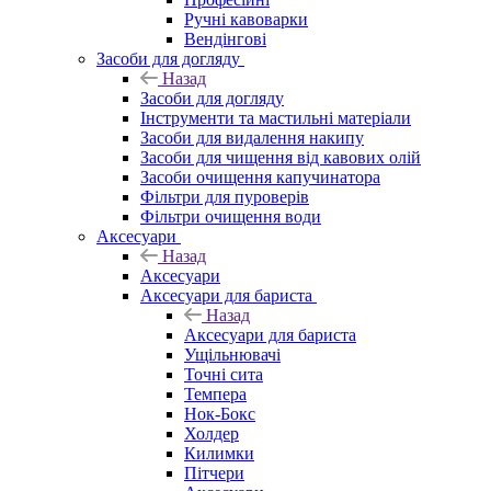
Ручні кавоварки
Вендінгові
Засоби для догляду
Назад
Засоби для догляду
Інструменти та мастильні матеріали
Засоби для видалення накипу
Засоби для чищення від кавових олій
Засоби очищення капучинатора
Фільтри для пуроверів
Фільтри очищення води
Аксесуари
Назад
Аксесуари
Аксесуари для бариста
Назад
Аксесуари для бариста
Ущільнювачі
Точні сита
Темпера
Нок-Бокс
Холдер
Килимки
Пітчери