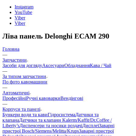
Instagram
YouTube
Viber
Viber
Ліва панель Delonghi ECAM 290
Головна
—
Запчастини
Засоби для догляду
Аксесуари
Обладнання
Кава / Чай
—
За типом запчастини
По фото кавомашини
—
Автоматичні
Професійні
Ручні кавоварки
Вендінгові
—
Корпуси та панелі
Бункери води та кави
Гідросистема
Датчики та
клапана
Датчики та клапани Kalerm/Kaffit/Dr.Coffee /
Liberty’s
Диспенсери та носики роздачі
Дисплеї
Заварні
пристрої Bosch/Siemens/Melitta/Krups
Заварні пристрої