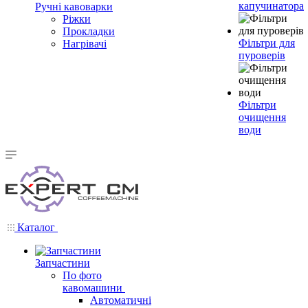
капучинатора
Ручні кавоварки
Ріжки
Прокладки
Фільтри для
Нагрівачі
пуроверів
Фільтри
очищення
води
Каталог
Запчастини
По фото
кавомашини
Автоматичні