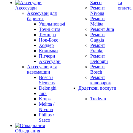
Saeco
та
Аксесуари
Ремонт
оплата
Аксесуари для
Nivona
бариста
Ремонт
Ущільнювачі
Melitta
Точні сита
Ремонт Jura
Темпера
Ремонт
Нок-Бокс
Gaggia
Холдер
Ремонт
Килимки
Franke
Пітчери
Ремонт
Аксесуари
Delonghi
Аксесуари для
Ремонт
кавомашин
Bosch
Bosch /
Ремонт
Siemens
кавоварок
Delonghi
Додаткові послуги
Jura
Krups
Trade-in
Melitta /
Nivona
Philips /
Saeco
Обладнання