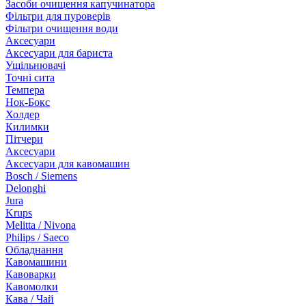
Засоби очищення капучинатора
Фільтри для пуроверів
Фільтри очищення води
Аксесуари
Аксесуари для бариста
Ущільнювачі
Точні сита
Темпера
Нок-Бокс
Холдер
Килимки
Пітчери
Аксесуари
Аксесуари для кавомашин
Bosch / Siemens
Delonghi
Jura
Krups
Melitta / Nivona
Philips / Saeco
Обладнання
Кавомашини
Кавоварки
Кавомолки
Кава / Чай