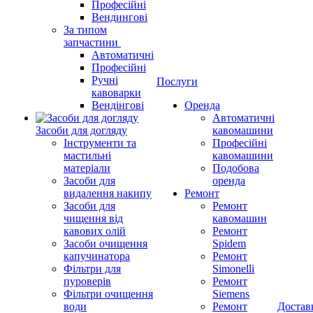
Професійні
Вендингові
За типом
запчастини
Автоматичні
Професійні
Ручні
Послуги
кавоварки
Вендінгові
Оренда
Автоматичні
Засоби для догляду
кавомашини
Інструменти та
Професійні
мастильні
кавомашини
матеріали
Подобова
Засоби для
оренда
видалення накипу
Ремонт
Засоби для
Ремонт
чищення від
кавомашин
кавових олій
Ремонт
Засоби очищення
Spidem
капучинатора
Ремонт
Фільтри для
Simonelli
пуроверів
Ремонт
Фільтри очищення
Siemens
води
Ремонт
Достав