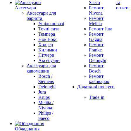
Saeco
та
Аксесуари
Ремонт
оплата
Аксесуари для
Nivona
бариста
Ремонт
Ущільнювачі
Melitta
Точні сита
Ремонт Jura
Темпера
Ремонт
Нок-Бокс
Gaggia
Холдер
Ремонт
Килимки
Franke
Пітчери
Ремонт
Аксесуари
Delonghi
Аксесуари для
Ремонт
кавомашин
Bosch
Bosch /
Ремонт
Siemens
кавоварок
Delonghi
Додаткові послуги
Jura
Krups
Trade-in
Melitta /
Nivona
Philips /
Saeco
Обладнання