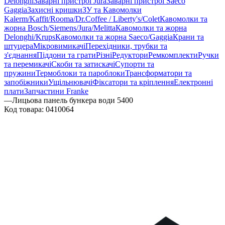
Delonghi
Заварні пристрої Jura
Заварні пристрої Saeco
Gaggia
Захисні кришки
ЗУ та Кавомолки
Kalerm/Kaffit/Rooma/Dr.Coffee / Liberty's/Colet
Кавомолки та
жорна Bosch/Siemens/Jura/Melitta
Кавомолки та жорна
Delonghi/Krups
Кавомолки та жорна Saeco/Gaggia
Крани та
штуцера
Мікровимикачі
Перехідники, трубки та
з'єднання
Піддони та грати
Різні
Редуктори
Ремкомплекти
Ручки
та перемикачі
Скоби та затискачі
Супорти та
пружини
Термоблоки та пароблоки
Трансформатори та
запобіжники
Ущільнювачі
Фіксатори та кріплення
Електронні
плати
Запчастини Franke
—
Лицьова панель бункера води 5400
Код товара:
0410064