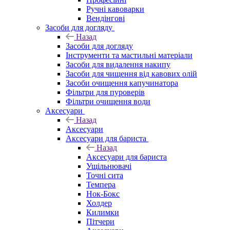
Ручні кавоварки
Вендінгові
Засоби для догляду
Назад
Засоби для догляду
Інструменти та мастильні матеріали
Засоби для видалення накипу
Засоби для чищення від кавових олій
Засоби очищення капучинатора
Фільтри для пуроверів
Фільтри очищення води
Аксесуари
Назад
Аксесуари
Аксесуари для бариста
Назад
Аксесуари для бариста
Ущільнювачі
Точні сита
Темпера
Нок-Бокс
Холдер
Килимки
Пітчери