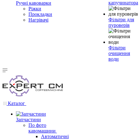
капучинатора
Ручні кавоварки
Ріжки
Прокладки
Фільтри для
Нагрівачі
пуроверів
Фільтри
очищення
води
Каталог
Запчастини
По фото
кавомашини
Автоматичні