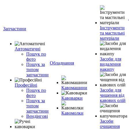
Інструменти
Запчастини
та мастильні
матеріали
Автоматичні
Пошук по
Засоби для
фото
Обладнання
видалення
Пошук за
накипу
типом
запчастини
Професійні
Кавомашини
Засоби для
Пошук по
чищення від
фото
Кавоварки
кавових олій
Пошук за
типом
запчастини
Кавомолки
Вендінгові
Засоби
очищення