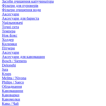
Засоби очищення капучинатора
Фільтри для пуроверів
Фільтри очищення води
Аксесуари
Аксесуари для бариста
Ущільнювачі
Точні сита
Темпера
Нок-Бокс
Холдер
Килимки
Пітчери
Аксесуари
Аксесуари для кавомашин
Bosch / Siemens
Delonghi
Jura
Krups
Melitta / Nivona
Philips / Saeco
Обладнання
Кавомашини
Кавоварки
Кавомолки
Кава / Чай