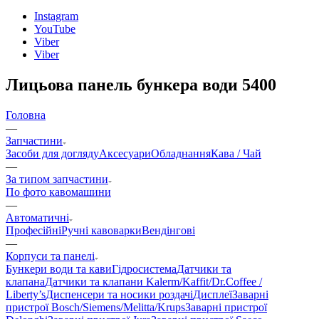
Instagram
YouTube
Viber
Viber
Лицьова панель бункера води 5400
Головна
—
Запчастини
Засоби для догляду
Аксесуари
Обладнання
Кава / Чай
—
За типом запчастини
По фото кавомашини
—
Автоматичні
Професійні
Ручні кавоварки
Вендінгові
—
Корпуси та панелі
Бункери води та кави
Гідросистема
Датчики та
клапана
Датчики та клапани Kalerm/Kaffit/Dr.Coffee /
Liberty’s
Диспенсери та носики роздачі
Дисплеї
Заварні
пристрої Bosch/Siemens/Melitta/Krups
Заварні пристрої