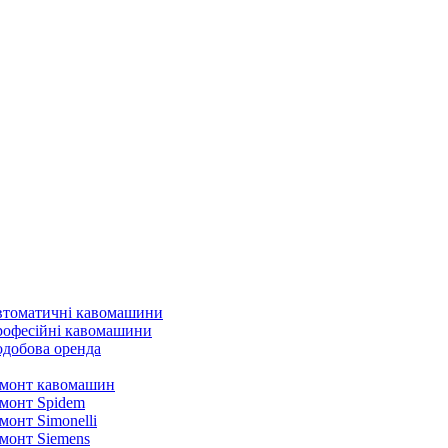
томатичні кавомашини
офесійні кавомашини
добова оренда
монт кавомашин
монт Spidem
монт Simonelli
монт Siemens