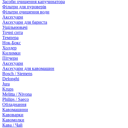
Засоби очищення капучинатора
Фільтри для пуроверів
Фільтри очищення води
Аксесуари
Аксесуари для бариста
Ущільнювачі
Точні сита
Темпера
Нок-Бокс
Холдер
Килимки
Пітчери
Аксесуари
Аксесуари для кавомашин
Bosch / Siemens
Delonghi
Jura
Krups
Melitta / Nivona
Philips / Saeco
Обладнання
Кавомашини
Кавоварки
Кавомолки
Кава / Чай