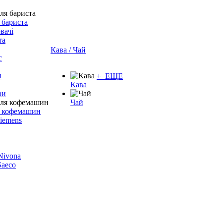
 бариста
вачі
та
Кава / Чай
с
и
+ ЕЩЕ
Кава
ри
Чай
я кофемашин
Siemens
 Nivona
 Saeco