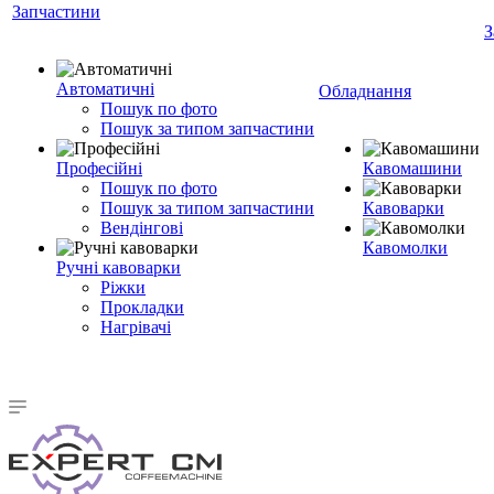
Запчастини
З
Автоматичні
Обладнання
Пошук по фото
Пошук за типом запчастини
Професійні
Кавомашини
Пошук по фото
Пошук за типом запчастини
Кавоварки
Вендінгові
Кавомолки
Ручні кавоварки
Ріжки
Прокладки
Нагрівачі