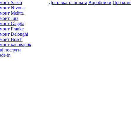
монт Saeco
Доставка та оплата
Виробники
Про ком
монт Nivona
монт Melitta
монт Jura
монт Gaggia
монт Franke
монт Delonghi
монт Bosch
монт кавоварок
ві послуги
ade-in