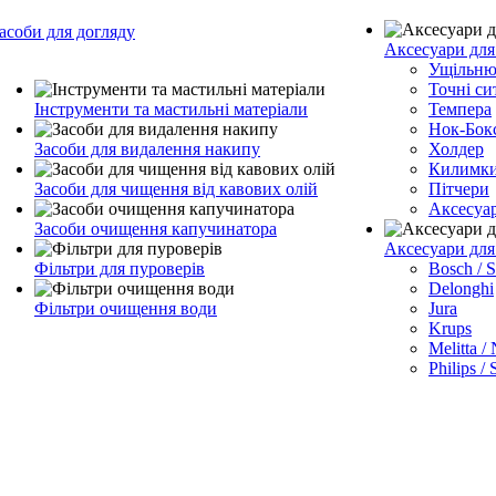
асоби для догляду
Аксесуари для
Ущільню
Точні си
Інструменти та мастильні матеріали
Темпера
Нок-Бок
Засоби для видалення накипу
Холдер
Килимк
Засоби для чищення від кавових олій
Пітчери
Аксесуа
Засоби очищення капучинатора
Аксесуари дл
Фільтри для пуроверів
Bosch / 
Delonghi
Фільтри очищення води
Jura
Krups
Melitta /
Philips /