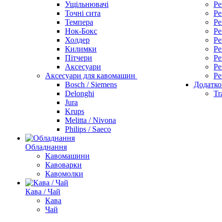
Ущільнювачі
Ре
Точні сита
Ре
Темпера
Ре
Нок-Бокс
Ре
Холдер
Ре
Килимки
Ре
Пітчери
Ре
Аксесуари
Ре
Аксесуари для кавомашин
Ре
Bosch / Siemens
Додатко
Delonghi
Tr
Jura
Krups
Melitta / Nivona
Philips / Saeco
Обладнання
Кавомашини
Кавоварки
Кавомолки
Кава / Чай
Кава
Чай