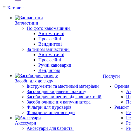
Каталог
Запчастини
По фото кавомашини
Автоматичні
Професійні
Вендингові
За типом запчастини
Автоматичні
Професійні
Ручні кавоварки
Вендінгові
Послуги
Засоби для догляду
Інструменти та мастильні матеріали
Оренда
Засоби для видалення накипу
Ав
Засоби для чищення від кавових олій
Пр
Засоби очищення капучинатора
По
Фільтри для пуроверів
Ремонт
Фільтри очищення води
Ре
Ре
Аксесуари
Ре
Аксесуари для бариста
Ре