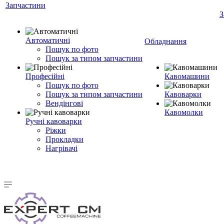
Запчастини
З
Автоматичні
Обладнання
Пошук по фото
Пошук за типом запчастини
Професійні
Кавомашини
Пошук по фото
Пошук за типом запчастини
Кавоварки
Вендінгові
Кавомолки
Ручні кавоварки
Ріжки
Прокладки
Нагрівачі