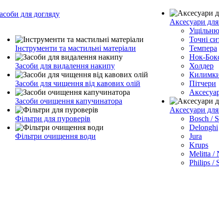
асоби для догляду
Аксесуари для
Ущільню
Точні си
Інструменти та мастильні матеріали
Темпера
Нок-Бок
Засоби для видалення накипу
Холдер
Килимк
Засоби для чищення від кавових олій
Пітчери
Аксесуа
Засоби очищення капучинатора
Аксесуари дл
Фільтри для пуроверів
Bosch / 
Delonghi
Фільтри очищення води
Jura
Krups
Melitta /
Philips /