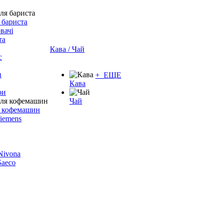
 бариста
вачі
та
Кава / Чай
с
и
+ ЕЩЕ
Кава
ри
Чай
я кофемашин
Siemens
 Nivona
 Saeco