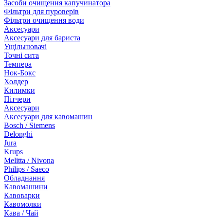
Засоби очищення капучинатора
Фільтри для пуроверів
Фільтри очищення води
Аксесуари
Аксесуари для бариста
Ущільнювачі
Точні сита
Темпера
Нок-Бокс
Холдер
Килимки
Пітчери
Аксесуари
Аксесуари для кавомашин
Bosch / Siemens
Delonghi
Jura
Krups
Melitta / Nivona
Philips / Saeco
Обладнання
Кавомашини
Кавоварки
Кавомолки
Кава / Чай