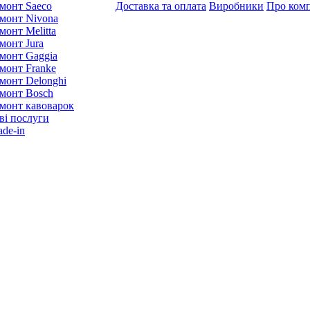
монт Saeco
Доставка та оплата
Виробники
Про ком
монт Nivona
монт Melitta
монт Jura
монт Gaggia
монт Franke
монт Delonghi
монт Bosch
монт кавоварок
ві послуги
ade-in