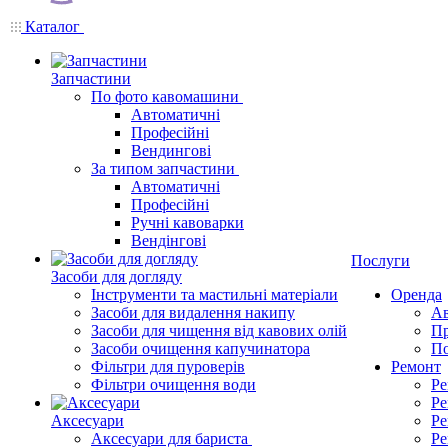
Каталог
Запчастини
По фото кавомашини
Автоматичні
Професійні
Вендингові
За типом запчастини
Автоматичні
Професійні
Ручні кавоварки
Вендінгові
Послуги
Засоби для догляду
Інструменти та мастильні матеріали
Оренда
Засоби для видалення накипу
Ав
Засоби для чищення від кавових олій
Пр
Засоби очищення капучинатора
По
Фільтри для пуроверів
Ремонт
Фільтри очищення води
Ре
Ре
Аксесуари
Ре
Аксесуари для бариста
Ре