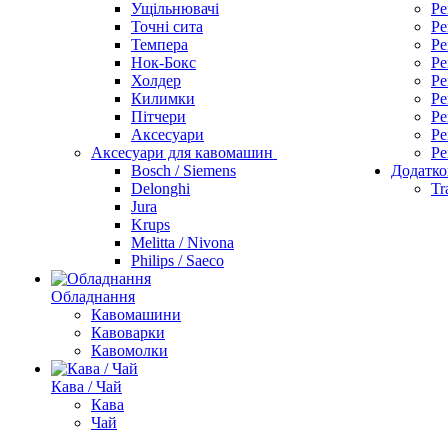
Ущільнювачі
Ре
Точні сита
Ре
Темпера
Ре
Нок-Бокс
Ре
Холдер
Ре
Килимки
Ре
Пітчери
Ре
Аксесуари
Ре
Аксесуари для кавомашин
Ре
Bosch / Siemens
Додатко
Delonghi
Tr
Jura
Krups
Melitta / Nivona
Philips / Saeco
Обладнання
Кавомашини
Кавоварки
Кавомолки
Кава / Чай
Кава
Чай