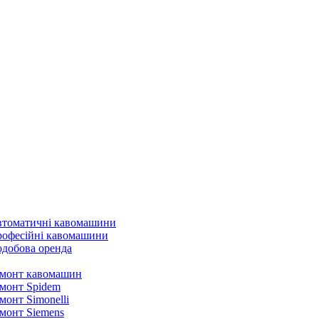
томатичні кавомашини
офесійні кавомашини
добова оренда
монт кавомашин
монт Spidem
монт Simonelli
монт Siemens