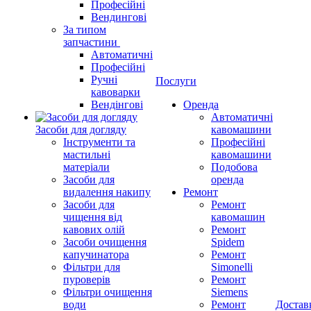
Професійні
Вендингові
За типом
запчастини
Автоматичні
Професійні
Ручні
Послуги
кавоварки
Вендінгові
Оренда
Автоматичні
Засоби для догляду
кавомашини
Інструменти та
Професійні
мастильні
кавомашини
матеріали
Подобова
Засоби для
оренда
видалення накипу
Ремонт
Засоби для
Ремонт
чищення від
кавомашин
кавових олій
Ремонт
Засоби очищення
Spidem
капучинатора
Ремонт
Фільтри для
Simonelli
пуроверів
Ремонт
Фільтри очищення
Siemens
води
Ремонт
Достав