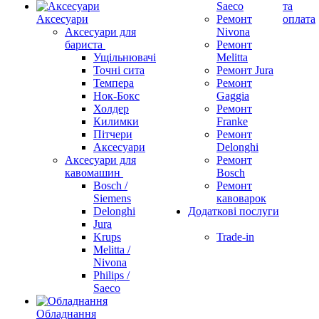
Saeco
та
Аксесуари
Ремонт
оплата
Аксесуари для
Nivona
бариста
Ремонт
Ущільнювачі
Melitta
Точні сита
Ремонт Jura
Темпера
Ремонт
Нок-Бокс
Gaggia
Холдер
Ремонт
Килимки
Franke
Пітчери
Ремонт
Аксесуари
Delonghi
Аксесуари для
Ремонт
кавомашин
Bosch
Bosch /
Ремонт
Siemens
кавоварок
Delonghi
Додаткові послуги
Jura
Krups
Trade-in
Melitta /
Nivona
Philips /
Saeco
Обладнання