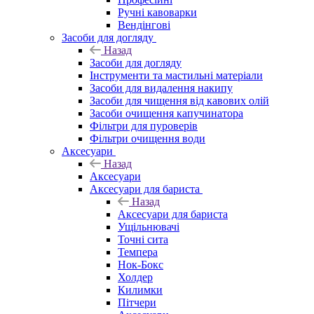
Ручні кавоварки
Вендінгові
Засоби для догляду
Назад
Засоби для догляду
Інструменти та мастильні матеріали
Засоби для видалення накипу
Засоби для чищення від кавових олій
Засоби очищення капучинатора
Фільтри для пуроверів
Фільтри очищення води
Аксесуари
Назад
Аксесуари
Аксесуари для бариста
Назад
Аксесуари для бариста
Ущільнювачі
Точні сита
Темпера
Нок-Бокс
Холдер
Килимки
Пітчери