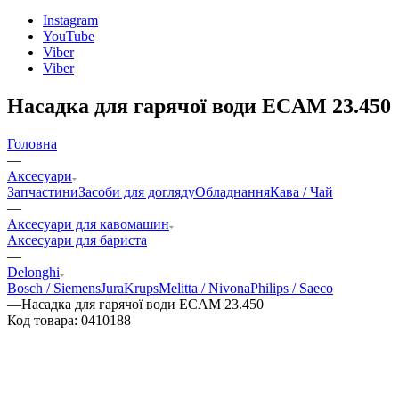
Instagram
YouTube
Viber
Viber
Насадка для гарячої води EСAM 23.450
Головна
—
Аксесуари
Запчастини
Засоби для догляду
Обладнання
Кава / Чай
—
Аксесуари для кавомашин
Аксесуари для бариста
—
Delonghi
Bosch / Siemens
Jura
Krups
Melitta / Nivona
Philips / Saeco
—
Насадка для гарячої води EСAM 23.450
Код товара:
0410188