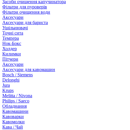
Засоби очищення капучинатора
Фільтри для пуроверів
Фільтри очищення води
Аксесуари
Аксесуари для бариста
Ущільнювачі
Точні сита
Темпера
Нок-Бокс
Холдер
Килимки
Пітчери
Аксесуари
Аксесуари для кавомашин
Bosch / Siemens
Delonghi
Jura
Krups
Melitta / Nivona
Philips / Saeco
Обладнання
Кавомашини
Кавоварки
Кавомолки
Кава / Чай