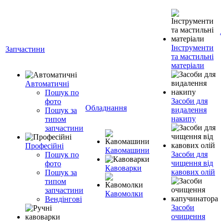
Інструменти
Запчастини
та мастильні
матеріали
Автоматичні
Пошук по
Засоби для
фото
Обладнання
видалення
Пошук за
накипу
типом
запчастини
Професійні
Кавомашини
Засоби для
Пошук по
чищення від
фото
Кавоварки
кавових олій
Пошук за
типом
запчастини
Кавомолки
Вендінгові
Засоби
очищення