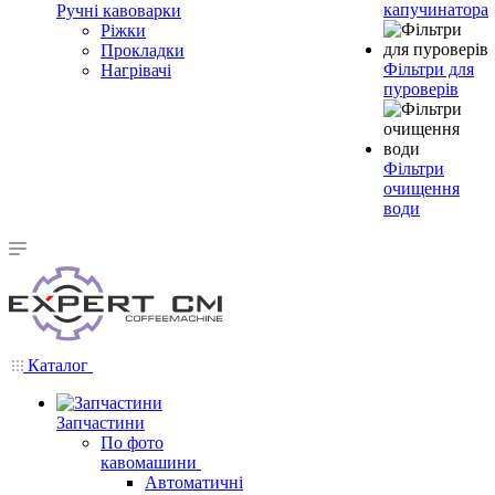
капучинатора
Ручні кавоварки
Ріжки
Прокладки
Фільтри для
Нагрівачі
пуроверів
Фільтри
очищення
води
Каталог
Запчастини
По фото
кавомашини
Автоматичні