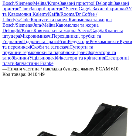
Bosch/Siemens/Melitta/Krups
Заварні пристрої Delonghi
Заварні
пристрої Jura
Заварні пристрої Saeco Gaggia
Захисні кришки
ЗУ
та Кавомолки Kalerm/Kaffit/Rooma/Dr.Coffee /
Liberty's/Colet
Корпуси та панелі
Кавомолки та жорна
Bosch/Siemens/Jura/Melitta
Кавомолки та жорна
Delonghi/Krups
Кавомолки та жорна Saeco/Gaggia
Крани та
штуцера
Мікровимикачі
Перехідники, трубки та
з'єднання
Піддони та грати
Різні
Редуктори
Ремкомплекти
Ручки
та перемикачі
Скоби та затискачі
Супорти та
пружини
Термоблоки та пароблоки
Трансформатори та
запобіжники
Ущільнювачі
Фіксатори та кріплення
Електронні
плати
Запчастини Franke
—
Нижня частина / накладка бункера жмиху ECAM 610
Код товара:
0410449