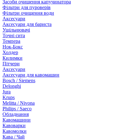
Засоби очищення капучинатора
Фільтри для пуроверів
Фільтри очищення води
Аксесуари
Аксесуари для бариста
Ущільнювачі
Точні сита
Темпера
Нок-Бокс
Холдер
Килимки
Пітчери
Аксесуари
Аксесуари для кавомашин
Bosch / Siemens
Delonghi
Jura
Krups
Melitta / Nivona
Philips / Saeco
Обладнання
Кавомашини
Кавоварки
Кавомолки
Кава / Чай