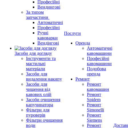
Професійні
Вендингові
За типом
запчастини
Автоматичні
Професійні
Ручні
Послуги
кавоварки
Вендінгові
Оренда
Автоматичні
Засоби для догляду
кавомашини
Інструменти та
Професійні
мастильні
кавомашини
матеріали
Подобова
Засоби для
оренда
видалення накипу
Ремонт
Засоби для
Ремонт
чищення від
кавомашин
кавових олій
Ремонт
Засоби очищення
Spidem
капучинатора
Ремонт
Фільтри для
Simonelli
пуроверів
Ремонт
Фільтри очищення
Siemens
води
Ремонт
Достав