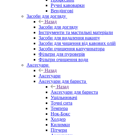
Ручні кавоварки
Вендінгові
Засоби для догляду
Назад
Засоби для догляду
Інструменти та мастильні матеріали
Засоби для видалення накипу
Засоби для чищення від кавових олій
Засоби очищення капучинатора
Фільтри для пуроверів
Фільтри очищення води
Аксесуари
Назад
Аксесуари
Аксесуари для бариста
Назад
Аксесуари для бариста
Ущільнювачі
Точні сита
Темпера
Нок-Бокс
Холдер
Килимки
Пітчери