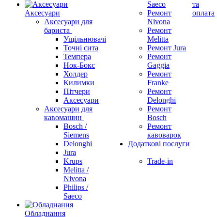
Saeco
та
Аксесуари
Ремонт
оплата
Аксесуари для
Nivona
бариста
Ремонт
Ущільнювачі
Melitta
Точні сита
Ремонт Jura
Темпера
Ремонт
Нок-Бокс
Gaggia
Холдер
Ремонт
Килимки
Franke
Пітчери
Ремонт
Аксесуари
Delonghi
Аксесуари для
Ремонт
кавомашин
Bosch
Bosch /
Ремонт
Siemens
кавоварок
Delonghi
Додаткові послуги
Jura
Krups
Trade-in
Melitta /
Nivona
Philips /
Saeco
Обладнання