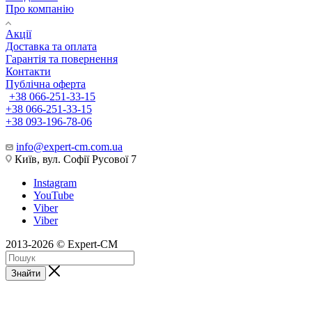
Про компанію
Акції
Доставка та оплата
Гарантія та повернення
Контакти
Публічна оферта
+38 066-251-33-15
+38 066-251-33-15
+38 093-196-78-06
info@expert-cm.com.ua
Київ, вул. Софії Русової 7
Instagram
YouTube
Viber
Viber
2013-2026 © Expert-CM
Знайти