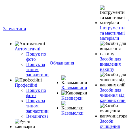
Інструменти
Запчастини
та мастильні
матеріали
Автоматичні
Пошук по
Засоби для
фото
Обладнання
видалення
Пошук за
накипу
типом
запчастини
Професійні
Кавомашини
Засоби для
Пошук по
чищення від
фото
Кавоварки
кавових олій
Пошук за
типом
запчастини
Кавомолки
Вендінгові
Засоби
очищення