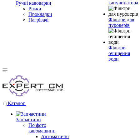
капучинатора
Ручні кавоварки
Ріжки
Прокладки
Фільтри для
Нагрівачі
пуроверів
Фільтри
очищення
води
Каталог
Запчастини
По фото
кавомашини
Автоматичні