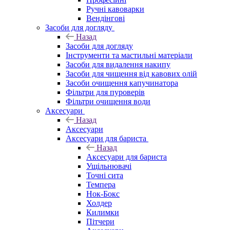
Ручні кавоварки
Вендінгові
Засоби для догляду
Назад
Засоби для догляду
Інструменти та мастильні матеріали
Засоби для видалення накипу
Засоби для чищення від кавових олій
Засоби очищення капучинатора
Фільтри для пуроверів
Фільтри очищення води
Аксесуари
Назад
Аксесуари
Аксесуари для бариста
Назад
Аксесуари для бариста
Ущільнювачі
Точні сита
Темпера
Нок-Бокс
Холдер
Килимки
Пітчери