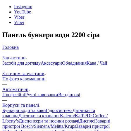
Instagram
YouTube
Viber
Viber
Панель бункера води 2200 сіра
Головна
—
Запчастини
Засоби для догляду
Аксесуари
Обладнання
Кава / Чай
—
За типом запчастини
По фото кавомашини
—
Автоматичні
Професійні
Ручні кавоварки
Вендінгові
—
Корпуси та панелі
Бункери води та кави
Гідросистема
Датчики та
клапана
Датчики та клапани Kalerm/Kaffit/Dr.Coffee /
Liberty’s
Диспенсери та носики роздачі
Дисплеї
Заварні
пристрої Bosch/Siemens/Melitta/Krups
Заварні пристрої