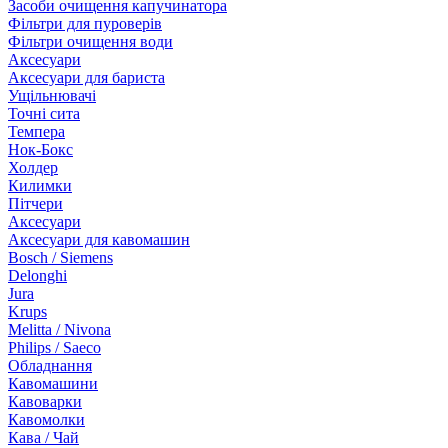
Засоби очищення капучинатора
Фільтри для пуроверів
Фільтри очищення води
Аксесуари
Аксесуари для бариста
Ущільнювачі
Точні сита
Темпера
Нок-Бокс
Холдер
Килимки
Пітчери
Аксесуари
Аксесуари для кавомашин
Bosch / Siemens
Delonghi
Jura
Krups
Melitta / Nivona
Philips / Saeco
Обладнання
Кавомашини
Кавоварки
Кавомолки
Кава / Чай