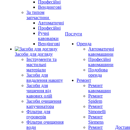
Професійні
Вендингові
За типом
запчастини
Автоматичні
Професійні
Ручні
Послуги
кавоварки
Вендінгові
Оренда
Автоматичні
Засоби для догляду
кавомашини
Інструменти та
Професійні
мастильні
кавомашини
матеріали
Подобова
Засоби для
оренда
видалення накипу
Ремонт
Засоби для
Ремонт
чищення від
кавомашин
кавових олій
Ремонт
Засоби очищення
Spidem
капучинатора
Ремонт
Фільтри для
Simonelli
пуроверів
Ремонт
Фільтри очищення
Siemens
води
Ремонт
Достав