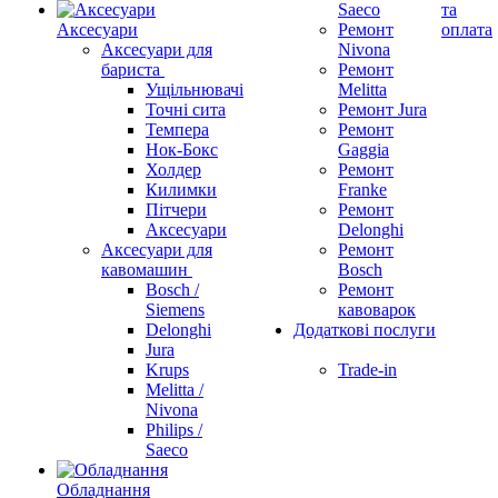
Saeco
та
Аксесуари
Ремонт
оплата
Аксесуари для
Nivona
бариста
Ремонт
Ущільнювачі
Melitta
Точні сита
Ремонт Jura
Темпера
Ремонт
Нок-Бокс
Gaggia
Холдер
Ремонт
Килимки
Franke
Пітчери
Ремонт
Аксесуари
Delonghi
Аксесуари для
Ремонт
кавомашин
Bosch
Bosch /
Ремонт
Siemens
кавоварок
Delonghi
Додаткові послуги
Jura
Krups
Trade-in
Melitta /
Nivona
Philips /
Saeco
Обладнання