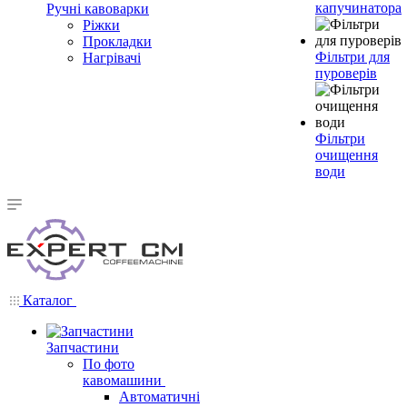
капучинатора
Ручні кавоварки
Ріжки
Прокладки
Фільтри для
Нагрівачі
пуроверів
Фільтри
очищення
води
Каталог
Запчастини
По фото
кавомашини
Автоматичні