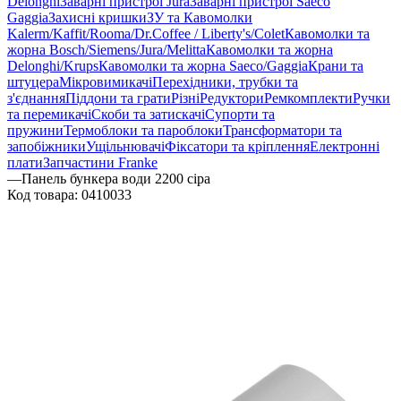
Delonghi
Заварні пристрої Jura
Заварні пристрої Saeco
Gaggia
Захисні кришки
ЗУ та Кавомолки
Kalerm/Kaffit/Rooma/Dr.Coffee / Liberty's/Colet
Кавомолки та
жорна Bosch/Siemens/Jura/Melitta
Кавомолки та жорна
Delonghi/Krups
Кавомолки та жорна Saeco/Gaggia
Крани та
штуцера
Мікровимикачі
Перехідники, трубки та
з'єднання
Піддони та грати
Різні
Редуктори
Ремкомплекти
Ручки
та перемикачі
Скоби та затискачі
Супорти та
пружини
Термоблоки та пароблоки
Трансформатори та
запобіжники
Ущільнювачі
Фіксатори та кріплення
Електронні
плати
Запчастини Franke
—
Панель бункера води 2200 сіра
Код товара:
0410033