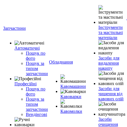
Інструменти
Запчастини
та мастильні
матеріали
Автоматичні
Пошук по
Засоби для
фото
Обладнання
видалення
Пошук за
накипу
типом
запчастини
Професійні
Кавомашини
Засоби для
Пошук по
чищення від
фото
Кавоварки
кавових олій
Пошук за
типом
запчастини
Кавомолки
Вендінгові
Засоби
очищення