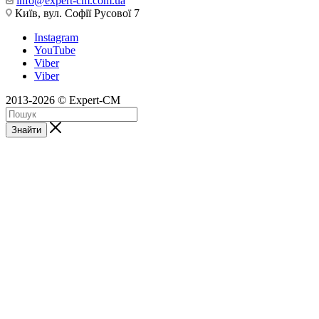
info@expert-cm.com.ua
Київ, вул. Софії Русової 7
Instagram
YouTube
Viber
Viber
2013-2026 © Expert-CM
Знайти