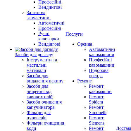
Професійні
Вендингові
За типом
запчастини
Автоматичні
Професійні
Ручні
Послуги
кавоварки
Вендінгові
Оренда
Автоматичні
Засоби для догляду
кавомашини
Інструменти та
Професійні
мастильні
кавомашини
матеріали
Подобова
Засоби для
оренда
видалення накипу
Ремонт
Засоби для
Ремонт
чищення від
кавомашин
кавових олій
Ремонт
Засоби очищення
Spidem
капучинатора
Ремонт
Фільтри для
Simonelli
пуроверів
Ремонт
Фільтри очищення
Siemens
води
Ремонт
Достав