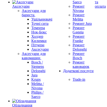
Saeco
та
Аксесуари
Ремонт
оплата
Аксесуари для
Nivona
бариста
Ремонт
Ущільнювачі
Melitta
Точні сита
Ремонт Jura
Темпера
Ремонт
Нок-Бокс
Gaggia
Холдер
Ремонт
Килимки
Franke
Пітчери
Ремонт
Аксесуари
Delonghi
Аксесуари для
Ремонт
кавомашин
Bosch
Bosch /
Ремонт
Siemens
кавоварок
Delonghi
Додаткові послуги
Jura
Krups
Trade-in
Melitta /
Nivona
Philips /
Saeco
Обладнання