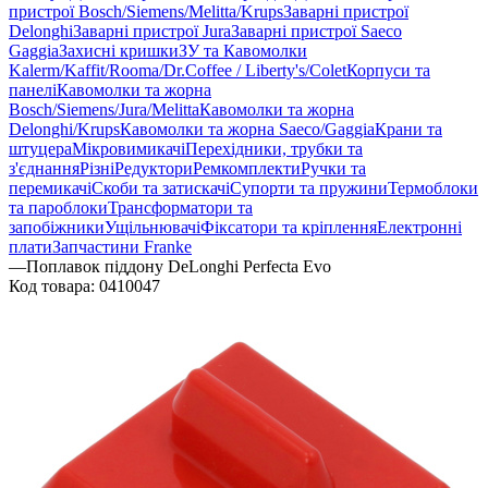
пристрої Bosch/Siemens/Melitta/Krups
Заварні пристрої
Delonghi
Заварні пристрої Jura
Заварні пристрої Saeco
Gaggia
Захисні кришки
ЗУ та Кавомолки
Kalerm/Kaffit/Rooma/Dr.Coffee / Liberty's/Colet
Корпуси та
панелі
Кавомолки та жорна
Bosch/Siemens/Jura/Melitta
Кавомолки та жорна
Delonghi/Krups
Кавомолки та жорна Saeco/Gaggia
Крани та
штуцера
Мікровимикачі
Перехідники, трубки та
з'єднання
Різні
Редуктори
Ремкомплекти
Ручки та
перемикачі
Скоби та затискачі
Супорти та пружини
Термоблоки
та пароблоки
Трансформатори та
запобіжники
Ущільнювачі
Фіксатори та кріплення
Електронні
плати
Запчастини Franke
—
Поплавок піддону DeLonghi Perfecta Evo
Код товара:
0410047