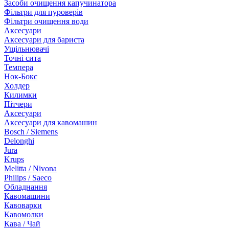
Засоби очищення капучинатора
Фільтри для пуроверів
Фільтри очищення води
Аксесуари
Аксесуари для бариста
Ущільнювачі
Точні сита
Темпера
Нок-Бокс
Холдер
Килимки
Пітчери
Аксесуари
Аксесуари для кавомашин
Bosch / Siemens
Delonghi
Jura
Krups
Melitta / Nivona
Philips / Saeco
Обладнання
Кавомашини
Кавоварки
Кавомолки
Кава / Чай