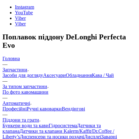
Instagram
YouTube
Viber
Viber
Поплавок піддону DeLonghi Perfecta
Evo
Головна
—
Запчастини
Засоби для догляду
Аксесуари
Обладнання
Кава / Чай
—
За типом запчастини
По фото кавомашини
—
Автоматичні
Професійні
Ручні кавоварки
Вендінгові
—
Піддони та грати
Бункери води та кави
Гідросистема
Датчики та
клапана
Датчики та клапани Kalerm/Kaffit/Dr.Coffee /
Liberty’s
Диспенсери та носики роздачі
Дисплеї
Заварні