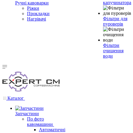
капучинатора
Ручні кавоварки
Ріжки
Прокладки
Фільтри для
Нагрівачі
пуроверів
Фільтри
очищення
води
Каталог
Запчастини
По фото
кавомашини
Автоматичні