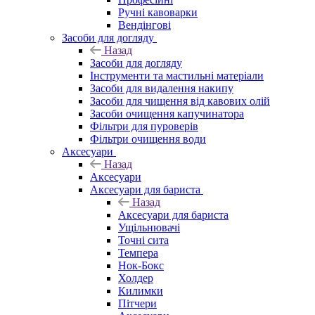
Ручні кавоварки
Вендінгові
Засоби для догляду
Назад
Засоби для догляду
Інструменти та мастильні матеріали
Засоби для видалення накипу
Засоби для чищення від кавових олій
Засоби очищення капучинатора
Фільтри для пуроверів
Фільтри очищення води
Аксесуари
Назад
Аксесуари
Аксесуари для бариста
Назад
Аксесуари для бариста
Ущільнювачі
Точні сита
Темпера
Нок-Бокс
Холдер
Килимки
Пітчери