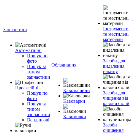
Інструменти
Запчастини
та мастильні
матеріали
Автоматичні
Пошук по
Засоби для
фото
Обладнання
видалення
Пошук за
накипу
типом
запчастини
Професійні
Кавомашини
Засоби для
Пошук по
чищення від
фото
Кавоварки
кавових олій
Пошук за
типом
запчастини
Кавомолки
Вендінгові
Засоби
очищення