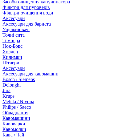
Засоби очищення капучинатора
Фільтри для пуроверів
Фільтри очищення води
Аксесуари
Аксесуари для бариста
Ущільнювачі
Точні сита
Темпера
Нок-Бокс
Холдер
Килимки
Пітчери
Аксесуари
Аксесуари для кавомашин
Bosch / Siemens
Delonghi
Jura
Krups
Melitta / Nivona
Philips / Saeco
Обладнання
Кавомашини
Кавоварки
Кавомолки
Кава / Чай