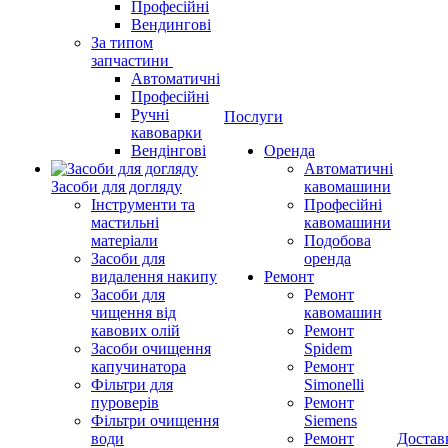
Професійні
Вендингові
За типом
запчастини
Автоматичні
Професійні
Ручні
Послуги
кавоварки
Вендінгові
Оренда
Автоматичні
Засоби для догляду
кавомашини
Інструменти та
Професійні
мастильні
кавомашини
матеріали
Подобова
Засоби для
оренда
видалення накипу
Ремонт
Засоби для
Ремонт
чищення від
кавомашин
кавових олій
Ремонт
Засоби очищення
Spidem
капучинатора
Ремонт
Фільтри для
Simonelli
пуроверів
Ремонт
Фільтри очищення
Siemens
води
Ремонт
Достав