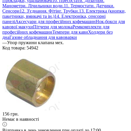
Прокладки, ущільнювачі
10. Пресостати. Дозатори.
Манометри. Лічильники води.
11. Термостати. Датчики.
Сенсори
12. З'єднання. Фітінг. Трубки.
13. Електрика (кнопки,
пакетники, вмикачі та ін.)
14. Електроніка, сенсорні
панелі
Аксесуари для професійних кофемашин
Нок-бокси для
кавової макухи
Пітчери для молока
Ремкомплекти для
професійних кофемашин
Темпери для кави
Холдери без
дна
Газове обладнання для кавоварки
—
Упор пружини клапана мех.
Код товара:
54942
156
грн.
Немає в наявності
Відправка в день замовлення при оплаті до 17:00