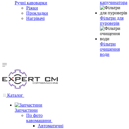
капучинатора
Ручні кавоварки
Ріжки
Прокладки
Фільтри для
Нагрівачі
пуроверів
Фільтри
очищення
води
Каталог
Запчастини
По фото
кавомашини
Автоматичні