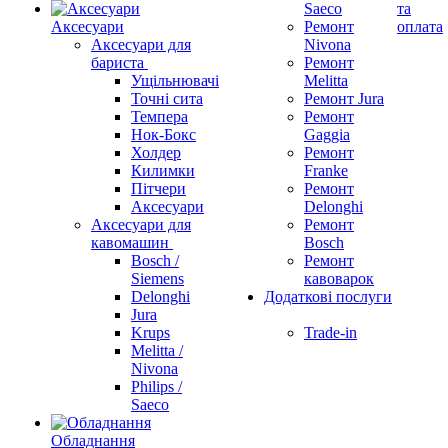
Saeco
та
Аксесуари
Ремонт
оплата
Аксесуари для
Nivona
бариста
Ремонт
Ущільнювачі
Melitta
Точні сита
Ремонт Jura
Темпера
Ремонт
Нок-Бокс
Gaggia
Холдер
Ремонт
Килимки
Franke
Пітчери
Ремонт
Аксесуари
Delonghi
Аксесуари для
Ремонт
кавомашин
Bosch
Bosch /
Ремонт
Siemens
кавоварок
Delonghi
Додаткові послуги
Jura
Krups
Trade-in
Melitta /
Nivona
Philips /
Saeco
Обладнання