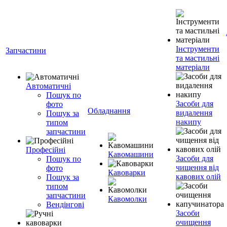
Інструменти
Запчастини
та мастильні
матеріали
Автоматичні
Пошук по
Засоби для
фото
Обладнання
видалення
Пошук за
накипу
типом
запчастини
Професійні
Кавомашини
Засоби для
Пошук по
чищення від
фото
Кавоварки
кавових олій
Пошук за
типом
запчастини
Кавомолки
Вендінгові
Засоби
очищення