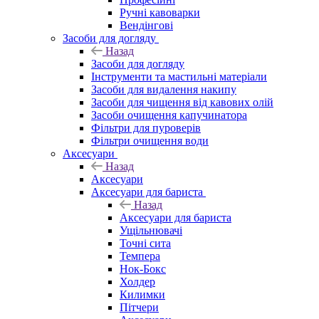
Ручні кавоварки
Вендінгові
Засоби для догляду
Назад
Засоби для догляду
Інструменти та мастильні матеріали
Засоби для видалення накипу
Засоби для чищення від кавових олій
Засоби очищення капучинатора
Фільтри для пуроверів
Фільтри очищення води
Аксесуари
Назад
Аксесуари
Аксесуари для бариста
Назад
Аксесуари для бариста
Ущільнювачі
Точні сита
Темпера
Нок-Бокс
Холдер
Килимки
Пітчери