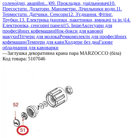
соленоїдні, аварійні...)
09. Прокладки, ущільнювачі
10.
Пресостати. Дозатори. Манометри. Лічильники води.
11.
Термостати. Датчики. Сенсори
12. З'єднання. Фітінг.
Трубки.
13. Електрика (кнопки, пакетники, вмикачі та ін.)
14.
Електроніка, сенсорні панелі
15. Інше
Аксесуари для
професійних кофемашин
Нок-бокси для кавової
макухи
Пітчери для молока
Ремкомплекти для професійних
кофемашин
Темпери для кави
Холдери без дна
Газове
обладнання для кавоварки
—
Заглушка декоративна крана пара MARZOCCO (біла)
Код товара:
5107046