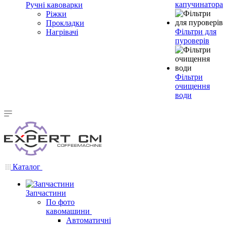
капучинатора
Ручні кавоварки
Ріжки
Прокладки
Фільтри для
Нагрівачі
пуроверів
Фільтри
очищення
води
Каталог
Запчастини
По фото
кавомашини
Автоматичні