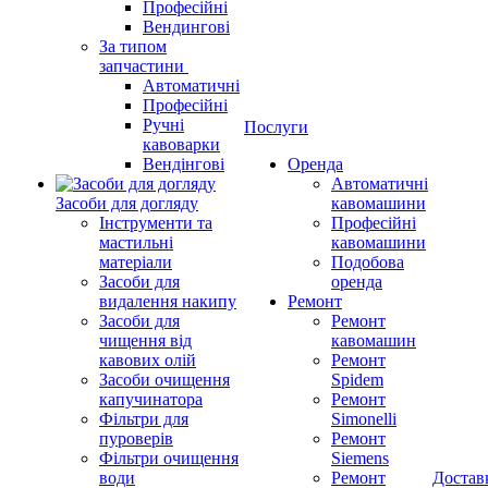
Професійні
Вендингові
За типом
запчастини
Автоматичні
Професійні
Ручні
Послуги
кавоварки
Вендінгові
Оренда
Автоматичні
Засоби для догляду
кавомашини
Інструменти та
Професійні
мастильні
кавомашини
матеріали
Подобова
Засоби для
оренда
видалення накипу
Ремонт
Засоби для
Ремонт
чищення від
кавомашин
кавових олій
Ремонт
Засоби очищення
Spidem
капучинатора
Ремонт
Фільтри для
Simonelli
пуроверів
Ремонт
Фільтри очищення
Siemens
води
Ремонт
Достав