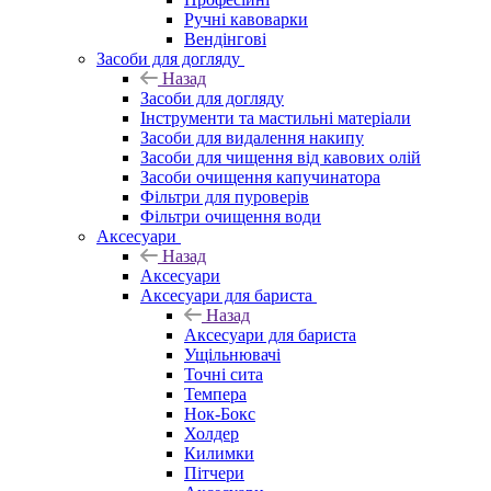
Ручні кавоварки
Вендінгові
Засоби для догляду
Назад
Засоби для догляду
Інструменти та мастильні матеріали
Засоби для видалення накипу
Засоби для чищення від кавових олій
Засоби очищення капучинатора
Фільтри для пуроверів
Фільтри очищення води
Аксесуари
Назад
Аксесуари
Аксесуари для бариста
Назад
Аксесуари для бариста
Ущільнювачі
Точні сита
Темпера
Нок-Бокс
Холдер
Килимки
Пітчери