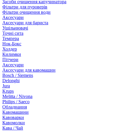
Засоби очищення капучинатора
Фільтри для пуроверів
Фільтри очищення води
Аксесуари
Аксесуари для бариста
Ущільнювачі
Точні сита
Темпера
Нок-Бокс
Холдер
Килимки
Пітчери
Аксесуари
Аксесуари для кавомашин
Bosch / Siemens
Delonghi
Jura
Krups
Melitta / Nivona
Philips / Saeco
Обладнання
Кавомашини
Кавоварки
Кавомолки
Кава / Чай