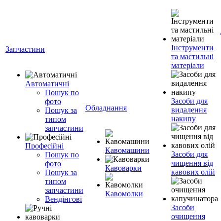
Інструменти
Запчастини
та мастильні
матеріали
Автоматичні
Пошук по
Засоби для
фото
Обладнання
видалення
Пошук за
накипу
типом
запчастини
Професійні
Кавомашини
Засоби для
Пошук по
чищення від
фото
Кавоварки
кавових олій
Пошук за
типом
запчастини
Кавомолки
Вендінгові
Засоби
очищення