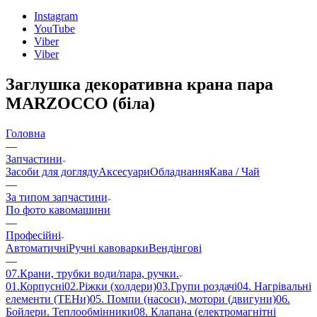
Instagram
YouTube
Viber
Viber
Заглушка декоративна крана пара
MARZOCCO (біла)
Головна
—
Запчастини
Засоби для догляду
Аксесуари
Обладнання
Кава / Чай
—
За типом запчастини
По фото кавомашини
—
Професійні
Автоматичні
Ручні кавоварки
Вендінгові
—
07.Крани, трубки води/пара, ручки.
01.Корпусні
02.Ріжки (холдери)
03.Групи роздачі
04. Нагрівальні
елементи (ТЕНи)
05. Помпи (насоси), мотори (двигуни)
06.
Бойлери. Теплообмінники
08. Клапана (електромагнітні