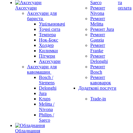
Saeco
та
Аксесуари
Ремонт
оплата
Аксесуари для
Nivona
бариста
Ремонт
Ущільнювачі
Melitta
Точні сита
Ремонт Jura
Темпера
Ремонт
Нок-Бокс
Gaggia
Холдер
Ремонт
Килимки
Franke
Пітчери
Ремонт
Аксесуари
Delonghi
Аксесуари для
Ремонт
кавомашин
Bosch
Bosch /
Ремонт
Siemens
кавоварок
Delonghi
Додаткові послуги
Jura
Krups
Trade-in
Melitta /
Nivona
Philips /
Saeco
Обладнання