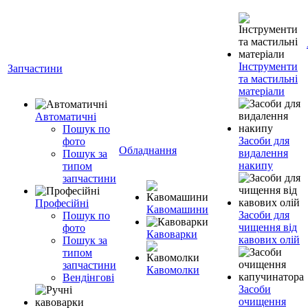
Інструменти
Запчастини
та мастильні
матеріали
Автоматичні
Пошук по
Засоби для
фото
Обладнання
видалення
Пошук за
накипу
типом
запчастини
Професійні
Кавомашини
Засоби для
Пошук по
чищення від
фото
Кавоварки
кавових олій
Пошук за
типом
запчастини
Кавомолки
Вендінгові
Засоби
очищення