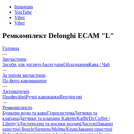
Instagram
YouTube
Viber
Viber
Ремкомплект Delonghi ECAM "L"
Головна
—
Запчастини
Засоби для догляду
Аксесуари
Обладнання
Кава / Чай
—
За типом запчастини
По фото кавомашини
—
Автоматичні
Професійні
Ручні кавоварки
Вендінгові
—
Ремкомплекти
Бункери води та кави
Гідросистема
Датчики та
клапана
Датчики та клапани Kalerm/Kaffit/Dr.Coffee /
Liberty’s
Диспенсери та носики роздачі
Дисплеї
Заварні
пристрої Bosch/Siemens/Melitta/Krups
Заварні пристрої