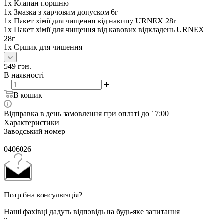
1х Клапан поршню
1х Змазка з харчовим допуском 6г
1х Пакет хімії для чищення від накипу URNEX 28г
1х Пакет хімії для чищення від кавових відкладень URNEX
28г
1х Єршик для чищення
549
грн.
В наявності
В кошик
Відправка в день замовлення при оплаті до 17:00
Характеристики
Заводський номер
—
0406026
Потрібна консультація?
Наші фахівці дадуть відповідь на будь-яке запитання