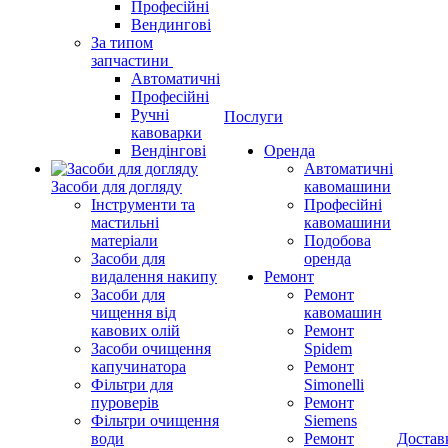
Професійні
Вендингові
За типом
запчастини
Автоматичні
Професійні
Ручні
Послуги
кавоварки
Вендінгові
Оренда
Автоматичні
Засоби для догляду
кавомашини
Інструменти та
Професійні
мастильні
кавомашини
матеріали
Подобова
Засоби для
оренда
видалення накипу
Ремонт
Засоби для
Ремонт
чищення від
кавомашин
кавових олій
Ремонт
Засоби очищення
Spidem
капучинатора
Ремонт
Фільтри для
Simonelli
пуроверів
Ремонт
Фільтри очищення
Siemens
води
Ремонт
Достав