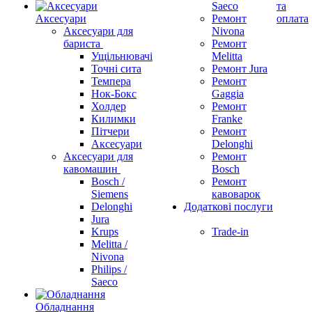
Saeco
та
Аксесуари
Ремонт
оплата
Аксесуари для
Nivona
бариста
Ремонт
Ущільнювачі
Melitta
Точні сита
Ремонт Jura
Темпера
Ремонт
Нок-Бокс
Gaggia
Холдер
Ремонт
Килимки
Franke
Пітчери
Ремонт
Аксесуари
Delonghi
Аксесуари для
Ремонт
кавомашин
Bosch
Bosch /
Ремонт
Siemens
кавоварок
Delonghi
Додаткові послуги
Jura
Krups
Trade-in
Melitta /
Nivona
Philips /
Saeco
Обладнання