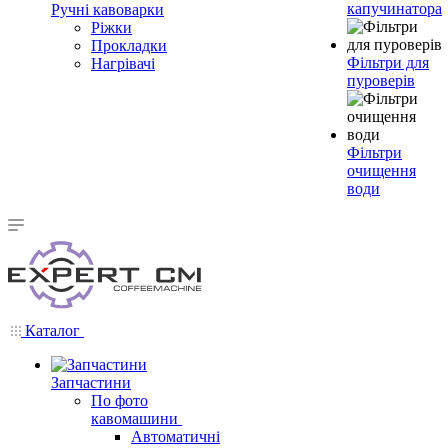
капучинатора
Ручні кавоварки
Ріжки
Прокладки
Фільтри для
Нагрівачі
пуроверів
Фільтри
очищення
води
Каталог
Запчастини
По фото
кавомашини
Автоматичні