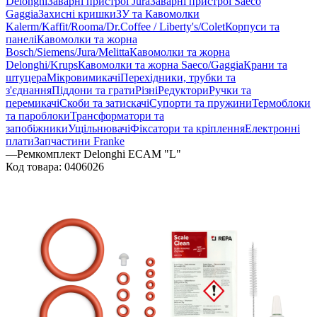
Delonghi
Заварні пристрої Jura
Заварні пристрої Saeco
Gaggia
Захисні кришки
ЗУ та Кавомолки
Kalerm/Kaffit/Rooma/Dr.Coffee / Liberty's/Colet
Корпуси та
панелі
Кавомолки та жорна
Bosch/Siemens/Jura/Melitta
Кавомолки та жорна
Delonghi/Krups
Кавомолки та жорна Saeco/Gaggia
Крани та
штуцера
Мікровимикачі
Перехідники, трубки та
з'єднання
Піддони та грати
Різні
Редуктори
Ручки та
перемикачі
Скоби та затискачі
Супорти та пружини
Термоблоки
та пароблоки
Трансформатори та
запобіжники
Ущільнювачі
Фіксатори та кріплення
Електронні
плати
Запчастини Franke
—
Ремкомплект Delonghi ECAM "L"
Код товара:
0406026