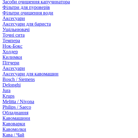
Засоби очищення капучинатора
Фільтри для пуроверів
Фільтри очищення води
Аксесуари
Аксесуари для бариста
Ущільнювачі
Точні сита
Темпера
Нок-Бокс
Холдер
Килимки
Пітчери
Аксесуари
Аксесуари для кавомашин
Bosch / Siemens
Delonghi
Jura
Krups
Melitta / Nivona
Philips / Saeco
Обладнання
Кавомашини
Кавоварки
Кавомолки
Кава / Чай