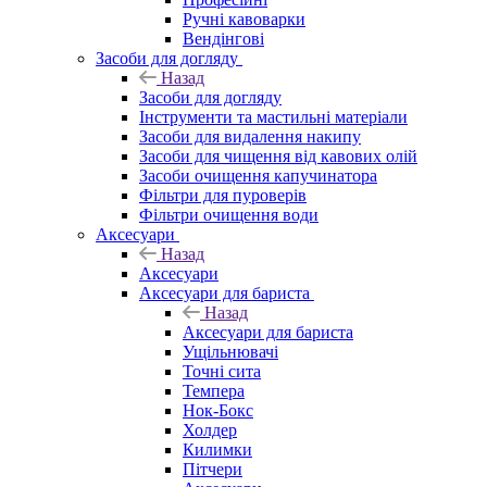
Ручні кавоварки
Вендінгові
Засоби для догляду
Назад
Засоби для догляду
Інструменти та мастильні матеріали
Засоби для видалення накипу
Засоби для чищення від кавових олій
Засоби очищення капучинатора
Фільтри для пуроверів
Фільтри очищення води
Аксесуари
Назад
Аксесуари
Аксесуари для бариста
Назад
Аксесуари для бариста
Ущільнювачі
Точні сита
Темпера
Нок-Бокс
Холдер
Килимки
Пітчери