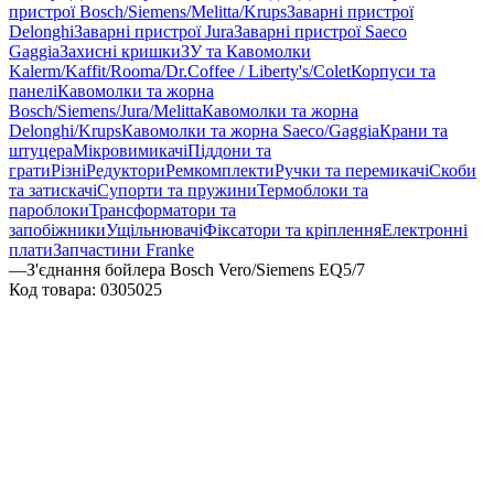
пристрої Bosch/Siemens/Melitta/Krups
Заварні пристрої
Delonghi
Заварні пристрої Jura
Заварні пристрої Saeco
Gaggia
Захисні кришки
ЗУ та Кавомолки
Kalerm/Kaffit/Rooma/Dr.Coffee / Liberty's/Colet
Корпуси та
панелі
Кавомолки та жорна
Bosch/Siemens/Jura/Melitta
Кавомолки та жорна
Delonghi/Krups
Кавомолки та жорна Saeco/Gaggia
Крани та
штуцера
Мікровимикачі
Піддони та
грати
Різні
Редуктори
Ремкомплекти
Ручки та перемикачі
Скоби
та затискачі
Супорти та пружини
Термоблоки та
пароблоки
Трансформатори та
запобіжники
Ущільнювачі
Фіксатори та кріплення
Електронні
плати
Запчастини Franke
—
З'єднання бойлера Bosch Vero/Siemens EQ5/7
Код товара:
0305025