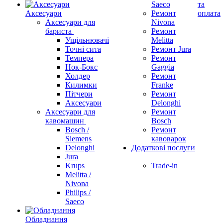
Saeco
та
Аксесуари
Ремонт
оплата
Аксесуари для
Nivona
бариста
Ремонт
Ущільнювачі
Melitta
Точні сита
Ремонт Jura
Темпера
Ремонт
Нок-Бокс
Gaggia
Холдер
Ремонт
Килимки
Franke
Пітчери
Ремонт
Аксесуари
Delonghi
Аксесуари для
Ремонт
кавомашин
Bosch
Bosch /
Ремонт
Siemens
кавоварок
Delonghi
Додаткові послуги
Jura
Krups
Trade-in
Melitta /
Nivona
Philips /
Saeco
Обладнання