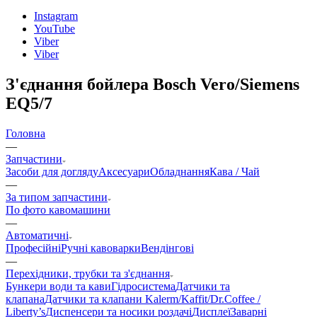
Instagram
YouTube
Viber
Viber
З'єднання бойлера Bosch Vero/Siemens
EQ5/7
Головна
—
Запчастини
Засоби для догляду
Аксесуари
Обладнання
Кава / Чай
—
За типом запчастини
По фото кавомашини
—
Автоматичні
Професійні
Ручні кавоварки
Вендінгові
—
Перехідники, трубки та з'єднання
Бункери води та кави
Гідросистема
Датчики та
клапана
Датчики та клапани Kalerm/Kaffit/Dr.Coffee /
Liberty’s
Диспенсери та носики роздачі
Дисплеї
Заварні