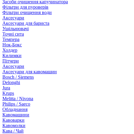
Засоби очищення капучинатора
Фільтри для пуроверів
Фільтри очищення води
Аксесуари
Аксесуари для бариста
Ущільнювачі
Точні сита
Темпера
Нок-Бокс
Холдер
Килимки
Пітчери
Аксесуари
Аксесуари для кавомашин
Bosch / Siemens
Delonghi
Jura
Krups
Melitta / Nivona
Philips / Saeco
Обладнання
Кавомашини
Кавоварки
Кавомолки
Кава / Чай