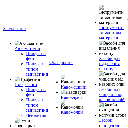
Інструменти
Запчастини
та мастильні
матеріали
Автоматичні
Пошук по
Засоби для
фото
Обладнання
видалення
Пошук за
накипу
типом
запчастини
Професійні
Кавомашини
Засоби для
Пошук по
чищення від
фото
Кавоварки
кавових олій
Пошук за
типом
запчастини
Кавомолки
Вендінгові
Засоби
очищення