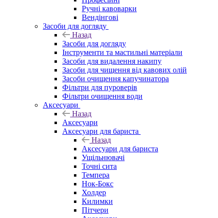
Ручні кавоварки
Вендінгові
Засоби для догляду
Назад
Засоби для догляду
Інструменти та мастильні матеріали
Засоби для видалення накипу
Засоби для чищення від кавових олій
Засоби очищення капучинатора
Фільтри для пуроверів
Фільтри очищення води
Аксесуари
Назад
Аксесуари
Аксесуари для бариста
Назад
Аксесуари для бариста
Ущільнювачі
Точні сита
Темпера
Нок-Бокс
Холдер
Килимки
Пітчери