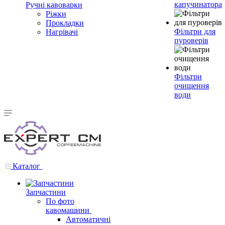
капучинатора
Ручні кавоварки
Ріжки
Прокладки
Фільтри для
Нагрівачі
пуроверів
Фільтри
очищення
води
Каталог
Запчастини
По фото
кавомашини
Автоматичні