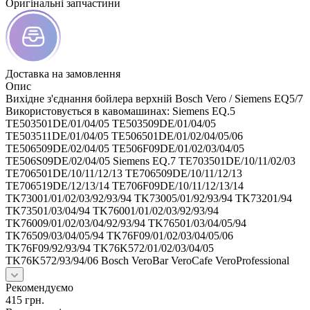
Оригінальні запчастини
Доставка на замовлення
Опис
Вихідне з'єднання бойлера верхній Bosch Vero / Siemens EQ5/7
Використовується в кавомашинах: Siemens EQ.5
TE503501DE/01/04/05 TE503509DE/01/04/05
TE503511DE/01/04/05 TE506501DE/01/02/04/05/06
TE506509DE/02/04/05 TE506F09DE/01/02/03/04/05
TE506S09DE/02/04/05 Siemens EQ.7 TE703501DE/10/11/02/03
TE706501DE/10/11/12/13 TE706509DE/10/11/12/13
TE706519DE/12/13/14 TE706F09DE/10/11/12/13/14
TK73001/01/02/03/92/93/94 TK73005/01/92/93/94 TK73201/94
TK73501/03/04/94 TK76001/01/02/03/92/93/94
TK76009/01/02/03/04/92/93/94 TK76501/03/04/05/94
TK76509/03/04/05/94 TK76F09/01/02/03/04/05/06
TK76F09/92/93/94 TK76K572/01/02/03/04/05
TK76K572/93/94/06 Bosch VeroBar VeroCafe VeroProfessional
Рекомендуємо
415
грн.