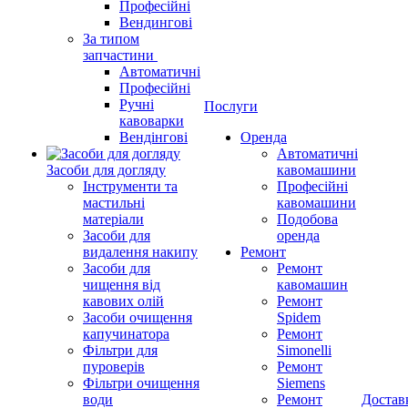
Професійні
Вендингові
За типом
запчастини
Автоматичні
Професійні
Ручні
Послуги
кавоварки
Вендінгові
Оренда
Автоматичні
Засоби для догляду
кавомашини
Інструменти та
Професійні
мастильні
кавомашини
матеріали
Подобова
Засоби для
оренда
видалення накипу
Ремонт
Засоби для
Ремонт
чищення від
кавомашин
кавових олій
Ремонт
Засоби очищення
Spidem
капучинатора
Ремонт
Фільтри для
Simonelli
пуроверів
Ремонт
Фільтри очищення
Siemens
води
Ремонт
Достав