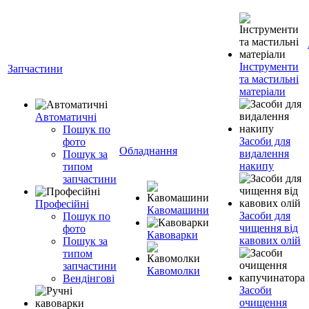
Інструменти
Запчастини
та мастильні
матеріали
Автоматичні
Пошук по
Засоби для
фото
Обладнання
видалення
Пошук за
накипу
типом
запчастини
Професійні
Кавомашини
Засоби для
Пошук по
чищення від
фото
Кавоварки
кавових олій
Пошук за
типом
запчастини
Кавомолки
Вендінгові
Засоби
очищення