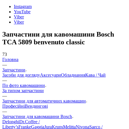
Instagram
YouTube
Viber
Viber
Запчастини для кавомашини Bosch
TCA 5809 benvenuto classic
73
Головна
—
Запчастини
Засоби для догляду
Аксесуари
Обладнання
Кава / Чай
—
По фото кавомашини
За типом запчастини
—
Запчастини для автоматичних кавомашин
Професійні
Вендингові
—
Запчастини для кавомашини Bosch
Delonghi
Dr.Coffee /
Liberty’s
Franke
Gaggia
Jura
Krups
Melitta
Nivona
Saeco /