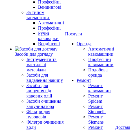
Професійні
Вендингові
За типом
запчастини
Автоматичні
Професійні
Ручні
Послуги
кавоварки
Вендінгові
Оренда
Автоматичні
Засоби для догляду
кавомашини
Інструменти та
Професійні
мастильні
кавомашини
матеріали
Подобова
Засоби для
оренда
видалення накипу
Ремонт
Засоби для
Ремонт
чищення від
кавомашин
кавових олій
Ремонт
Засоби очищення
Spidem
капучинатора
Ремонт
Фільтри для
Simonelli
пуроверів
Ремонт
Фільтри очищення
Siemens
води
Ремонт
Достав