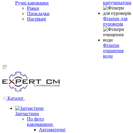
капучинатора
Ручні кавоварки
Ріжки
Прокладки
Фільтри для
Нагрівачі
пуроверів
Фільтри
очищення
води
Каталог
Запчастини
По фото
кавомашини
Автоматичні