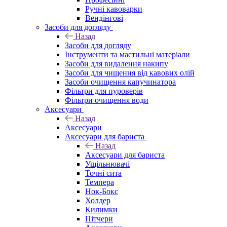
Ручні кавоварки
Вендінгові
Засоби для догляду
Назад
Засоби для догляду
Інструменти та мастильні матеріали
Засоби для видалення накипу
Засоби для чищення від кавових олій
Засоби очищення капучинатора
Фільтри для пуроверів
Фільтри очищення води
Аксесуари
Назад
Аксесуари
Аксесуари для бариста
Назад
Аксесуари для бариста
Ущільнювачі
Точні сита
Темпера
Нок-Бокс
Холдер
Килимки
Пітчери