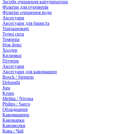
Засоби очищення капучинатора
Фільтри для пуроверів
Фільтри очищення води
Аксесуари
Аксесуари для бариста
Ущільнювачі
Точні сита
Темпера
Нок-Бокс
Холдер
Килимки
Пітчери
Аксесуари
Аксесуари для кавомашин
Bosch / Siemens
Delonghi
Jura
Krups
Melitta / Nivona
Philips / Saeco
Обладнання
Кавомашини
Кавоварки
Кавомолки
Кава / Чай