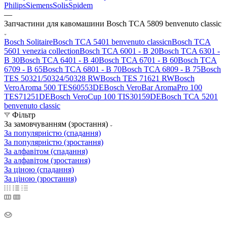
Philips
Siemens
Solis
Spidem
—
Запчастини для кавомашини Bosch TCA 5809 benvenuto classic
Bosch Solitaire
Bosch TCA 5401 benvenuto classicn
Bosch TCA
5601 venezia collection
Bosch TCA 6001 - B 20
Bosch TCA 6301 -
B 30
Bosch TCA 6401 - B 40
Bosch TCA 6701 - B 60
Bosch TCA
6709 - B 65
Bosch TCA 6801 - B 70
Bosch TCA 6809 - B 75
Bosch
TES 50321/50324/50328 RW
Bosch TES 71621 RW
Bosch
VeroAroma 500 TES60553DE
Bosch VeroBar AromaPro 100
TES71251DE
Bosch VeroCup 100 TIS30159DE
Bosch ТСА 5201
benvenuto classic
Фільтр
За замовчуванням (зростання)
За популярністю (спадання)
За популярністю (зростання)
За алфавітом (спадання)
За алфавітом (зростання)
За ціною (спадання)
За ціною (зростання)