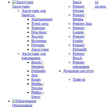
Saeco
та
Аксесуари
Ремонт
оплата
Аксесуари для
Nivona
бариста
Ремонт
Ущільнювачі
Melitta
Точні сита
Ремонт Jura
Темпера
Ремонт
Нок-Бокс
Gaggia
Холдер
Ремонт
Килимки
Franke
Пітчери
Ремонт
Аксесуари
Delonghi
Аксесуари для
Ремонт
кавомашин
Bosch
Bosch /
Ремонт
Siemens
кавоварок
Delonghi
Додаткові послуги
Jura
Krups
Trade-in
Melitta /
Nivona
Philips /
Saeco
Обладнання