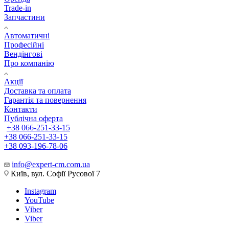
Trade-in
Запчастини
Автоматичні
Професійні
Вендінгові
Про компанію
Акції
Доставка та оплата
Гарантія та повернення
Контакти
Публічна оферта
+38 066-251-33-15
+38 066-251-33-15
+38 093-196-78-06
info@expert-cm.com.ua
Київ, вул. Софії Русової 7
Instagram
YouTube
Viber
Viber