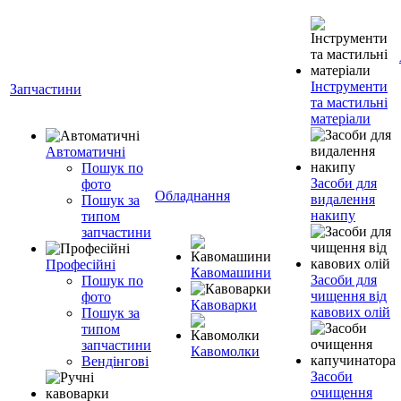
Інструменти
Запчастини
та мастильні
матеріали
Автоматичні
Пошук по
Засоби для
фото
Обладнання
видалення
Пошук за
накипу
типом
запчастини
Професійні
Кавомашини
Засоби для
Пошук по
чищення від
фото
Кавоварки
кавових олій
Пошук за
типом
запчастини
Кавомолки
Вендінгові
Засоби
очищення