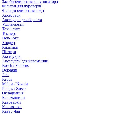
Засоби очищення капучинатора
Фільтри для пуроверів
Фільтри очищення води
Аксесуари
Аксесуари для бариста
Ущільнювачі
Точні сита
Темпера
Нок-Бокс
Холдер
Килимки
Пітчери
Аксесуари
Аксесуари для кавомашин
Bosch / Siemens
Delonghi
Jura
Krups
Melitta / Nivona
Philips / Saeco
Обладнання
Кавомашини
Кавоварки
Кавомолки
Кава / Чай