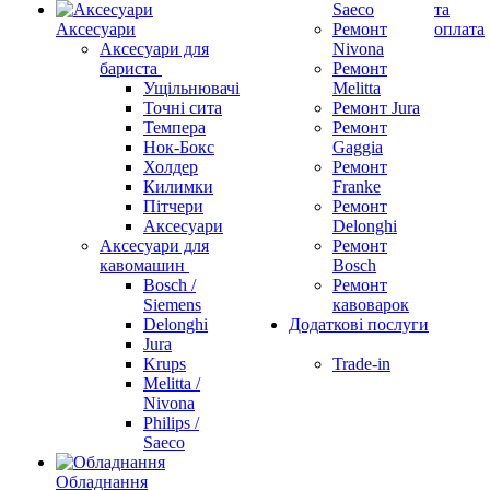
Saeco
та
Аксесуари
Ремонт
оплата
Аксесуари для
Nivona
бариста
Ремонт
Ущільнювачі
Melitta
Точні сита
Ремонт Jura
Темпера
Ремонт
Нок-Бокс
Gaggia
Холдер
Ремонт
Килимки
Franke
Пітчери
Ремонт
Аксесуари
Delonghi
Аксесуари для
Ремонт
кавомашин
Bosch
Bosch /
Ремонт
Siemens
кавоварок
Delonghi
Додаткові послуги
Jura
Krups
Trade-in
Melitta /
Nivona
Philips /
Saeco
Обладнання