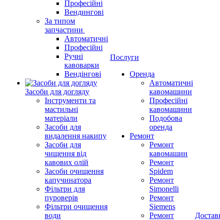
Професійні
Вендингові
За типом
запчастини
Автоматичні
Професійні
Ручні
Послуги
кавоварки
Вендінгові
Оренда
Автоматичні
Засоби для догляду
кавомашини
Інструменти та
Професійні
мастильні
кавомашини
матеріали
Подобова
Засоби для
оренда
видалення накипу
Ремонт
Засоби для
Ремонт
чищення від
кавомашин
кавових олій
Ремонт
Засоби очищення
Spidem
капучинатора
Ремонт
Фільтри для
Simonelli
пуроверів
Ремонт
Фільтри очищення
Siemens
води
Ремонт
Достав