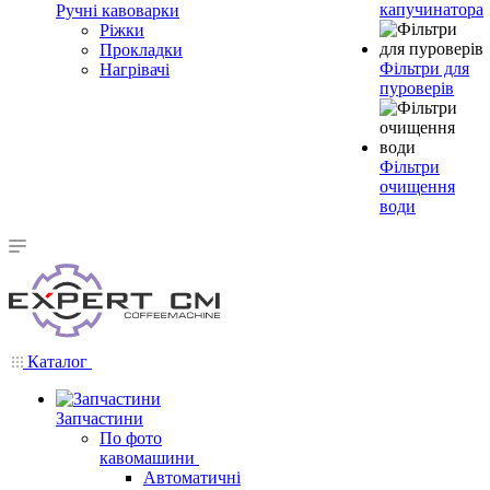
капучинатора
Ручні кавоварки
Ріжки
Прокладки
Фільтри для
Нагрівачі
пуроверів
Фільтри
очищення
води
Каталог
Запчастини
По фото
кавомашини
Автоматичні