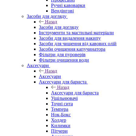
Ручні кавоварки
Вендінгові
Засоби для догляду
Назад
Засоби для догляду
Інструменти та мастильні матеріали
Засоби для видалення накипу
Засоби для чищення від кавових олій
Засоби очищення капучинатора
Фільтри для пуроверів
Фільтри очищення води
Аксесуари
Назад
Аксесуари
Аксесуари для бариста
Назад
Аксесуари для бариста
Ущільнювачі
Точні сита
Темпера
Нок-Бокс
Холдер
Килимки
Пітчери