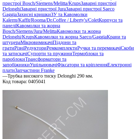
пристрої Bosch/Siemens/Melitta/Krups
Заварні пристрої
Delonghi
Заварні пристрої Jura
Заварні пристрої Saeco
Gaggia
Захисні кришки
ЗУ та Кавомолки
Kalerm/Kaffit/Rooma/Dr.Coffee / Liberty's/Colet
Корпуси та
панелі
Кавомолки та жорна
Bosch/Siemens/Jura/Melitta
Кавомолки та жорна
Delonghi/Krups
Кавомолки та жорна Saeco/Gaggia
Крани та
штуцера
Мікровимикачі
Піддони та
грати
Різні
Редуктори
Ремкомплекти
Ручки та перемикачі
Скоби
та затискачі
Супорти та пружини
Термоблоки та
пароблоки
Трансформатори та
запобіжники
Ущільнювачі
Фіксатори та кріплення
Електронні
плати
Запчастини Franke
—
Трубка високого тиску Delonghi 290 мм.
Код товара:
0405041