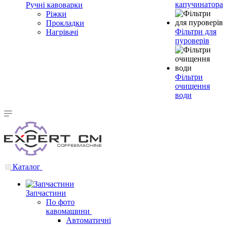
капучинатора
Ручні кавоварки
Ріжки
Прокладки
Фільтри для
Нагрівачі
пуроверів
Фільтри
очищення
води
Каталог
Запчастини
По фото
кавомашини
Автоматичні