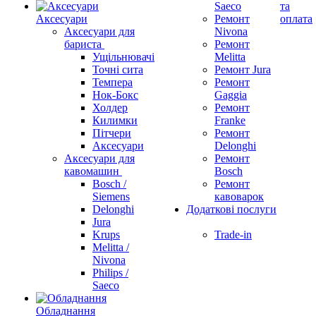
Saeco
та
Аксесуари
Ремонт
оплата
Аксесуари для
Nivona
бариста
Ремонт
Ущільнювачі
Melitta
Точні сита
Ремонт Jura
Темпера
Ремонт
Нок-Бокс
Gaggia
Холдер
Ремонт
Килимки
Franke
Пітчери
Ремонт
Аксесуари
Delonghi
Аксесуари для
Ремонт
кавомашин
Bosch
Bosch /
Ремонт
Siemens
кавоварок
Delonghi
Додаткові послуги
Jura
Krups
Trade-in
Melitta /
Nivona
Philips /
Saeco
Обладнання