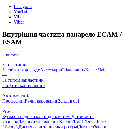
Instagram
YouTube
Viber
Viber
Внутрішня частина панарело ECAM /
ESAM
Головна
—
Запчастини
Засоби для догляду
Аксесуари
Обладнання
Кава / Чай
—
За типом запчастини
По фото кавомашини
—
Автоматичні
Професійні
Ручні кавоварки
Вендінгові
—
Різні
Бункери води та кави
Гідросистема
Датчики та
клапана
Датчики та клапани Kalerm/Kaffit/Dr.Coffee /
Liberty’s
Диспенсери та носики роздачі
Дисплеї
Заварні