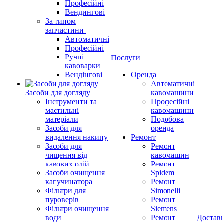
Професійні
Вендингові
За типом
запчастини
Автоматичні
Професійні
Ручні
Послуги
кавоварки
Вендінгові
Оренда
Автоматичні
Засоби для догляду
кавомашини
Інструменти та
Професійні
мастильні
кавомашини
матеріали
Подобова
Засоби для
оренда
видалення накипу
Ремонт
Засоби для
Ремонт
чищення від
кавомашин
кавових олій
Ремонт
Засоби очищення
Spidem
капучинатора
Ремонт
Фільтри для
Simonelli
пуроверів
Ремонт
Фільтри очищення
Siemens
води
Ремонт
Достав