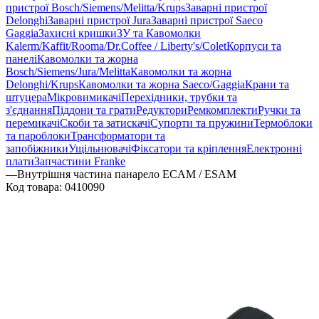
пристрої Bosch/Siemens/Melitta/Krups
Заварні пристрої
Delonghi
Заварні пристрої Jura
Заварні пристрої Saeco
Gaggia
Захисні кришки
ЗУ та Кавомолки
Kalerm/Kaffit/Rooma/Dr.Coffee / Liberty's/Colet
Корпуси та
панелі
Кавомолки та жорна
Bosch/Siemens/Jura/Melitta
Кавомолки та жорна
Delonghi/Krups
Кавомолки та жорна Saeco/Gaggia
Крани та
штуцера
Мікровимикачі
Перехідники, трубки та
з'єднання
Піддони та грати
Редуктори
Ремкомплекти
Ручки та
перемикачі
Скоби та затискачі
Супорти та пружини
Термоблоки
та пароблоки
Трансформатори та
запобіжники
Ущільнювачі
Фіксатори та кріплення
Електронні
плати
Запчастини Franke
—
Внутрішня частина панарело ECAM / ESAM
Код товара:
0410090