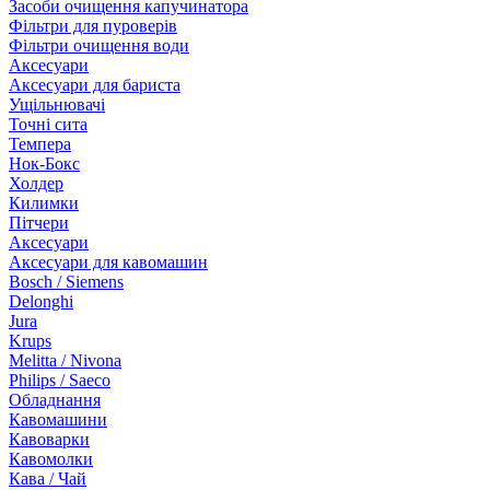
Засоби очищення капучинатора
Фільтри для пуроверів
Фільтри очищення води
Аксесуари
Аксесуари для бариста
Ущільнювачі
Точні сита
Темпера
Нок-Бокс
Холдер
Килимки
Пітчери
Аксесуари
Аксесуари для кавомашин
Bosch / Siemens
Delonghi
Jura
Krups
Melitta / Nivona
Philips / Saeco
Обладнання
Кавомашини
Кавоварки
Кавомолки
Кава / Чай