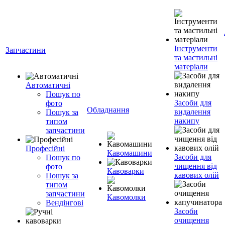
Інструменти
Запчастини
та мастильні
матеріали
Автоматичні
Пошук по
Засоби для
фото
Обладнання
видалення
Пошук за
накипу
типом
запчастини
Професійні
Кавомашини
Засоби для
Пошук по
чищення від
фото
Кавоварки
кавових олій
Пошук за
типом
запчастини
Кавомолки
Вендінгові
Засоби
очищення