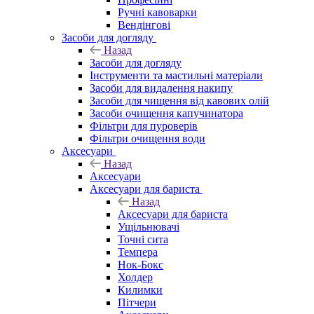
Ручні кавоварки
Вендінгові
Засоби для догляду
Назад
Засоби для догляду
Інструменти та мастильні матеріали
Засоби для видалення накипу
Засоби для чищення від кавових олій
Засоби очищення капучинатора
Фільтри для пуроверів
Фільтри очищення води
Аксесуари
Назад
Аксесуари
Аксесуари для бариста
Назад
Аксесуари для бариста
Ущільнювачі
Точні сита
Темпера
Нок-Бокс
Холдер
Килимки
Пітчери