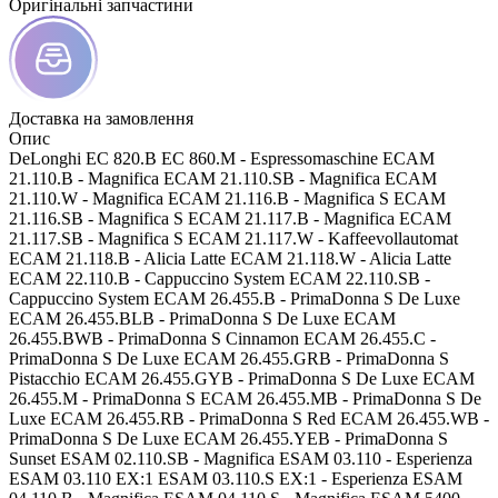
Оригінальні запчастини
Доставка на замовлення
Опис
DeLonghi EC 820.B EC 860.M - Espressomaschine ECAM
21.110.B - Magnifica ECAM 21.110.SB - Magnifica ECAM
21.110.W - Magnifica ECAM 21.116.B - Magnifica S ECAM
21.116.SB - Magnifica S ECAM 21.117.B - Magnifica ECAM
21.117.SB - Magnifica S ECAM 21.117.W - Kaffeevollautomat
ECAM 21.118.B - Alicia Latte ECAM 21.118.W - Alicia Latte
ECAM 22.110.B - Cappuccino System ECAM 22.110.SB -
Cappuccino System ECAM 26.455.B - PrimaDonna S De Luxe
ECAM 26.455.BLB - PrimaDonna S De Luxe ECAM
26.455.BWB - PrimaDonna S Cinnamon ECAM 26.455.C -
PrimaDonna S De Luxe ECAM 26.455.GRB - PrimaDonna S
Pistacchio ECAM 26.455.GYB - PrimaDonna S De Luxe ECAM
26.455.M - PrimaDonna S ECAM 26.455.MB - PrimaDonna S De
Luxe ECAM 26.455.RB - PrimaDonna S Red ECAM 26.455.WB -
PrimaDonna S De Luxe ECAM 26.455.YEB - PrimaDonna S
Sunset ESAM 02.110.SB - Magnifica ESAM 03.110 - Esperienza
ESAM 03.110 EX:1 ESAM 03.110.S EX:1 - Esperienza ESAM