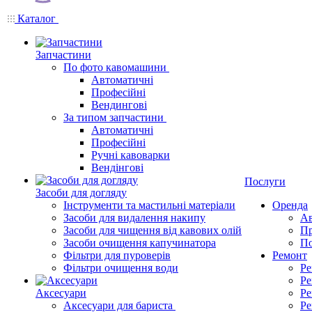
Каталог
Запчастини
По фото кавомашини
Автоматичні
Професійні
Вендингові
За типом запчастини
Автоматичні
Професійні
Ручні кавоварки
Вендінгові
Послуги
Засоби для догляду
Інструменти та мастильні матеріали
Оренда
Засоби для видалення накипу
Ав
Засоби для чищення від кавових олій
Пр
Засоби очищення капучинатора
По
Фільтри для пуроверів
Ремонт
Фільтри очищення води
Ре
Ре
Аксесуари
Ре
Аксесуари для бариста
Ре