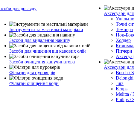
асоби для догляду
Аксесуари для
Ущільню
Точні си
Інструменти та мастильні матеріали
Темпера
Нок-Бок
Засоби для видалення накипу
Холдер
Килимк
Засоби для чищення від кавових олій
Пітчери
Аксесуа
Засоби очищення капучинатора
Аксесуари дл
Фільтри для пуроверів
Bosch / 
Delonghi
Фільтри очищення води
Jura
Krups
Melitta /
Philips /