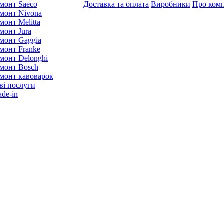
монт Saeco
Доставка та оплата
Виробники
Про ком
монт Nivona
монт Melitta
монт Jura
монт Gaggia
монт Franke
монт Delonghi
монт Bosch
монт кавоварок
ві послуги
ade-in