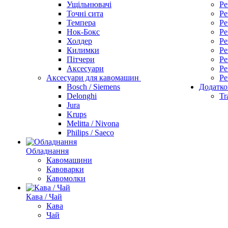
Ущільнювачі
Ре
Точні сита
Ре
Темпера
Ре
Нок-Бокс
Ре
Холдер
Ре
Килимки
Ре
Пітчери
Ре
Аксесуари
Ре
Аксесуари для кавомашин
Ре
Bosch / Siemens
Додатко
Delonghi
Tr
Jura
Krups
Melitta / Nivona
Philips / Saeco
Обладнання
Кавомашини
Кавоварки
Кавомолки
Кава / Чай
Кава
Чай