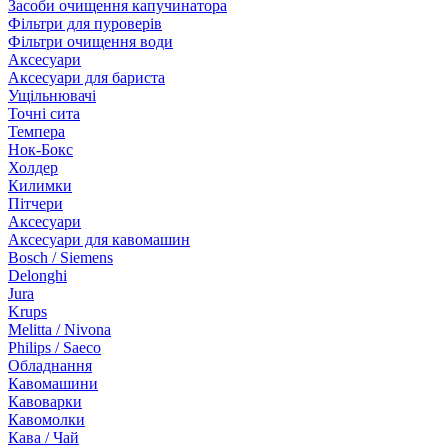
Засоби очищення капучинатора
Фільтри для пуроверів
Фільтри очищення води
Аксесуари
Аксесуари для бариста
Ущільнювачі
Точні сита
Темпера
Нок-Бокс
Холдер
Килимки
Пітчери
Аксесуари
Аксесуари для кавомашин
Bosch / Siemens
Delonghi
Jura
Krups
Melitta / Nivona
Philips / Saeco
Обладнання
Кавомашини
Кавоварки
Кавомолки
Кава / Чай