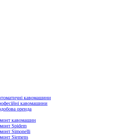
томатичні кавомашини
офесійні кавомашини
добова оренда
монт кавомашин
монт Spidem
монт Simonelli
монт Siemens