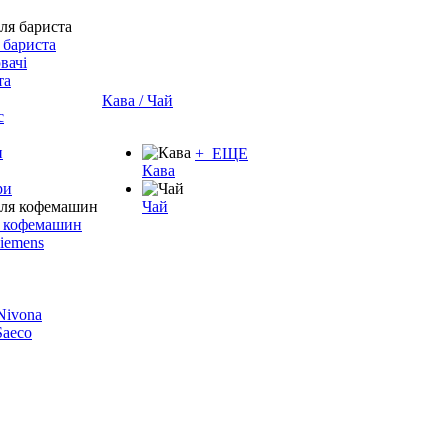
 бариста
вачі
та
Кава / Чай
с
и
+ ЕЩЕ
Кава
ри
Чай
я кофемашин
Siemens
 Nivona
 Saeco