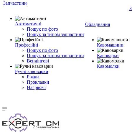
Запчастини
З
Автоматичні
Обладнання
Пошук по фото
Пошук за типом запчастини
Професійні
Кавомашини
Пошук по фото
Пошук за типом запчастини
Кавоварки
Вендінгові
Кавомолки
Ручні кавоварки
Ріжки
Прокладки
Нагрівачі