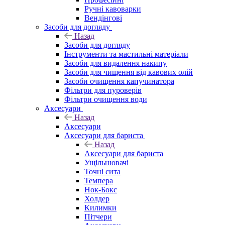
Ручні кавоварки
Вендінгові
Засоби для догляду
Назад
Засоби для догляду
Інструменти та мастильні матеріали
Засоби для видалення накипу
Засоби для чищення від кавових олій
Засоби очищення капучинатора
Фільтри для пуроверів
Фільтри очищення води
Аксесуари
Назад
Аксесуари
Аксесуари для бариста
Назад
Аксесуари для бариста
Ущільнювачі
Точні сита
Темпера
Нок-Бокс
Холдер
Килимки
Пітчери