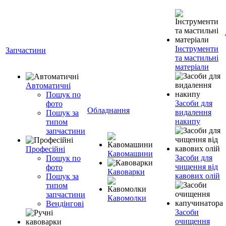
Інструменти
Запчастини
та мастильні
матеріали
Автоматичні
Пошук по
Засоби для
фото
Обладнання
видалення
Пошук за
накипу
типом
запчастини
Професійні
Кавомашини
Засоби для
Пошук по
чищення від
фото
Кавоварки
кавових олій
Пошук за
типом
запчастини
Кавомолки
Вендінгові
Засоби
очищення