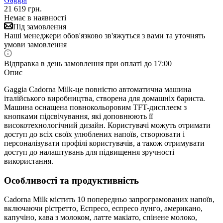
21 619
грн.
Немає в наявності
Під замовлення
Наші менеджери обов'язково зв'яжуться з вами та уточнять
умови замовлення
Відправка в день замовлення при оплаті до 17:00
Опис
Gaggia Cadorna Milk-це повністю автоматична машина
італійського виробництва, створена для домашніх бариста.
Машина оснащена повнокольоровим TFT-дисплеєм з
кнопками підсвічування, які доповнюють її
високотехнологічний дизайн. Користувачі можуть отримати
доступ до всіх своїх улюблених напоїв, створювати і
персоналізувати профілі користувачів, а також отримувати
доступ до налаштувань для підвищення зручності
використання.
Особливості та продуктивність
Cadorna Milk містить 10 попередньо запрограмованих напоїв,
включаючи рістретто, Еспресо, еспресо лунго, американо,
капучіно, кава з молоком, латте макіато, спінене молоко,