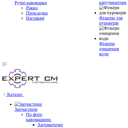
капучинатора
Ручні кавоварки
Ріжки
Прокладки
Фільтри для
Нагрівачі
пуроверів
Фільтри
очищення
води
Каталог
Запчастини
По фото
кавомашини
Автоматичні