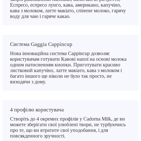
Еспресо, еспресо лунго, кава, американо, капучіно,
кава з молоком, латте макіато, спінене молоко, гарячу
воду для чаю і гаряче какао.
Система Gaggia Cappincup
Нова інноваційна система Cappincup дозволяє
користувачам готувати Кавові напої на основі молока
одним натисненням кнопки. Приготувати красиво
листковий капучіно, латте макіато, кава з молоком і
багато іншого ще ніколи не було так просто, не
виходячи з дому.
4 профілю користувача
Створіть до 4 окремих профілів у Cadorna Milk, де ви
можете зберігати свої улюблені твори, не турбуючись
про те, що ви втратите свої уподобання, і для
повсякденного зручності.