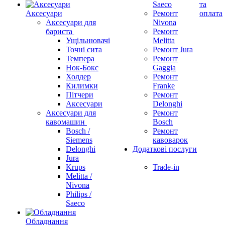
Saeco
та
Аксесуари
Ремонт
оплата
Аксесуари для
Nivona
бариста
Ремонт
Ущільнювачі
Melitta
Точні сита
Ремонт Jura
Темпера
Ремонт
Нок-Бокс
Gaggia
Холдер
Ремонт
Килимки
Franke
Пітчери
Ремонт
Аксесуари
Delonghi
Аксесуари для
Ремонт
кавомашин
Bosch
Bosch /
Ремонт
Siemens
кавоварок
Delonghi
Додаткові послуги
Jura
Krups
Trade-in
Melitta /
Nivona
Philips /
Saeco
Обладнання