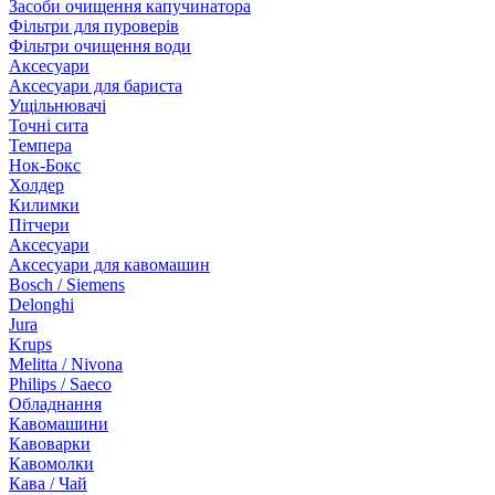
Засоби очищення капучинатора
Фільтри для пуроверів
Фільтри очищення води
Аксесуари
Аксесуари для бариста
Ущільнювачі
Точні сита
Темпера
Нок-Бокс
Холдер
Килимки
Пітчери
Аксесуари
Аксесуари для кавомашин
Bosch / Siemens
Delonghi
Jura
Krups
Melitta / Nivona
Philips / Saeco
Обладнання
Кавомашини
Кавоварки
Кавомолки
Кава / Чай