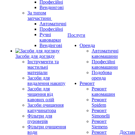
Професійні
Вендингові
За типом
запчастини
Автоматичні
Професійні
Ручні
Послуги
кавоварки
Вендінгові
Оренда
Автоматичні
Засоби для догляду
кавомашини
Інструменти та
Професійні
мастильні
кавомашини
матеріали
Подобова
Засоби для
оренда
видалення накипу
Ремонт
Засоби для
Ремонт
чищення від
кавомашин
кавових олій
Ремонт
Засоби очищення
Spidem
капучинатора
Ремонт
Фільтри для
Simonelli
пуроверів
Ремонт
Фільтри очищення
Siemens
води
Ремонт
Достав