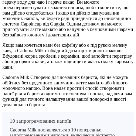
гарячу воду для чаю і гаряче какао. Ви можете
поекспериментувати з кожним напоєм, щоб створити те, що
вам дійсно сподобається, і якщо ви дійсно шанувальник
молочних напоїв, ви будете раді приєднатися до інноваційної
системи Cappincup від Gaggia. Одним дотиком ви можете
приготувати латте макіато або капучіно з безшовними шарами
без зайвого клопоту і додаткових дій.
Якщо вам хочеться кави без кофеїну або є під рукою мелену
каву, в Cadorna Milk є обхідний дозатор з мірною ложкою.
Вбудовані жорна зроблені з кераміки, щоб запобігти перегріву
або підгоряння кави, а також підвищити якість смаку і аромату
кави.
Cadorna Milk Створено для домашніх бариста, які не можуть
обійтися без щоденного капучино, латте макіато або іншого
молочного напою. Вона надає простий спосіб створювати
напої рівня бариста одним натисненням кнопки, надаючи вам
функції для точного налаштування вашої подорожі в якості
домашнього бариста.
10 запрограмованих напоїв
Cadorna Milk поставляється з 10 попередньо
запрограмованими напоями, включаючи рістретто,