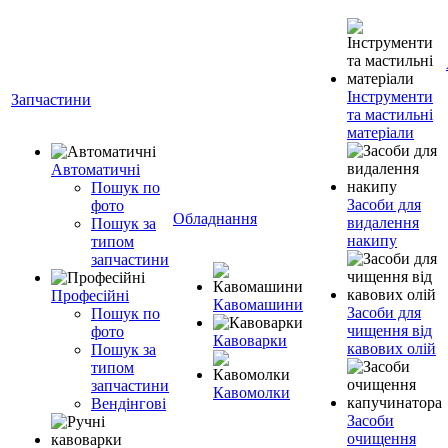
Інструменти
Запчастини
та мастильні
матеріали
Автоматичні
Пошук по
Засоби для
фото
Обладнання
видалення
Пошук за
накипу
типом
запчастини
Професійні
Кавомашини
Засоби для
Пошук по
чищення від
фото
Кавоварки
кавових олій
Пошук за
типом
запчастини
Кавомолки
Вендінгові
Засоби
очищення