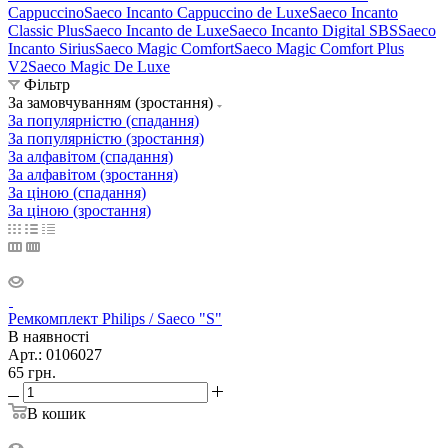
Cappuccino
Saeco Incanto Cappuccino de Luxe
Saeco Incanto
Classic Plus
Saeco Incanto de Luxe
Saeco Incanto Digital SBS
Saeco
Incanto Sirius
Saeco Magic Comfort
Saeco Magic Comfort Plus
V2
Saeco Magic De Luxe
Фільтр
За замовчуванням (зростання)
За популярністю (спадання)
За популярністю (зростання)
За алфавітом (спадання)
За алфавітом (зростання)
За ціною (спадання)
За ціною (зростання)
Ремкомплект Philips / Saeco "S"
В наявності
Арт.: 0106027
65
грн.
В кошик