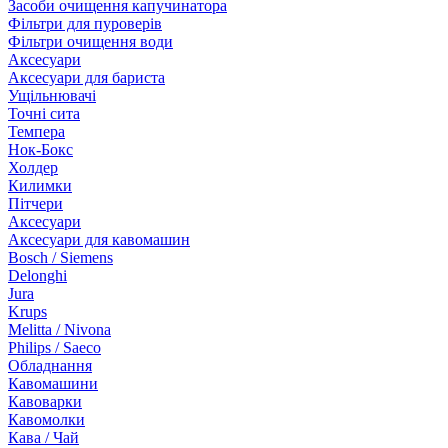
Засоби очищення капучинатора
Фільтри для пуроверів
Фільтри очищення води
Аксесуари
Аксесуари для бариста
Ущільнювачі
Точні сита
Темпера
Нок-Бокс
Холдер
Килимки
Пітчери
Аксесуари
Аксесуари для кавомашин
Bosch / Siemens
Delonghi
Jura
Krups
Melitta / Nivona
Philips / Saeco
Обладнання
Кавомашини
Кавоварки
Кавомолки
Кава / Чай