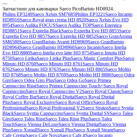
—
Запчастини для кавоварки Saeco PicoBaristo HD8924
Philips EP3249
Saeco Xelsis SM7685
Philips EP3221
Saeco Incanto
HD8916
Saeco Royal gran crema HD 8920
Saeco Xelsis Evo HD
8954
Saeco Aulika FOCUS
Saeco Aulika TOP
Saeco Energica
HD8851
Saeco Exprelia Black
Saeco Exprelia Evo HD 8855
Saeco
Exprelia Evo HD 8857
Saeco Exprelia HD 8852
Saeco GranAroma
SM6580
Saeco GranBaristo Avanti HD8969
Saeco GranBaristo
HD8964
Saeco GranBaristo HD8966
Saeco Incanto
Saeco Intelia
Evo HD 8880
Saeco Intelia evo latte HD 8754
Saeco Intuita HD
8750
Saeco Lirika
Saeco Lirika Plus
Saeco Magic Comfort Plus
Saeco
Minuto HD 8760
Saeco Minuto HD 8761
Saeco Minuto HD
8762
Saeco Minuto HD 8763
Saeco Minuto HD 8865
Saeco Moltio
HD 8768
Saeco Moltio HD 8769
Saeco Moltio HD 8886
Saeco Odea
Giro
Saeco Odea Giro Plus
Saeco Odea Go
Saeco Primea
Cappuccino Ring
Saeco Primea Cappuccino Touch+
Saeco Royal
Cappuccino
Saeco Royal Cappuccino V2
Saeco Royal Classic
Saeco
Royal Coffee Bar
Saeco Royal Digital
Saeco Royal Digital
Plus
Saeco Royal Exclusive
Saeco Royal Office
Saeco Royal
Professional
Saeco Royal Professional V2
Saeco Stratos
Saeco Syntia
Black
Saeco Syntia Cappuccino
Saeco Syntia Digital SS
Saeco Talea
Giro
Saeco Talea Ring
Saeco Talea Ring Plus
Saeco Talea
Touch
Saeco Vienna DeLuxe
Saeco Vienna Digital
Saeco Vienna
Plus
Saeco Xsmall
Saeco Xsmall Plus
Saeco Xsmall Steam
Saeco
Cafe Crema
Saeco Cafe Nova
Saeco Cafe.it
Saeco Incanto