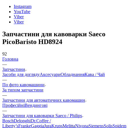
Instagram
YouTube
Viber
Viber
Запчастини для кавоварки Saeco
PicoBaristo HD8924
92
Головна
—
Запчастини
Засоби для догляду
Аксесуари
Обладнання
Кава / Чай
—
По фото кавомашини
За типом запчастини
—
Запчастини для автоматичних кавомашин
Професійні
Вендингові
—
Запчастини для кавоварки Saeco / Philips
Bosch
Delonghi
Dr.Coffee /
Liberty’s
Franke
Gaggia
Jura
Krups
Melitta
Nivona
Siemens
Solis
Spidem