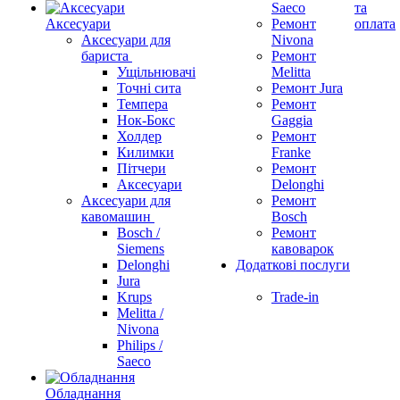
Saeco
та
Аксесуари
Ремонт
оплата
Аксесуари для
Nivona
бариста
Ремонт
Ущільнювачі
Melitta
Точні сита
Ремонт Jura
Темпера
Ремонт
Нок-Бокс
Gaggia
Холдер
Ремонт
Килимки
Franke
Пітчери
Ремонт
Аксесуари
Delonghi
Аксесуари для
Ремонт
кавомашин
Bosch
Bosch /
Ремонт
Siemens
кавоварок
Delonghi
Додаткові послуги
Jura
Krups
Trade-in
Melitta /
Nivona
Philips /
Saeco
Обладнання