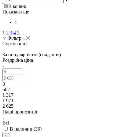
В кошик
Показати ще
1
2
3
4
5
Фільтр
Сортування
За популярністю (спадання)
Роздрібна ціна
8
662
1 317
1 971
2 625
Наші пропозиції
Всі
В наличии (
35
)