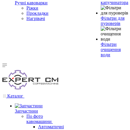
капучинатора
Ручні кавоварки
Ріжки
Прокладки
Фільтри для
Нагрівачі
пуроверів
Фільтри
очищення
води
Каталог
Запчастини
По фото
кавомашини
Автоматичні