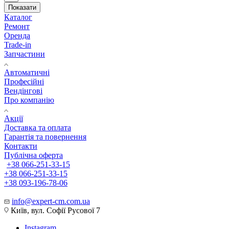
Показати
Каталог
Ремонт
Оренда
Trade-in
Запчастини
Автоматичні
Професійні
Вендінгові
Про компанію
Акції
Доставка та оплата
Гарантія та повернення
Контакти
Публічна оферта
+38 066-251-33-15
+38 066-251-33-15
+38 093-196-78-06
info@expert-cm.com.ua
Київ, вул. Софії Русової 7
Instagram