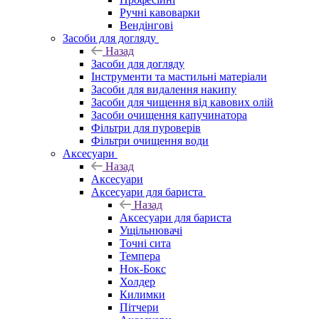
Ручні кавоварки
Вендінгові
Засоби для догляду
Назад
Засоби для догляду
Інструменти та мастильні матеріали
Засоби для видалення накипу
Засоби для чищення від кавових олій
Засоби очищення капучинатора
Фільтри для пуроверів
Фільтри очищення води
Аксесуари
Назад
Аксесуари
Аксесуари для бариста
Назад
Аксесуари для бариста
Ущільнювачі
Точні сита
Темпера
Нок-Бокс
Холдер
Килимки
Пітчери