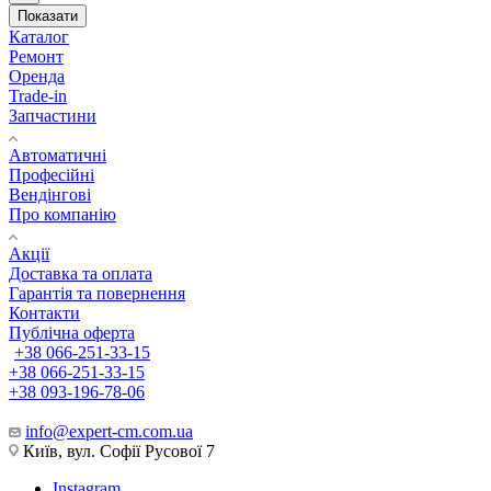
Показати
Каталог
Ремонт
Оренда
Trade-in
Запчастини
Автоматичні
Професійні
Вендінгові
Про компанію
Акції
Доставка та оплата
Гарантія та повернення
Контакти
Публічна оферта
+38 066-251-33-15
+38 066-251-33-15
+38 093-196-78-06
info@expert-cm.com.ua
Київ, вул. Софії Русової 7
Instagram