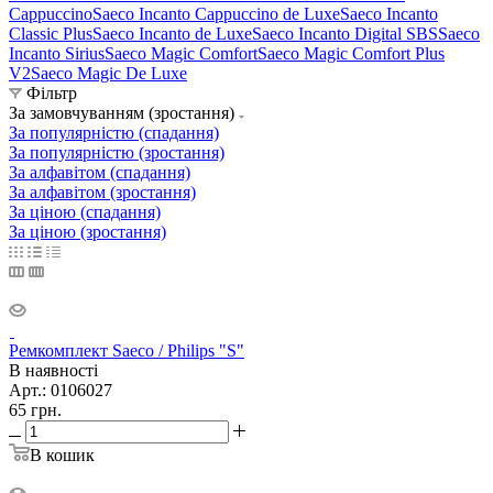
Cappuccino
Saeco Incanto Cappuccino de Luxe
Saeco Incanto
Classic Plus
Saeco Incanto de Luxe
Saeco Incanto Digital SBS
Saeco
Incanto Sirius
Saeco Magic Comfort
Saeco Magic Comfort Plus
V2
Saeco Magic De Luxe
Фільтр
За замовчуванням (зростання)
За популярністю (спадання)
За популярністю (зростання)
За алфавітом (спадання)
За алфавітом (зростання)
За ціною (спадання)
За ціною (зростання)
Ремкомплект Saeco / Philips "S"
В наявності
Арт.: 0106027
65
грн.
В кошик