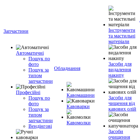
Інструменти
Запчастини
та мастильні
матеріали
Автоматичні
Пошук по
Засоби для
фото
Обладнання
видалення
Пошук за
накипу
типом
запчастини
Професійні
Кавомашини
Засоби для
Пошук по
чищення від
фото
Кавоварки
кавових олій
Пошук за
типом
запчастини
Кавомолки
Вендінгові
Засоби
очищення