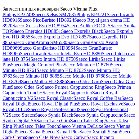
—
Запчастини для кавоварки Saeco Vienna Plus
Philips EP3249
Saeco Xelsis SM7685
Philips EP3221
Saeco Incanto
HD8916
Saeco PicoBaristo HD8924
Saeco Royal gran crema HD
8920
Saeco Xelsis Evo HD 8954
Saeco Aulika FOCUS
Saeco Aulika
TOP
Saeco Energica HD8851
Saeco Exprelia Black
Saeco Exprelia
Evo HD 8855
Saeco Exprelia Evo HD 8857
Saeco Exprelia HD
8852
Saeco GranAroma SM6580
Saeco GranBaristo Avanti
HD8969
Saeco GranBaristo HD8964
Saeco GranBaristo
HD8966
Saeco Incanto
Saeco Intelia Evo HD 8880
Saeco Intelia evo
latte HD 8754
Saeco Intuita HD 8750
Saeco Lirika
Saeco Lirika
Plus
Saeco Magic Comfort Plus
Saeco Minuto HD 8760
Saeco
Minuto HD 8761
Saeco Minuto HD 8762
Saeco Minuto HD
8763
Saeco Minuto HD 8865
Saeco Moltio HD 8768
Saeco Moltio
HD 8769
Saeco Moltio HD 8886
Saeco Odea Giro
Saeco Odea Giro
Plus
Saeco Odea Go
Saeco Primea Cappuccino Ring
Saeco Primea
Cappuccino Touch+
Saeco Royal Cappuccino
Saeco Royal
Cappuccino V2
Saeco Royal Classic
Saeco Royal Coffee Bar
Saeco
Royal Digital
Saeco Royal Digital Plus
Saeco Royal Exclusive
Saeco
Royal Office
Saeco Royal Professional
Saeco Royal Professional
V2
Saeco Stratos
Saeco Syntia Black
Saeco Syntia Cappuccino
Saeco
Syntia Digital SS
Saeco Talea Giro
Saeco Talea Ring
Saeco Talea
Ring Plus
Saeco Talea Touch
Saeco Vienna DeLuxe
Saeco Vienna
Digital
Saeco Xsmall
Saeco Xsmall Plus
Saeco Xsmall Steam
Saeco
Cafe Crema
Saeco Cafe Nova
Saeco Cafe.it
Saeco Incanto