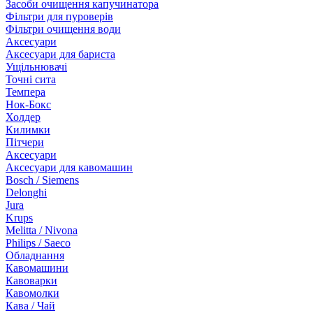
Засоби очищення капучинатора
Фільтри для пуроверів
Фільтри очищення води
Аксесуари
Аксесуари для бариста
Ущільнювачі
Точні сита
Темпера
Нок-Бокс
Холдер
Килимки
Пітчери
Аксесуари
Аксесуари для кавомашин
Bosch / Siemens
Delonghi
Jura
Krups
Melitta / Nivona
Philips / Saeco
Обладнання
Кавомашини
Кавоварки
Кавомолки
Кава / Чай