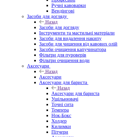
Ручні кавоварки
Вендінгові
Засоби для догляду
Назад
Засоби для догляду
Інструменти та мастильні матеріали
Засоби для видалення накипу
Засоби для чищення від кавових олій
Засоби очищення капучинатора
Фільтри для пуроверів
Фільтри очищення води
Аксесуари
Назад
Аксесуари
Аксесуари для бариста
Назад
Аксесуари для бариста
Ущільнювачі
Точні сита
Темпера
Нок-Бокс
Холдер
Килимки
Пітчери