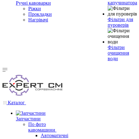
капучинатора
Ручні кавоварки
Ріжки
Прокладки
Фільтри для
Нагрівачі
пуроверів
Фільтри
очищення
води
Каталог
Запчастини
По фото
кавомашини
Автоматичні