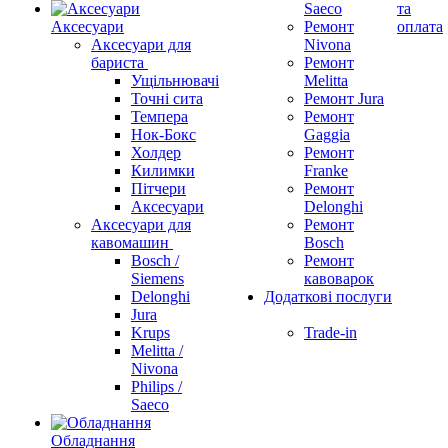
Saeco
та
Аксесуари
Ремонт
оплата
Аксесуари для
Nivona
бариста
Ремонт
Ущільнювачі
Melitta
Точні сита
Ремонт Jura
Темпера
Ремонт
Нок-Бокс
Gaggia
Холдер
Ремонт
Килимки
Franke
Пітчери
Ремонт
Аксесуари
Delonghi
Аксесуари для
Ремонт
кавомашин
Bosch
Bosch /
Ремонт
Siemens
кавоварок
Delonghi
Додаткові послуги
Jura
Krups
Trade-in
Melitta /
Nivona
Philips /
Saeco
Обладнання