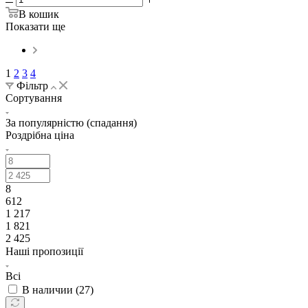
В кошик
Показати ще
1
2
3
4
Фільтр
Сортування
За популярністю (спадання)
Роздрібна ціна
8
612
1 217
1 821
2 425
Наші пропозиції
Всі
В наличии (
27
)