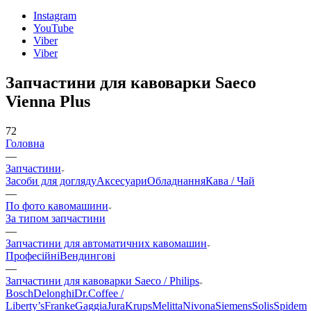
Instagram
YouTube
Viber
Viber
Запчастини для кавоварки Saeco
Vienna Plus
72
Головна
—
Запчастини
Засоби для догляду
Аксесуари
Обладнання
Кава / Чай
—
По фото кавомашини
За типом запчастини
—
Запчастини для автоматичних кавомашин
Професійні
Вендингові
—
Запчастини для кавоварки Saeco / Philips
Bosch
Delonghi
Dr.Coffee /
Liberty’s
Franke
Gaggia
Jura
Krups
Melitta
Nivona
Siemens
Solis
Spidem