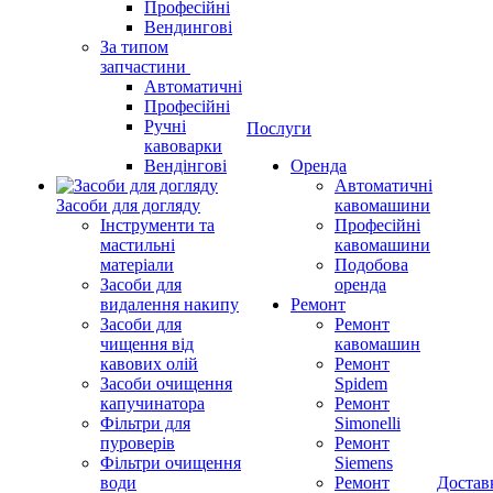
Професійні
Вендингові
За типом
запчастини
Автоматичні
Професійні
Ручні
Послуги
кавоварки
Вендінгові
Оренда
Автоматичні
Засоби для догляду
кавомашини
Інструменти та
Професійні
мастильні
кавомашини
матеріали
Подобова
Засоби для
оренда
видалення накипу
Ремонт
Засоби для
Ремонт
чищення від
кавомашин
кавових олій
Ремонт
Засоби очищення
Spidem
капучинатора
Ремонт
Фільтри для
Simonelli
пуроверів
Ремонт
Фільтри очищення
Siemens
води
Ремонт
Достав