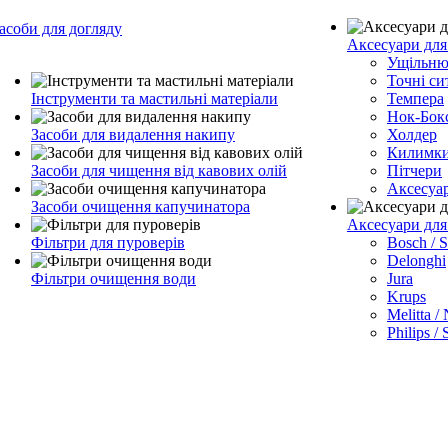
асоби для догляду
Аксесуари для
Ущільню
Точні си
Інструменти та мастильні матеріали
Темпера
Нок-Бок
Засоби для видалення накипу
Холдер
Килимк
Засоби для чищення від кавових олій
Пітчери
Аксесуа
Засоби очищення капучинатора
Аксесуари дл
Фільтри для пуроверів
Bosch / 
Delonghi
Фільтри очищення води
Jura
Krups
Melitta /
Philips /