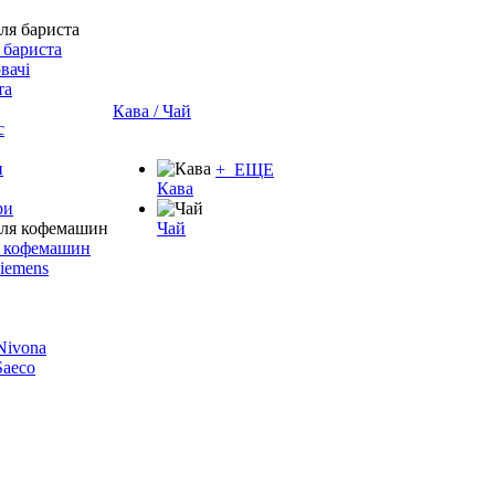
 бариста
вачі
та
Кава / Чай
с
и
+ ЕЩЕ
Кава
ри
Чай
я кофемашин
Siemens
 Nivona
 Saeco