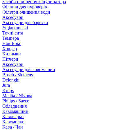
Засоби очищення капучинатора
Фільтри для пуроверів
Фільтри очищення води
Аксесуари
Аксесуари для бариста
Ущільнювачі
Точні сита
Темпера
Нок-Бокс
Холдер
Килимки
Пітчери
Аксесуари
Аксесуари для кавомашин
Bosch / Siemens
Delonghi
Jura
Krups
Melitta / Nivona
Philips / Saeco
Обладнання
Кавомашини
Кавоварки
Кавомолки
Кава / Чай