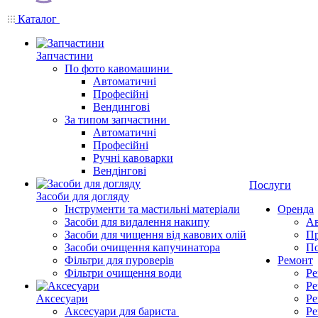
Каталог
Запчастини
По фото кавомашини
Автоматичні
Професійні
Вендингові
За типом запчастини
Автоматичні
Професійні
Ручні кавоварки
Вендінгові
Послуги
Засоби для догляду
Інструменти та мастильні матеріали
Оренда
Засоби для видалення накипу
Ав
Засоби для чищення від кавових олій
Пр
Засоби очищення капучинатора
По
Фільтри для пуроверів
Ремонт
Фільтри очищення води
Ре
Ре
Аксесуари
Ре
Аксесуари для бариста
Ре