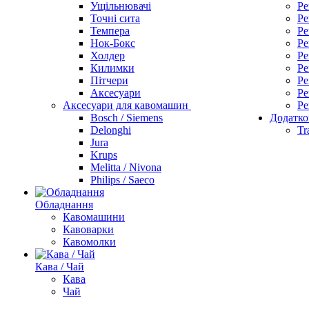
Ущільнювачі
Ре
Точні сита
Ре
Темпера
Ре
Нок-Бокс
Ре
Холдер
Ре
Килимки
Ре
Пітчери
Ре
Аксесуари
Ре
Аксесуари для кавомашин
Ре
Bosch / Siemens
Додатко
Delonghi
Tr
Jura
Krups
Melitta / Nivona
Philips / Saeco
Обладнання
Кавомашини
Кавоварки
Кавомолки
Кава / Чай
Кава
Чай