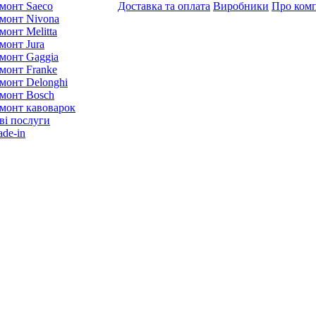
монт Saeco
Доставка та оплата
Виробники
Про ком
монт Nivona
монт Melitta
монт Jura
монт Gaggia
монт Franke
монт Delonghi
монт Bosch
монт кавоварок
ві послуги
ade-in