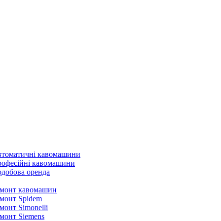
томатичні кавомашини
офесійні кавомашини
добова оренда
монт кавомашин
монт Spidem
монт Simonelli
монт Siemens