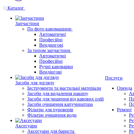
Каталог
Запчастини
По фото кавомашини
Автоматичні
Професійні
Вендингові
За типом запчастини
Автоматичні
Професійні
Ручні кавоварки
Вендінгові
Послуги
Засоби для догляду
Інструменти та мастильні матеріали
Оренда
Засоби для видалення накипу
Ав
Засоби для чищення від кавових олій
Пр
Засоби очищення капучинатора
По
Фільтри для пуроверів
Ремонт
Фільтри очищення води
Ре
Ре
Аксесуари
Ре
Аксесуари для бариста
Ре