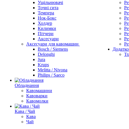
Ущільнювачі
Ре
Точні сита
Ре
Темпера
Ре
Нок-Бокс
Ре
Холдер
Ре
Килимки
Ре
Пітчери
Ре
Аксесуари
Ре
Аксесуари для кавомашин
Ре
Bosch / Siemens
Додатко
Delonghi
Tr
Jura
Krups
Melitta / Nivona
Philips / Saeco
Обладнання
Кавомашини
Кавоварки
Кавомолки
Кава / Чай
Кава
Чай