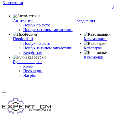
Запчастини
З
Автоматичні
Обладнання
Пошук по фото
Пошук за типом запчастини
Професійні
Кавомашини
Пошук по фото
Пошук за типом запчастини
Кавоварки
Вендінгові
Кавомолки
Ручні кавоварки
Ріжки
Прокладки
Нагрівачі