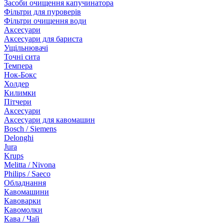
Засоби очищення капучинатора
Фільтри для пуроверів
Фільтри очищення води
Аксесуари
Аксесуари для бариста
Ущільнювачі
Точні сита
Темпера
Нок-Бокс
Холдер
Килимки
Пітчери
Аксесуари
Аксесуари для кавомашин
Bosch / Siemens
Delonghi
Jura
Krups
Melitta / Nivona
Philips / Saeco
Обладнання
Кавомашини
Кавоварки
Кавомолки
Кава / Чай