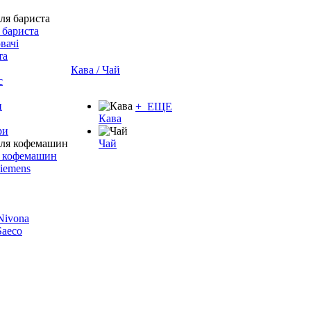
 бариста
вачі
та
Кава / Чай
с
и
+ ЕЩЕ
Кава
ри
Чай
я кофемашин
Siemens
 Nivona
 Saeco