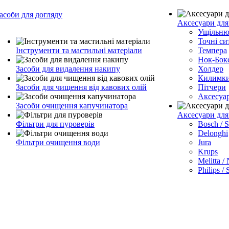
асоби для догляду
Аксесуари для
Ущільню
Точні си
Інструменти та мастильні матеріали
Темпера
Нок-Бок
Засоби для видалення накипу
Холдер
Килимк
Засоби для чищення від кавових олій
Пітчери
Аксесуа
Засоби очищення капучинатора
Аксесуари дл
Фільтри для пуроверів
Bosch / 
Delonghi
Фільтри очищення води
Jura
Krups
Melitta /
Philips /