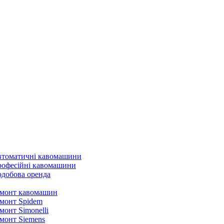
томатичні кавомашини
офесійні кавомашини
добова оренда
монт кавомашин
монт Spidem
монт Simonelli
монт Siemens