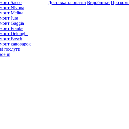
монт Saeco
Доставка та оплата
Виробники
Про ком
монт Nivona
монт Melitta
монт Jura
монт Gaggia
монт Franke
монт Delonghi
монт Bosch
монт кавоварок
ві послуги
ade-in