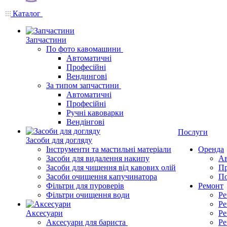
Каталог
Запчастини
По фото кавомашини
Автоматичні
Професійні
Вендингові
За типом запчастини
Автоматичні
Професійні
Ручні кавоварки
Вендінгові
Послуги
Засоби для догляду
Інструменти та мастильні матеріали
Оренда
Засоби для видалення накипу
Ав
Засоби для чищення від кавових олій
Пр
Засоби очищення капучинатора
По
Фільтри для пуроверів
Ремонт
Фільтри очищення води
Ре
Ре
Аксесуари
Ре
Аксесуари для бариста
Ре