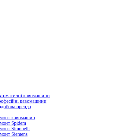
томатичні кавомашини
офесійні кавомашини
добова оренда
монт кавомашин
монт Spidem
монт Simonelli
монт Siemens