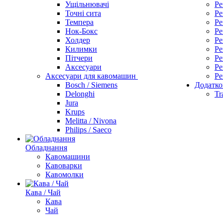
Ущільнювачі
Ре
Точні сита
Ре
Темпера
Ре
Нок-Бокс
Ре
Холдер
Ре
Килимки
Ре
Пітчери
Ре
Аксесуари
Ре
Аксесуари для кавомашин
Ре
Bosch / Siemens
Додатко
Delonghi
Tr
Jura
Krups
Melitta / Nivona
Philips / Saeco
Обладнання
Кавомашини
Кавоварки
Кавомолки
Кава / Чай
Кава
Чай