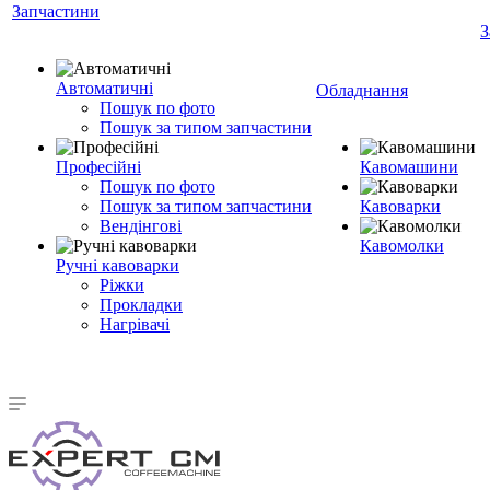
Запчастини
З
Автоматичні
Обладнання
Пошук по фото
Пошук за типом запчастини
Професійні
Кавомашини
Пошук по фото
Пошук за типом запчастини
Кавоварки
Вендінгові
Кавомолки
Ручні кавоварки
Ріжки
Прокладки
Нагрівачі