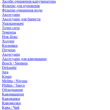
Засоби очищення капучинатора
Фільтри для пуроверів
Фільтри очищення води
Аксесуари
Аксесуари для бариста
Ущільнювачі
Точні сита
Темпера
Нок-Бокс
Холдер
Килимки
Пітчери
Аксесуари
Аксесуари для кавомашин
Bosch / Siemens
Delonghi
Jura
Krups
Melitta / Nivona
Philips / Saeco
Обладнання
Кавомашини
Кавоварки
Кавомолки
Кава / Чай