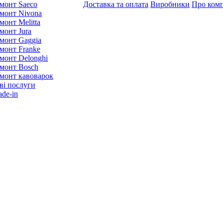
монт Saeco
Доставка та оплата
Виробники
Про ком
монт Nivona
монт Melitta
монт Jura
монт Gaggia
монт Franke
монт Delonghi
монт Bosch
монт кавоварок
ві послуги
ade-in