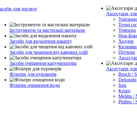
асоби для догляду
Аксесуари для
Ущільню
Точні си
Інструменти та мастильні матеріали
Темпера
Нок-Бок
Засоби для видалення накипу
Холдер
Килимк
Засоби для чищення від кавових олій
Пітчери
Аксесуа
Засоби очищення капучинатора
Аксесуари дл
Фільтри для пуроверів
Bosch / 
Delonghi
Фільтри очищення води
Jura
Krups
Melitta /
Philips /