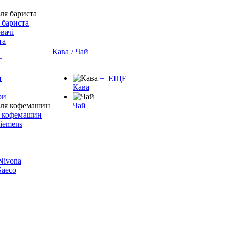
 бариста
вачі
та
Кава / Чай
с
и
+ ЕЩЕ
Кава
ри
Чай
я кофемашин
Siemens
 Nivona
 Saeco